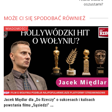
oszustami?
MOŻE CI SIĘ SPODOBAĆ RÓWNIEŻ
WIADOMOŚCI
Jacek Międlar dla „Do Rzeczy” o sukcesach i kulisach
powstania filmu „Sąsiedzi” .…