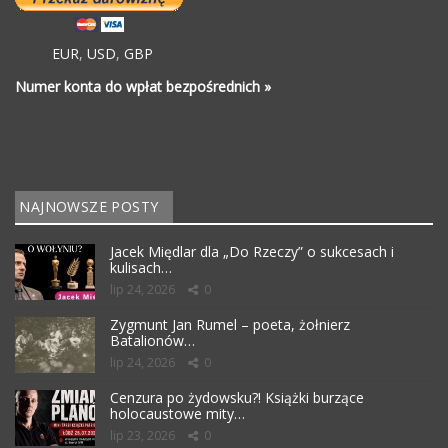
EUR
,
USD
,
GBP
Numer konta do wpłat bezpośrednich »
NAJNOWSZE POSTY
Jacek Międlar dla „Do Rzeczy” o sukcesach i
kulisach…
lip 24, 2026
0
Zygmunt Jan Rumel – poeta, żołnierz
Batalionów…
lip 24, 2026
0
Cenzura po żydowsku?! Książki burzące
holocaustowe mity…
lip 23, 2026
0