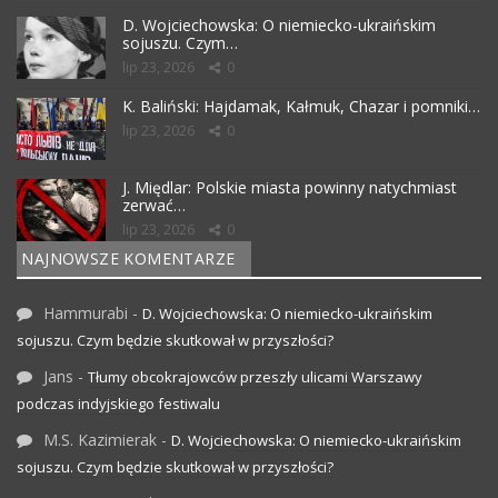
D. Wojciechowska: O niemiecko-ukraińskim
sojuszu. Czym…
lip 23, 2026
0
K. Baliński: Hajdamak, Kałmuk, Chazar i pomniki…
lip 23, 2026
0
J. Międlar: Polskie miasta powinny natychmiast
zerwać…
lip 23, 2026
0
NAJNOWSZE KOMENTARZE
Hammurabi
-
D. Wojciechowska: O niemiecko-ukraińskim
sojuszu. Czym będzie skutkował w przyszłości?
Jans
-
Tłumy obcokrajowców przeszły ulicami Warszawy
podczas indyjskiego festiwalu
M.S. Kazimierak
-
D. Wojciechowska: O niemiecko-ukraińskim
sojuszu. Czym będzie skutkował w przyszłości?