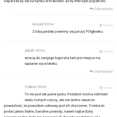
naparzali by się na Rynku w Krakowie, aż by miło było popatrzeć.
Odpowiadać
Assad
Mówi
% temu
Z tobą pedały powinny się parzyć POłgłowku.
Jakub
Mówi
% temu
wracaj do swojego bajorska tam jest miejsce na
taplanie się w błotku
Odpowiadać
Halina
Mówi
% temu
To nie jest tak panie Jacku. Pedałom można odmówić
wielu rożnych rzeczy, ale nie wolno otwarcie
powiedzieć, że powodem odmowy jest ich zboczenie. Trzeba im
podać jakies błahe, banalne powody, nawet najbardziej
niewiarygodne, byle nie nazywać ich choroby pedalskiej jako