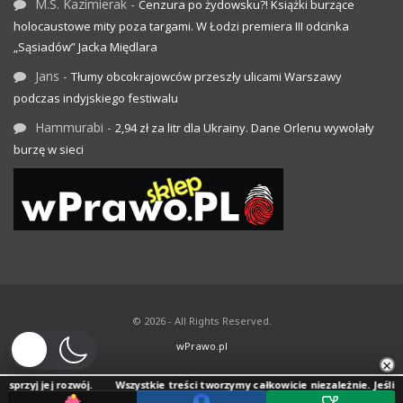
M.S. Kazimierak
-
Cenzura po żydowsku?! Książki burzące
holocaustowe mity poza targami. W Łodzi premiera III odcinka
„Sąsiadów” Jacka Międlara
Jans
-
Tłumy obcokrajowców przeszły ulicami Warszawy
podczas indyjskiego festiwalu
Hammurabi
-
2,94 zł za litr dla Ukrainy. Dane Orlenu wywołały
burzę w sieci
© 2026 - All Rights Reserved.
wPrawo.pl
×
jej rozwój.
Wszystkie treści tworzymy całkowicie niezależnie. Jeśli docenias