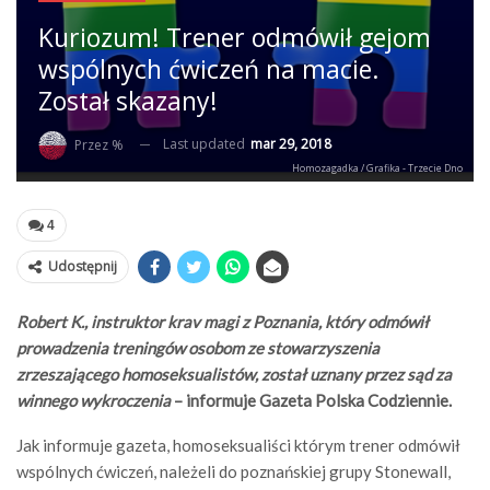
Kuriozum! Trener odmówił gejom
wspólnych ćwiczeń na macie.
Został skazany!
Last updated
mar 29, 2018
Przez %
Homozagadka / Grafika - Trzecie Dno
4
Udostępnij
Robert K., instruktor krav magi z Poznania, który odmówił
prowadzenia treningów osobom ze stowarzyszenia
zrzeszającego homoseksualistów, został uznany przez sąd za
winnego wykroczenia
– informuje Gazeta Polska Codziennie.
Jak informuje gazeta, homoseksualiści którym trener odmówił
wspólnych ćwiczeń, należeli do poznańskiej grupy Stonewall,