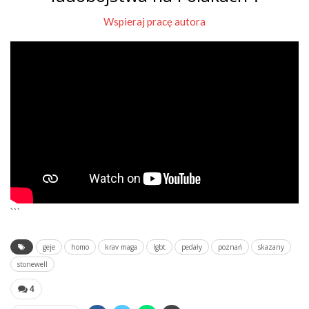
Wspieraj pracę autora
```
geje
homo
krav maga
lgbt
pedały
poznań
skazany
stonewell
4