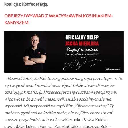
koalicji z Konfederacją.
OBEJRZYJ WYWIAD Z WŁADYSŁAWEM KOSINIAKIEM-
KAMYSZEM
– Powiedziałeś, że PSL to zorganizowana grupa przestępcza. To
są twoje słowa. Twoimi słowami jest także stwierdzenie, że
działają jak mafia. (…) Interesujesz się służbami specjalnymi,
więc wiesz, że z mafii, masonerii, służb specjalnych się nie
wychodzi. Mi przychodzi na myśl film „Ojciec chrzestny”. Ty
możesz ugrać coś na krótką metę, ale w „Ojcu chrzestnym”
zawsze przychodzi rachunek –
w kierunku Pawła Kukiza
powiedział Łukasz Fomicz. Zapytał także, dlaczego Kukiz