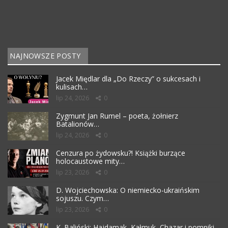
NAJNOWSZE POSTY
Jacek Międlar dla „Do Rzeczy” o sukcesach i
kulisach…
lip 24, 2026
0
Zygmunt Jan Rumel – poeta, żołnierz
Batalionów…
lip 24, 2026
0
Cenzura po żydowsku?! Książki burzące
holocaustowe mity…
lip 23, 2026
0
D. Wojciechowska: O niemiecko-ukraińskim
sojuszu. Czym…
lip 23, 2026
0
K. Baliński: Hajdamak, Kałmuk, Chazar i pomniki…