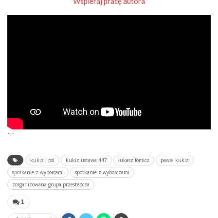
Wspieraj pracę autora
```
kukiz i psl
kukiz ustawa 447
łukasz fomicz
paweł kukiz
spotkanie z wyborcami
spotkanie z wyborczami
zorganizowana grupa przestepcza
1