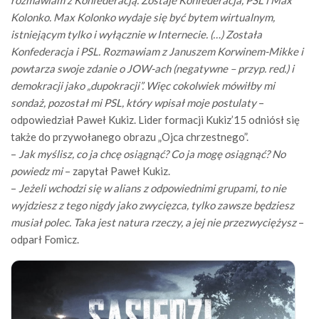
rozmawiam z Konfederacją. Zostaje Konfederacja, PSL i Max
Kolonko. Max Kolonko wydaje się być bytem wirtualnym,
istniejącym tylko i wyłącznie w Internecie. (…) Została
Konfederacja i PSL. Rozmawiam z Januszem Korwinem-Mikke i
powtarza swoje zdanie o JOW-ach (negatywne – przyp. red.) i
demokracji jako „dupokracji”. Więc cokolwiek mówiłby mi
sondaż, pozostał mi PSL, który wpisał moje postulaty
–
odpowiedział Paweł Kukiz. Lider formacji Kukiz’15 odniósł się
także do przywołanego obrazu „Ojca chrzestnego”.
–
Jak myślisz, co ja chcę osiągnąć? Co ja mogę osiągnąć? No
powiedz mi
– zapytał Paweł Kukiz.
–
Jeżeli wchodzi się w alians z odpowiednimi grupami, to nie
wyjdziesz z tego nigdy jako zwycięzca, tylko zawsze będziesz
musiał polec. Taka jest natura rzeczy, a jej nie przezwyciężysz
–
odparł Fomicz.