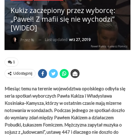
Kukiz zaczepiony przez wyborcę:
„Paweł! Z mafii się nie wychodzi”
[WIDEO]
Last updated
wrz 27, 2019
Przez %
Paweł Kukiz i Łukasz Fomicz
1
Udostępnij
Miesiąc temu na terenie województwa opolskiego odbyła się
seria spotkań wyborczych Pawła Kukiza i Władysława
Kosiniaka-Kamysza, którzy w ostatnim czasie mają mizerne
notowania w sondażach. Podczas jednego ze spotkań doszło
do wymiany zdań między Pawłem Kukizem a działaczem
Pobudki, Łukaszem Fomiczem. Mężczyzna zapytał muzyka o
sojusz z „ludowcami”, ustawę 447 i dlaczego nie doszło do