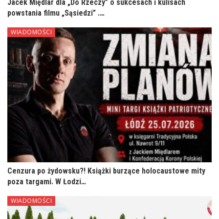
Jacek Międlar dla „Do Rzeczy” o sukcesach i kulisach
powstania filmu „Sąsiedzi” .…
WIADOMOŚCI
Cenzura po żydowsku?! Książki burzące holocaustowe mity
poza targami. W Łodzi…
WIADOMOŚCI