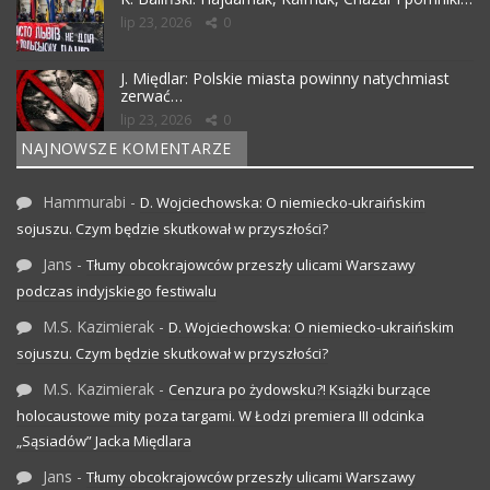
lip 23, 2026
0
J. Międlar: Polskie miasta powinny natychmiast
zerwać…
lip 23, 2026
0
NAJNOWSZE KOMENTARZE
Hammurabi
-
D. Wojciechowska: O niemiecko-ukraińskim
sojuszu. Czym będzie skutkował w przyszłości?
Jans
-
Tłumy obcokrajowców przeszły ulicami Warszawy
podczas indyjskiego festiwalu
M.S. Kazimierak
-
D. Wojciechowska: O niemiecko-ukraińskim
sojuszu. Czym będzie skutkował w przyszłości?
M.S. Kazimierak
-
Cenzura po żydowsku?! Książki burzące
holocaustowe mity poza targami. W Łodzi premiera III odcinka
„Sąsiadów” Jacka Międlara
Jans
-
Tłumy obcokrajowców przeszły ulicami Warszawy