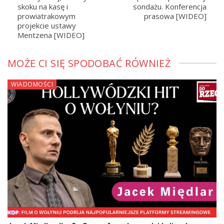
skoku na kasę i
sondażu. Konferencja
prowiatrakowym
prasowa [WIDEO]
projekcie ustawy
Mentzena [WIDEO]
MOŻE CI SIĘ SPODOBAĆ RÓWNIEŻ
WIADOMOŚCI