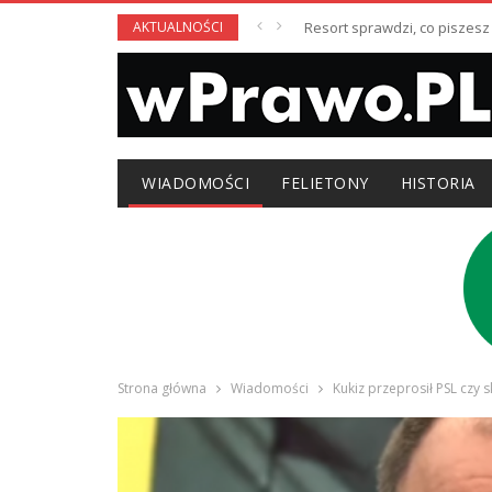
AKTUALNOŚCI
Resort sprawdzi, co piszesz
WIADOMOŚCI
FELIETONY
HISTORIA
Strona główna
Wiadomości
Kukiz przeprosił PSL czy 