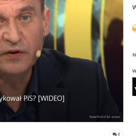
W
N
W
tykował PiS? [WIDEO]
Paweł Kukiz/ fot. screen
2