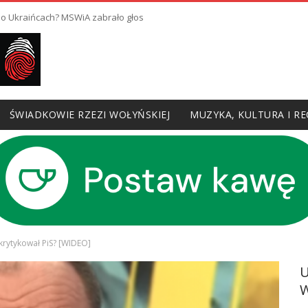
 o Ukraińcach? MSWiA zabrało głos
ŚWIADKOWIE RZEZI WOŁYŃSKIEJ
MUZYKA, KULTURA I RE
skrytykował PiS? [WIDEO]
W