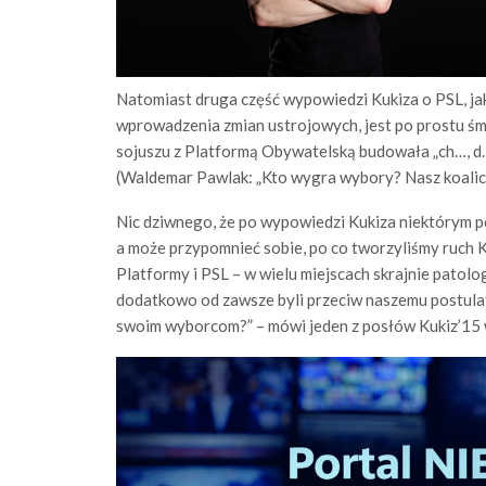
Natomiast druga część wypowiedzi Kukiza o PSL, ja
wprowadzenia zmian ustrojowych, jest po prostu śm
sojuszu z Platformą Obywatelską budowała „ch…, d…
(Waldemar Pawlak: „Kto wygra wybory? Nasz koalic
Nic dziwnego, że po wypowiedzi Kukiza niektórym p
a może przypomnieć sobie, po co tworzyliśmy ruch K
Platformy i PSL – w wielu miejscach skrajnie patolo
dodatkowo od zawsze byli przeciw naszemu postula
swoim wyborcom?” – mówi jeden z posłów Kukiz’15 