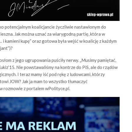
ko potencjalnym koalicjancie życzliwie nastawionym do
ieszna. Jak można uznać za wiarygodną partię, która w
 i kamieni kupę” oraz gotowa była wejść w koalicję z każdym
jant”)?
osłom z jego ugrupowania puściły nerwy. „Musimy pamiętać,
ukiz‘15. Nie powstawaliśmy na kontrze do PiS, ale do rządów
gicznych. I teraz mamy iść pod rękę z ludowcami, którzy
towi JOW? Jak ja mam to wszystko tłumaczyć
w rozmowie z portalem wPolityce.pl.