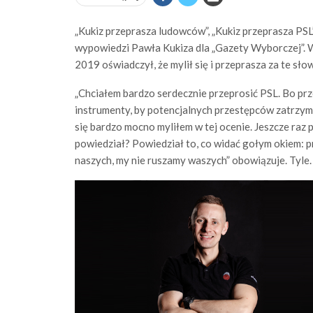
„Kukiz przeprasza ludowców”, „Kukiz przeprasza PSL
wypowiedzi Pawła Kukiza dla „Gazety Wyborczej”. W
2019 oświadczył, że mylił się i przeprasza za te sło
„Chciałem bardzo serdecznie przeprosić PSL. Bo prze
instrumenty, by potencjalnych przestępców zatrzymać
się bardzo mocno myliłem w tej ocenie. Jeszcze raz 
powiedział? Powiedział to, co widać gołym okiem: pr
naszych, my nie ruszamy waszych” obowiązuje. Tyle.