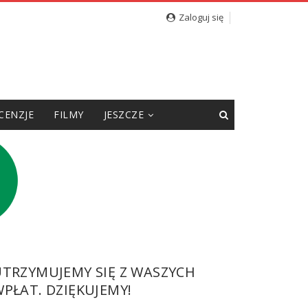
Zaloguj się
CENZJE
FILMY
JESZCZE
UTRZYMUJEMY SIĘ Z WASZYCH
PŁAT. DZIĘKUJEMY!