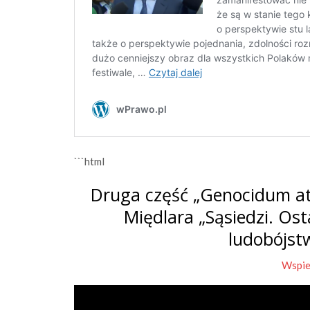
```html
Druga część „Genocidum at
Międlara „Sąsiedzi. Os
ludobójst
Wspie