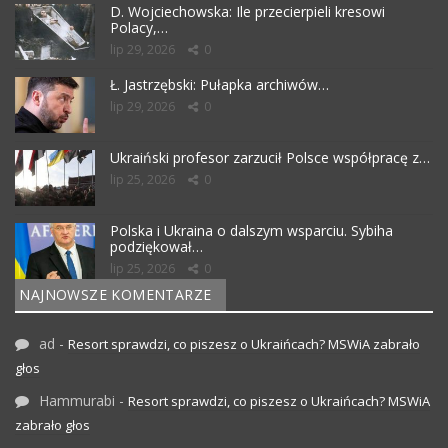
D. Wojciechowska: Ile przecierpieli kresowi
Polacy,…
lip 29, 2026
0
Ł. Jastrzębski: Pułapka archiwów…
lip 29, 2026
0
Ukraiński profesor zarzucił Polsce współpracę z…
lip 25, 2026
0
Polska i Ukraina o dalszym wsparciu. Sybiha
podziękował…
lip 25, 2026
0
NAJNOWSZE KOMENTARZE
ad
-
Resort sprawdzi, co piszesz o Ukraińcach? MSWiA zabrało
głos
Hammurabi
-
Resort sprawdzi, co piszesz o Ukraińcach? MSWiA
zabrało głos