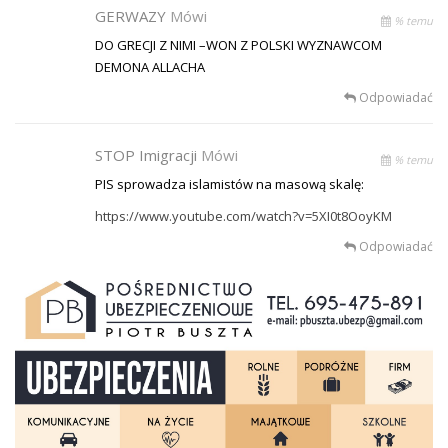
GERWAZY
Mówi
% temu
DO GRECJI Z NIMI –WON Z POLSKI WYZNAWCOM
DEMONA ALLACHA
Odpowiadać
STOP Imigracji
Mówi
% temu
PIS sprowadza islamistów na masową skalę:
https://www.youtube.com/watch?v=5XI0t8OoyKM
Odpowiadać