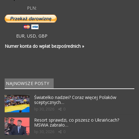
PLN:
EUR
,
USD
,
GBP
Numer konta do wpłat bezpośrednich »
NAJNOWSZE POSTY
Światełko nadziei? Coraz więcej Polaków
sceptycznych…
lip 30, 2026
0
Resort sprawdzi, co piszesz o Ukraińcach?
MSWiA zabrało…
lip 30, 2026
0