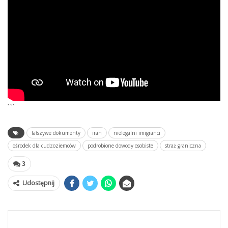
```
fałszywe dokumenty
iran
nielegalni imigranci
ośrodek dla cudzoziemców
podrobione dowody osobiste
straż graniczna
3
Udostępnij