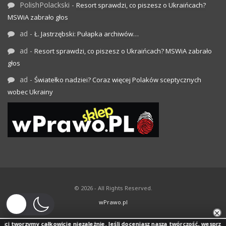
PolishPolackski
-
Resort sprawdzi, co piszesz o Ukraińcach?
MSWiA zabrało głos
ad
-
Ł. Jastrzębski: Pułapka archiwów…
ad
-
Resort sprawdzi, co piszesz o Ukraińcach? MSWiA zabrało
głos
ad
-
Światełko nadziei? Coraz więcej Polaków sceptycznych
wobec Ukrainy
© 2026 - All Rights Reserved.
wPrawo.pl
×
rzymy całkowicie niezależnie. Jeśli doceniasz naszą twórczość, wesprzyj jej roz