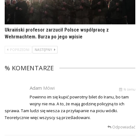
Ukraiński profesor zarzucił Polsce współpracę z
Wehrmachtem. Burza po jego wpisie
POPRZEDNI
NASTĘPNY
% KOMENTARZE
Adam
Mówi
% temu
Powinno im się kupić powrotny bilet do Iranu, bo tam
wojny nie ma. A to, że mają godzinę policyjną to ich
sprawa. Tam ludzi się wiesza za przyłapanie na piciu wódki.
Teoretycznie więc wszyscy są prześladowani.
Odpowiadać