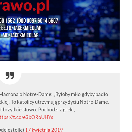
 Macrona o Notre-Dame: „Byłoby miło gdyby padło
kiej. To katolicy utrzymują przy życiu Notre-Dame.
est brzydkie słowo. Pochodzi z greki,
ttps://t.co/e3bORoUHYs
delestoile)
17 kwietnia 2019