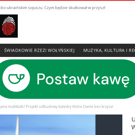
cko-ukraińskim sojuszu. Czym będzie skutkował w przyszłości?
ŚWIADKOWIE RZEZI WOŁYŃSKIEJ
MUZYKA, KULTURA I RE
iątynia multikulti? Projekt odbudowy katedry Notre Dame bez krzyża!
W