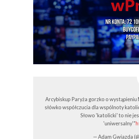
Arcybiskup Paryża gorzko o wystąpieniu
słówko współczucia dla wspólnoty katolic
Słowo 'katolicki’ to nie j
'uniwersalny'”
h
— Adam Gwiazda (@