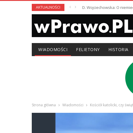
AKTUALNOŚCI
D. Wojciechowska: O niemie
WIADOMOŚCI
FELIETONY
HISTORIA
Strona główna
Wiadomości
Kościół katolicki, czy św