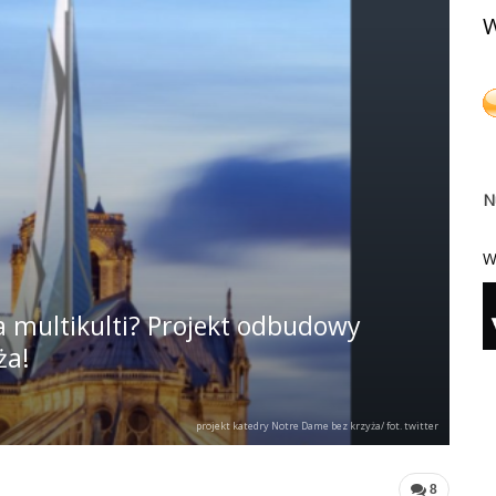
W
N
W
ia multikulti? Projekt odbudowy
ża!
projekt katedry Notre Dame bez krzyża/ fot. twitter
8