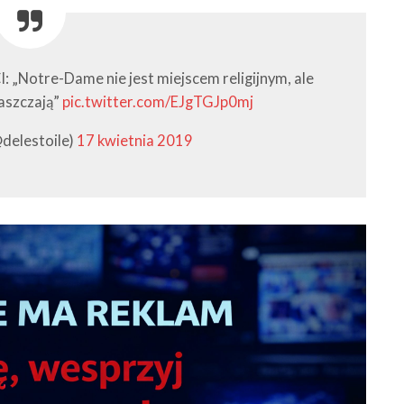
I: „Notre-Dame nie jest miejscem religijnym, ale
łaszczają”
pic.twitter.com/EJgTGJp0mj
delestoile)
17 kwietnia 2019