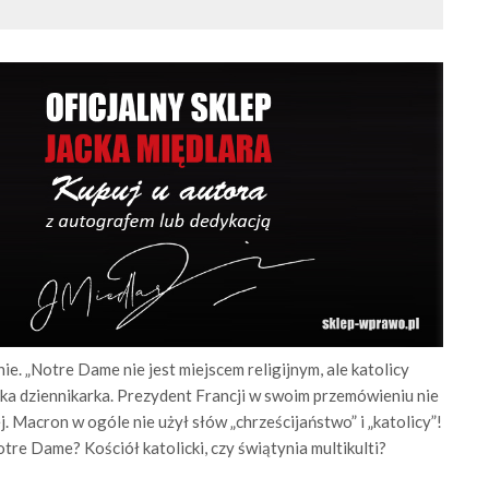
ie. „Notre Dame nie jest miejscem religijnym, ale katolicy
uska dziennikarka. Prezydent Francji w swoim przemówieniu nie
. Macron w ogóle nie użył słów „chrześcijaństwo” i „katolicy”!
e Dame? Kościół katolicki, czy świątynia multikulti?