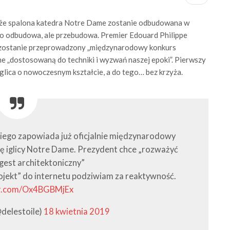
 że spalona katedra Notre Dame zostanie odbudowana w
ie to odbudowa, ale przebudowa. Premier Edouard Philippe
e zostanie przeprowadzony „międzynarodowy konkurs
e „dostosowaną do techniki i wyzwań naszej epoki”. Pierwszy
 iglica o nowoczesnym kształcie, a do tego… bez krzyża.
kiego zapowiada już oficjalnie międzynarodowy
ę iglicy Notre Dame. Prezydent chce „rozważyć
gest architektoniczny”
rojekt” do internetu podziwiam za reaktywność.
er.com/Ox4BGBMjEx
delestoile)
18 kwietnia 2019