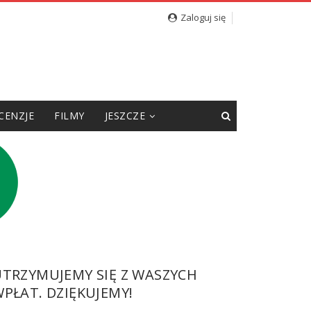
Zaloguj się
CENZJE
FILMY
JESZCZE
UTRZYMUJEMY SIĘ Z WASZYCH
PŁAT. DZIĘKUJEMY!