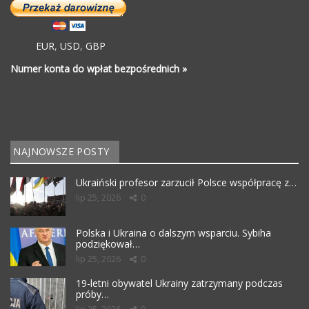
EUR
,
USD
,
GBP
Numer konta do wpłat bezpośrednich »
NAJNOWSZE POSTY
Ukraiński profesor zarzucił Polsce współpracę z…
lip 25, 2026
0
Polska i Ukraina o dalszym wsparciu. Sybiha
podziękował…
lip 25, 2026
0
19-letni obywatel Ukrainy zatrzymany podczas
próby…