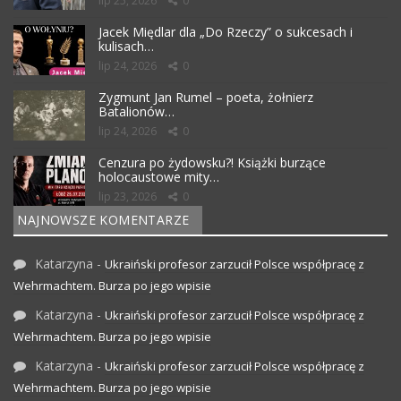
lip 25, 2026
0
Jacek Międlar dla „Do Rzeczy” o sukcesach i
kulisach…
lip 24, 2026
0
Zygmunt Jan Rumel – poeta, żołnierz
Batalionów…
lip 24, 2026
0
Cenzura po żydowsku?! Książki burzące
holocaustowe mity…
lip 23, 2026
0
NAJNOWSZE KOMENTARZE
Katarzyna
-
Ukraiński profesor zarzucił Polsce współpracę z
Wehrmachtem. Burza po jego wpisie
Katarzyna
-
Ukraiński profesor zarzucił Polsce współpracę z
Wehrmachtem. Burza po jego wpisie
Katarzyna
-
Ukraiński profesor zarzucił Polsce współpracę z
Wehrmachtem. Burza po jego wpisie