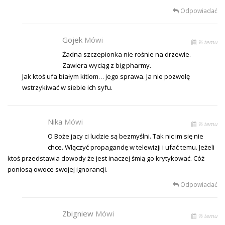
Odpowiadać
Gojek
Mówi
% temu
Żadna szczepionka nie rośnie na drzewie.
Zawiera wyciąg z big pharmy.
Jak ktoś ufa białym kitlom… jego sprawa. Ja nie pozwolę
wstrzykiwać w siebie ich syfu.
Nika
Mówi
% temu
O Boże jacy ci ludzie są bezmyślni. Tak nic im się nie
chce. Włączyć propagandę w telewizji i ufać temu. Jeżeli
ktoś przedstawia dowody że jest inaczej śmią go krytykować. Cóż
poniosą owoce swojej ignorancji.
Odpowiadać
Zbigniew
Mówi
% temu