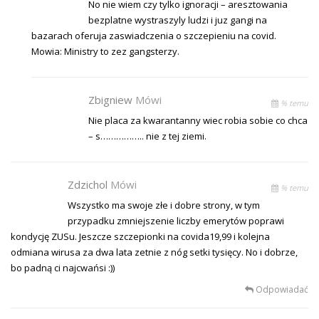
No nie wiem czy tylko ignoracji – aresztowania
bezplatne wystraszyly ludzi i juz gangi na
bazarach oferuja zaswiadczenia o szczepieniu na covid.
Mowia: Ministry to zez gangsterzy.
Zbigniew
Mówi
% temu
Nie placa za kwarantanny wiec robia sobie co chca
– s…………….. nie z tej ziemi.
Zdzichol
Mówi
% temu
Wszystko ma swoje złe i dobre strony, w tym
przypadku zmniejszenie liczby emerytów poprawi
kondycję ZUSu. Jeszcze szczepionki na covida19,99 i kolejna
odmiana wirusa za dwa lata zetnie z nóg setki tysięcy. No i dobrze,
bo padną ci najcwańsi :))
Odpowiadać