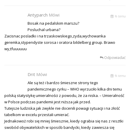
Antyparch
Mówi
% temu
Bosak na pedalskim marszu?
Posluchal urbana?
Zacisnac posladki i na trzaskowskiego,zyda,wychowanka
geremka,stypendyste sorosa i oratora bildelberg group. Brawo
wy,tfuuuuuu
Odpowiadać
Drit
Mówi
% temu
Ale są też i bardzo śmieszne strony tego
pandemicznego cyrku – WHO wyrzuciło kilka dni temu
polską statystykę umieralności z powodu, że za niska. – Umieralność
w Polsce podczas pandemii jest niższa jak przed.
Tutejsze ludziska jak zwykle nie docenili powagi sytuacji i na złość
tabelkom w excelu przestali umierać.
Jednakowoż robi się mniej śmiesznie, kiedy ograbia się nas z resztki
swobód obywatelskich w sposób bandycki, kiedy zawiesza się