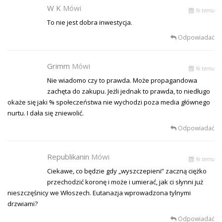
W K
Mówi
% temu
To nie jest dobra inwestycja.
Odpowiadać
Grimm
Mówi
% temu
Nie wiadomo czy to prawda. Może propagandowa
zachęta do zakupu. Jeżli jednak to prawda, to niedługo
okaże się jaki % społeczeństwa nie wychodzi poza media głównego
nurtu. I dała się zniewolić.
Odpowiadać
Republikanin
Mówi
% temu
Ciekawe, co będzie gdy „wyszczepieni” zaczną ciężko
przechodzić koronę i może i umierać, jak ci słynni już
nieszczęśnicy we Włoszech. Eutanazja wprowadzona tylnymi
drzwiami?
Odpowiadać