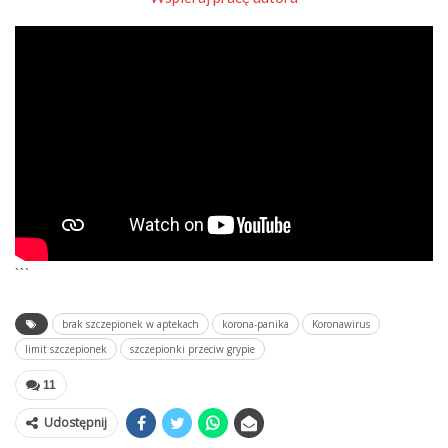
```
brak szczepionek w aptekach
korona-panika
Koronawirus
limit szczepionek
szczepionki przeciw grypie
11
Udostępnij