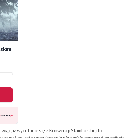
wiąc, iż wycofanie się z Konwencji Stambulskiej to
e kłamstwo. Jej wypowiedzenie nie będzie oznaczać, że zniknie