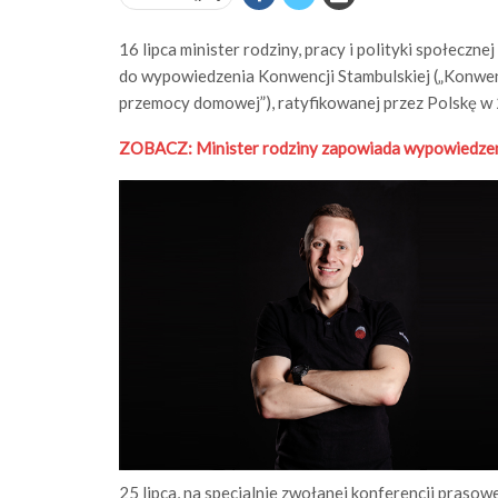
16 lipca minister rodziny, pracy i polityki społecz
do wypowiedzenia Konwencji Stambulskiej („Konwenc
przemocy domowej”), ratyfikowanej przez Polskę w
ZOBACZ: Minister rodziny zapowiada wypowiedzenie
25 lipca, na specjalnie zwołanej konferencji praso