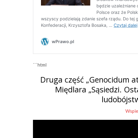
```html
Druga część „Genocidum at
Międlara „Sąsiedzi. Os
ludobójst
Wspie