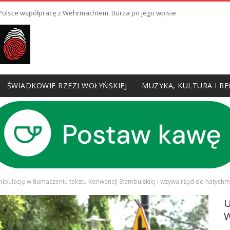
ł Polsce współpracę z Wehrmachtem. Burza po jego wpisie
ŚWIADKOWIE RZEZI WOŁYŃSKIEJ
MUZYKA, KULTURA I RE
ipulację w tłumaczeniu tekstu Konwencji Stambulskiej i wzywa rząd do natyc
W