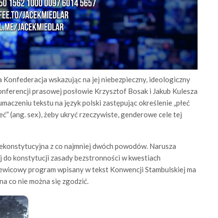
Konfederacja wskazując na jej niebezpieczny, ideologiczny
onferencji prasowej posłowie Krzysztof Bosak i Jakub Kulesza
umaczeniu tekstu na język polski zastępując określenie „płeć
ć” (ang. sex), żeby ukryć rzeczywiste, genderowe cele tej
niekonstytucyjna z co najmniej dwóch powodów. Narusza
 do konstytucji zasady bezstronności w kwestiach
e lewicowy program wpisany w tekst Konwencji Stambulskiej ma
na co nie można się zgodzić.