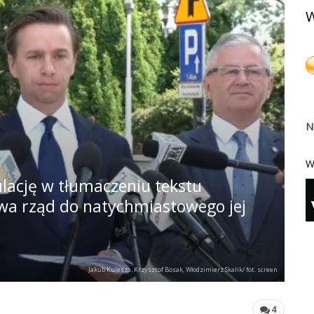
W
N
W
lację w tłumaczeniu tekstu
ywa rząd do natychmiastowego jej
Jakub Kulesza, Krzysztof Bosak, Włodzimierz Skalik/ fot. screen
4