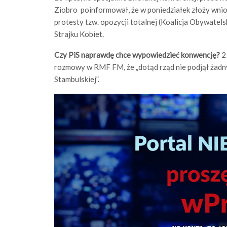
Ziobro poinformował, że w poniedziałek złoży wn
protesty tzw. opozycji totalnej (Koalicja Obywatel
Strajku Kobiet.
Czy PiS naprawdę chce wypowiedzieć konwencję?
25
rozmowy w RMF FM, że „dotąd rząd nie podjął żadn
Stambulskiej”.