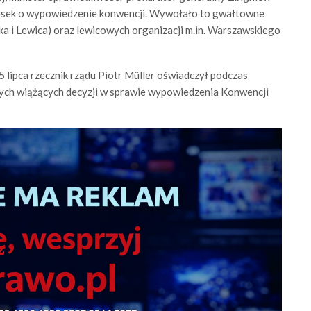
iosek o wypowiedzenie konwencji. Wywołało to gwałtowne
ska i Lewica) oraz lewicowych organizacji m.in. Warszawskiego
 lipca rzecznik rządu Piotr Müller oświadczył podczas
ych wiążących decyzji w sprawie wypowiedzenia Konwencji