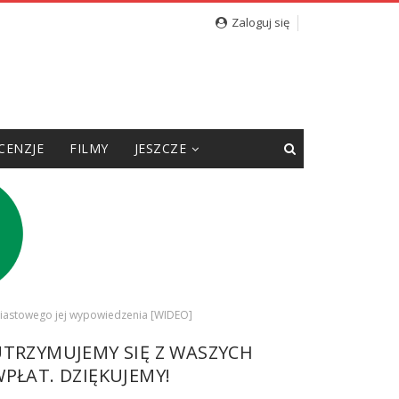
Zaloguj się
CENZJE
FILMY
JESZCZE
hmiastowego jej wypowiedzenia [WIDEO]
UTRZYMUJEMY SIĘ Z WASZYCH
PŁAT. DZIĘKUJEMY!