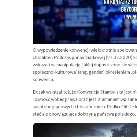
O wypowiedzenie konwencji wielokrotnie apelowała 
charakter. Podczas poniedziałkowej (27.07.2020) k
wskazali na manipulację, jakiej dopuszczono się w tł
społeczno-kulturowa” (ang. gender) określeniem „płe
konwencji.
Bosak wskazał też, że Konwencja Stambulska jest 
równość wobec prawa oraz jest złamaniem wpisanej
światopoglądowych i filozoficznych. Podkreślił, ż
stać się obowiązującą doktryną państwa polskiego, 