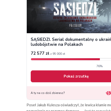
Poseł Jakub Kulesza oświadczył, że lewica kłamie mó
pozwolenie na przemoc domową.
– Jest to oczywist