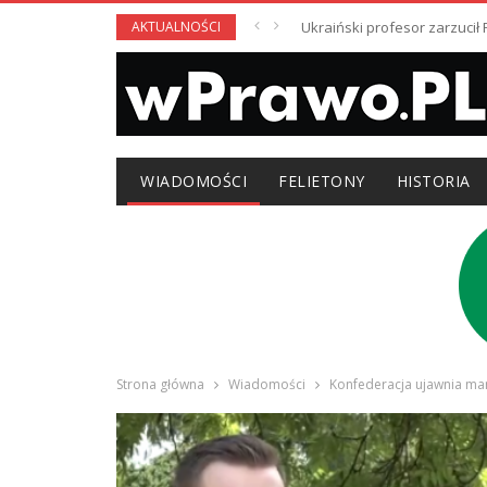
AKTUALNOŚCI
Ukraiński profesor zarzuci
WIADOMOŚCI
FELIETONY
HISTORIA
Strona główna
Wiadomości
Konfederacja ujawnia man