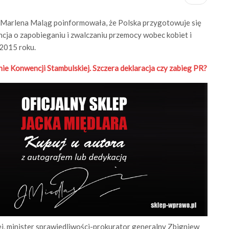
nej Marlena Maląg poinformowała, że Polska przygotowuje się
ja o zapobieganiu i zwalczaniu przemocy wobec kobiet i
 2015 roku.
 Konwencji Stambulskiej. Szczera deklaracja czy zabieg PR?
wej, minister sprawiedliwości-prokurator generalny Zbigniew