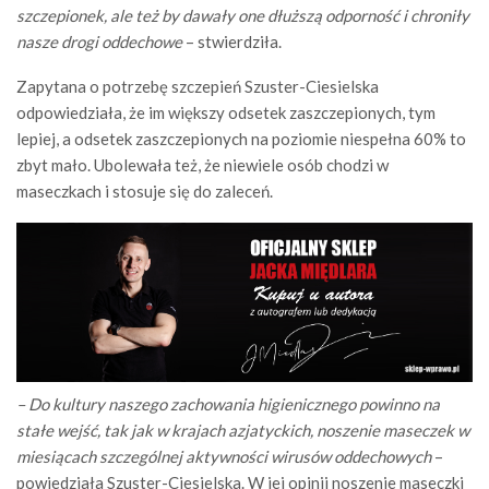
szczepionek, ale też by dawały one dłuższą odporność i chroniły
nasze drogi oddechowe
– stwierdziła.
Zapytana o potrzebę szczepień Szuster-Ciesielska
odpowiedziała, że im większy odsetek zaszczepionych, tym
lepiej, a odsetek zaszczepionych na poziomie niespełna 60% to
zbyt mało. Ubolewała też, że niewiele osób chodzi w
maseczkach i stosuje się do zaleceń.
– Do kultury naszego zachowania higienicznego powinno na
stałe wejść, tak jak w krajach azjatyckich, noszenie maseczek w
miesiącach szczególnej aktywności wirusów oddechowych
–
powiedziała Szuster-Ciesielska. W jej opinii noszenie maseczki