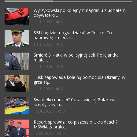
Wyrzykowski po kolejnym nagraniu z udziałem
obywatelki…
sie 1, 2026
0
SBU będzie mogła działać w Polsce. Co
naprawdę zmienia…
sie 1, 2026
0
Śmierć 31-latki w policyjnej celi. Policjantka
miała…
sie 1, 2026
0
Tusk zapowiada kolejną pomoc dla Ukrainy. W
grze są…
sie 1, 2026
0
Światełko nadziei? Coraz więcej Polaków
sceptycznych…
lip 30, 2026
0
Resort sprawdzi, co piszesz o Ukraińcach?
MSWiA zabrało…
lip 30, 2026
0