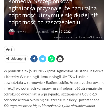
Komedia! Szczepionkowa
agitatorka przyznaje, że naturalna
odporność utrzymuje się dłużej niż
odporność po zaszczepieniu
Last updated
wrz 7, 2022
Przez %
prof. Agnieszka Szuster-Ciesielska/ fot. screen
8
Udostępnij
W poniedziałek (5.09.2022) prof. Agnieszka Szuster-Ciesielska
z Katedry Wirusologii i Immunologii UMCS w Lublinie
powiedziała w rozmowie z Radiem Lublin, że po przechorowaniu
infekcji wywołanych koronawirusami odporność utrzymuje się
od roku do dwóch lat, a w przypadku szczepień na Covid-19
odporność trwa około pięciu-sześciu miesięcy i potem spada.
–
Dlatego też prace idą w kierunku nie tylko aktualizowania