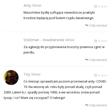
Anty
Mówi
% temu
Masońskie bydlę suflujące niewolnicze praktyki
trzodzie będącej pod butem rządu światowego.
Odpowiadać
Stolzman - Kwaśniewski
Mówi
% temu
Za agitację do przyjmowania trucizny powinna zgnić w
pierdlu.
Odpowiadać
Tey
Mówi
% temu
Co miesiąc sprawdzam poziom przeciwciał anty- COVID-
19. Na wiosnę ub. roku były ponad skalę, czyli ponad
2000. Latem b.r. spadły poniżej 1000; a we wrześniu znów ponad
tysiąc. I co? Mam się szczypać? O takiego!
Odpowiadać