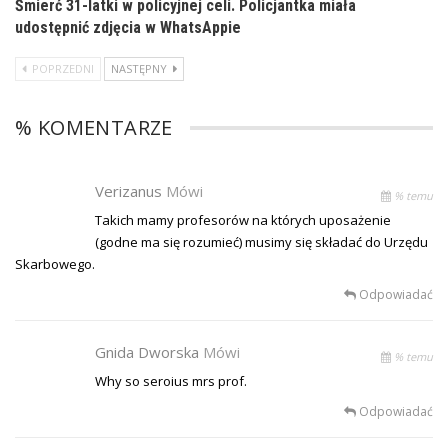
Śmierć 31-latki w policyjnej celi. Policjantka miała
udostępnić zdjęcia w WhatsAppie
POPRZEDNI
NASTĘPNY
% KOMENTARZE
Verizanus
Mówi
% temu
Takich mamy profesorów na których uposażenie
(godne ma się rozumieć) musimy się składać do Urzędu
Skarbowego.
Odpowiadać
Gnida Dworska
Mówi
% temu
Why so seroius mrs prof.
Odpowiadać