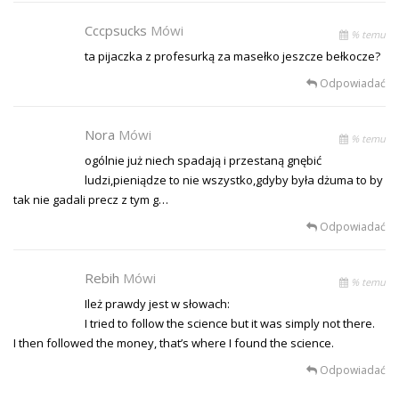
Cccpsucks
Mówi
% temu
ta pijaczka z profesurką za masełko jeszcze bełkocze?
Odpowiadać
Nora
Mówi
% temu
ogólnie już niech spadają i przestaną gnębić
ludzi,pieniądze to nie wszystko,gdyby była dżuma to by
tak nie gadali precz z tym g…
Odpowiadać
Rebih
Mówi
% temu
Ileż prawdy jest w słowach:
I tried to follow the science but it was simply not there.
I then followed the money, that’s where I found the science.
Odpowiadać