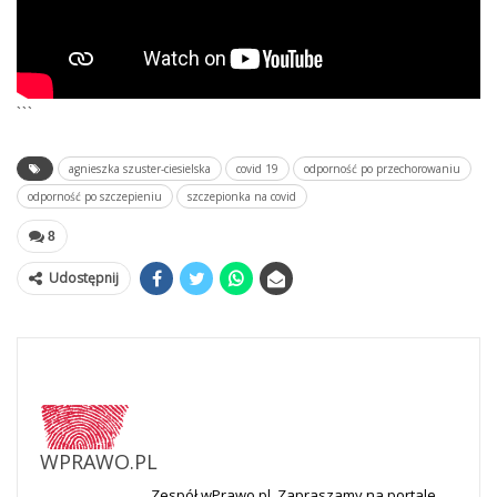
```
agnieszka szuster-ciesielska
covid 19
odporność po przechorowaniu
odporność po szczepieniu
szczepionka na covid
8
Udostępnij
WPRAWO.PL
Zespół wPrawo.pl. Zapraszamy na portale