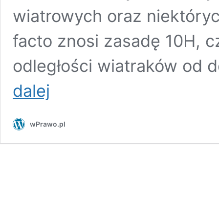
wiatrowych oraz niektóryc
facto znosi zasadę 10H, c
odległości wiatraków od
Katarzyna
dalej
TS:
Zasada
700
wPrawo.pl
m
dla
wiatraków,
czyli
PiS
chce
zjeść
ciastko
i
mieć