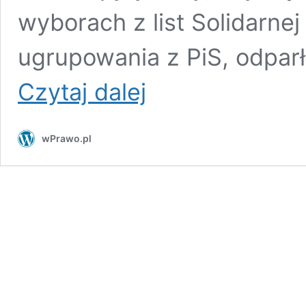
wyborach z list Solidarnej 
ugrupowania z PiS, odparł:
Katarzyna
Czytaj dalej
TS:
W
poszukiwaniu
wPrawo.pl
narodowej
nogi