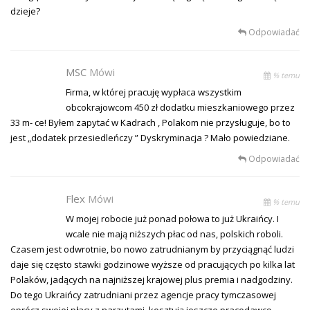
dzieje?
Odpowiadać
MSC
Mówi
% temu
Firma, w której pracuję wypłaca wszystkim
obcokrajowcom 450 zł dodatku mieszkaniowego przez
33 m- ce! Byłem zapytać w Kadrach , Polakom nie przysługuje, bo to
jest „dodatek przesiedleńczy ” Dyskryminacja ? Mało powiedziane.
Odpowiadać
Flex
Mówi
% temu
W mojej robocie już ponad połowa to już Ukraińcy. I
wcale nie mają niższych płac od nas, polskich roboli.
Czasem jest odwrotnie, bo nowo zatrudnianym by przyciągnąć ludzi
daje się często stawki godzinowe wyższe od pracujących po kilka lat
Polaków, jadących na najniższej krajowej plus premia i nadgodziny.
Do tego Ukraińcy zatrudniani przez agencje pracy tymczasowej