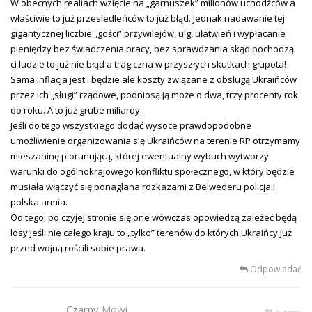
W obecnych realiach wzięcie na „garnuszek” milionów uchodźców a
właściwie to już przesiedleńców to już błąd. Jednak nadawanie tej
gigantycznej liczbie „gości” przywilejów, ulg, ułatwień i wypłacanie
pieniędzy bez świadczenia pracy, bez sprawdzania skąd pochodzą
ci ludzie to już nie błąd a tragiczna w przyszłych skutkach głupota!
Sama inflacja jest i będzie ale koszty związane z obsługą Ukraińców
przez ich „sługi” rządowe, podniosą ją może o dwa, trzy procenty rok
do roku. A to już grube miliardy.
Jeśli do tego wszystkiego dodać wysoce prawdopodobne
umożliwienie organizowania się Ukraińców na terenie RP otrzymamy
mieszaninę piorunującą, której ewentualny wybuch wytworzy
warunki do ogólnokrajowego konfliktu społecznego, w który będzie
musiała włączyć się ponaglana rozkazami z Belwederu policja i
polska armia.
Od tego, po czyjej stronie się one wówczas opowiedzą zależeć będą
losy jeśli nie całego kraju to „tylko” terenów do których Ukraińcy już
przed wojną rościli sobie prawa.
Odpowiadać
Czarny
Mówi