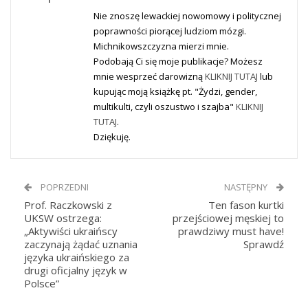
Nie znoszę lewackiej nowomowy i politycznej
poprawności piorącej ludziom mózgi.
Michnikowszczyzna mierzi mnie.
Podobają Ci się moje publikacje? Możesz
mnie wesprzeć darowizną
KLIKNIJ TUTAJ
lub
kupując moją książkę pt. "Żydzi, gender,
multikulti, czyli oszustwo i szajba"
KLIKNIJ
TUTAJ
.
Dziękuję.
POPRZEDNI
NASTĘPNY
Prof. Raczkowski z
Ten fason kurtki
UKSW ostrzega:
przejściowej męskiej to
„Aktywiści ukraińscy
prawdziwy must have!
zaczynają żądać uznania
Sprawdź
języka ukraińskiego za
drugi oficjalny język w
Polsce”