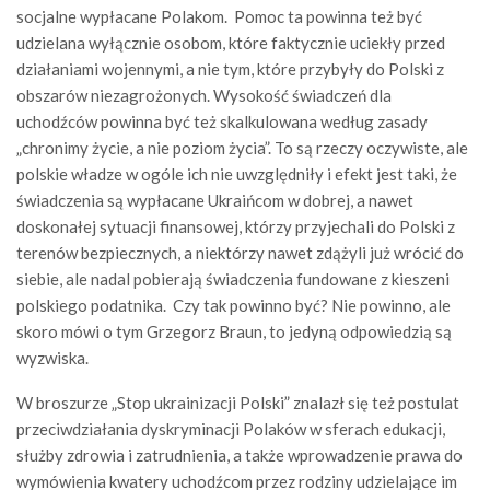
socjalne wypłacane Polakom. Pomoc ta powinna też być
udzielana wyłącznie osobom, które faktycznie uciekły przed
działaniami wojennymi, a nie tym, które przybyły do Polski z
obszarów niezagrożonych. Wysokość świadczeń dla
uchodźców powinna być też skalkulowana według zasady
„chronimy życie, a nie poziom życia”. To są rzeczy oczywiste, ale
polskie władze w ogóle ich nie uwzględniły i efekt jest taki, że
świadczenia są wypłacane Ukraińcom w dobrej, a nawet
doskonałej sytuacji finansowej, którzy przyjechali do Polski z
terenów bezpiecznych, a niektórzy nawet zdążyli już wrócić do
siebie, ale nadal pobierają świadczenia fundowane z kieszeni
polskiego podatnika. Czy tak powinno być? Nie powinno, ale
skoro mówi o tym Grzegorz Braun, to jedyną odpowiedzią są
wyzwiska.
W broszurze „Stop ukrainizacji Polski” znalazł się też postulat
przeciwdziałania dyskryminacji Polaków w sferach edukacji,
służby zdrowia i zatrudnienia, a także wprowadzenie prawa do
wymówienia kwatery uchodźcom przez rodziny udzielające im