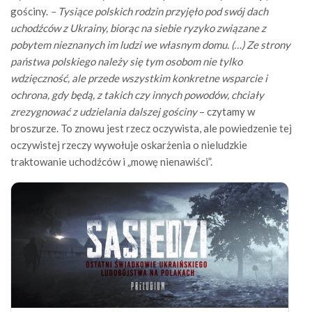
gościny.
– Tysiące polskich rodzin przyjęło pod swój dach
uchodźców z Ukrainy, biorąc na siebie ryzyko związane z
pobytem nieznanych im ludzi we własnym domu. (…) Ze strony
państwa polskiego należy się tym osobom nie tylko
wdzięczność, ale przede wszystkim konkretne wsparcie i
ochrona, gdy będą, z takich czy innych powodów, chciały
zrezygnować z udzielania dalszej gościny
– czytamy w
broszurze. To znowu jest rzecz oczywista, ale powiedzenie tej
oczywistej rzeczy wywołuje oskarżenia o nieludzkie
traktowanie uchodźców i „mowę nienawiści”.