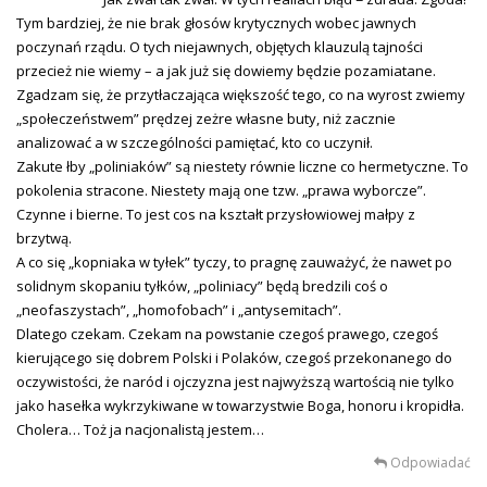
Tym bardziej, że nie brak głosów krytycznych wobec jawnych
poczynań rządu. O tych niejawnych, objętych klauzulą tajności
przecież nie wiemy – a jak już się dowiemy będzie pozamiatane.
Zgadzam się, że przytłaczająca większość tego, co na wyrost zwiemy
„społeczeństwem” prędzej zeżre własne buty, niż zacznie
analizować a w szczególności pamiętać, kto co uczynił.
Zakute łby „poliniaków” są niestety równie liczne co hermetyczne. To
pokolenia stracone. Niestety mają one tzw. „prawa wyborcze”.
Czynne i bierne. To jest cos na kształt przysłowiowej małpy z
brzytwą.
A co się „kopniaka w tyłek” tyczy, to pragnę zauważyć, że nawet po
solidnym skopaniu tyłków, „poliniacy” będą bredzili coś o
„neofaszystach”, „homofobach” i „antysemitach”.
Dlatego czekam. Czekam na powstanie czegoś prawego, czegoś
kierującego się dobrem Polski i Polaków, czegoś przekonanego do
oczywistości, że naród i ojczyzna jest najwyższą wartością nie tylko
jako hasełka wykrzykiwane w towarzystwie Boga, honoru i kropidła.
Cholera… Toż ja nacjonalistą jestem…
Odpowiadać