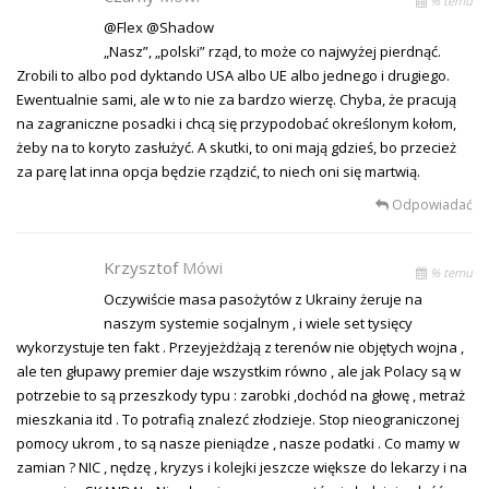
% temu
@Flex @Shadow
„Nasz”, „polski” rząd, to może co najwyżej pierdnąć.
Zrobili to albo pod dyktando USA albo UE albo jednego i drugiego.
Ewentualnie sami, ale w to nie za bardzo wierzę. Chyba, że pracują
na zagraniczne posadki i chcą się przypodobać określonym kołom,
żeby na to koryto zasłużyć. A skutki, to oni mają gdzieś, bo przecież
za parę lat inna opcja będzie rządzić, to niech oni się martwią.
Odpowiadać
Krzysztof
Mówi
% temu
Oczywiście masa pasożytów z Ukrainy żeruje na
naszym systemie socjalnym , i wiele set tysięcy
wykorzystuje ten fakt . Przeyjeżdżają z terenów nie objętych wojna ,
ale ten głupawy premier daje wszystkim równo , ale jak Polacy są w
potrzebie to są przeszkody typu : zarobki ,dochód na głowę , metraż
mieszkania itd . To potrafią znalezć złodzieje. Stop nieograniczonej
pomocy ukrom , to są nasze pieniądze , nasze podatki . Co mamy w
zamian ? NIC , nędzę , kryzys i kolejki jeszcze większe do lekarzy i na