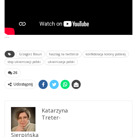
```
Grzegorz Braun
hasztag na twitterze
konfederacja korony polskiej
stop ukrainizacji polski
ukrainizacja polski
26
Udostępnij
Katarzyna
Treter-
Sierpińska