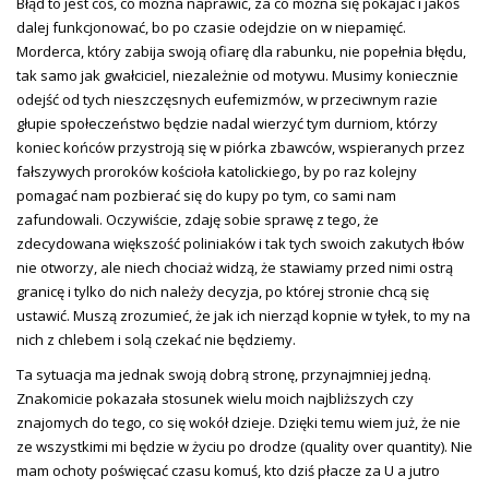
Błąd to jest coś, co można naprawić, za co można się pokajać i jakoś
dalej funkcjonować, bo po czasie odejdzie on w niepamięć.
Morderca, który zabija swoją ofiarę dla rabunku, nie popełnia błędu,
tak samo jak gwałciciel, niezależnie od motywu. Musimy koniecznie
odejść od tych nieszczęsnych eufemizmów, w przeciwnym razie
głupie społeczeństwo będzie nadal wierzyć tym durniom, którzy
koniec końców przystroją się w piórka zbawców, wspieranych przez
fałszywych proroków kościoła katolickiego, by po raz kolejny
pomagać nam pozbierać się do kupy po tym, co sami nam
zafundowali. Oczywiście, zdaję sobie sprawę z tego, że
zdecydowana większość poliniaków i tak tych swoich zakutych łbów
nie otworzy, ale niech chociaż widzą, że stawiamy przed nimi ostrą
granicę i tylko do nich należy decyzja, po której stronie chcą się
ustawić. Muszą zrozumieć, że jak ich nierząd kopnie w tyłek, to my na
nich z chlebem i solą czekać nie będziemy.
Ta sytuacja ma jednak swoją dobrą stronę, przynajmniej jedną.
Znakomicie pokazała stosunek wielu moich najbliższych czy
znajomych do tego, co się wokół dzieje. Dzięki temu wiem już, że nie
ze wszystkimi mi będzie w życiu po drodze (quality over quantity). Nie
mam ochoty poświęcać czasu komuś, kto dziś płacze za U a jutro