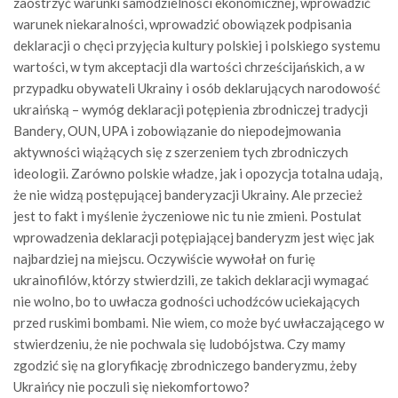
zaostrzyć warunki samodzielności ekonomicznej, wprowadzić
warunek niekaralności, wprowadzić obowiązek podpisania
deklaracji o chęci przyjęcia kultury polskiej i polskiego systemu
wartości, w tym akceptacji dla wartości chrześcijańskich, a w
przypadku obywateli Ukrainy i osób deklarujących narodowość
ukraińską – wymóg deklaracji potępienia zbrodniczej tradycji
Bandery, OUN, UPA i zobowiązanie do niepodejmowania
aktywności wiążących się z szerzeniem tych zbrodniczych
ideologii. Zarówno polskie władze, jak i opozycja totalna udają,
że nie widzą postępującej banderyzacji Ukrainy. Ale przecież
jest to fakt i myślenie życzeniowe nic tu nie zmieni. Postulat
wprowadzenia deklaracji potępiającej banderyzm jest więc jak
najbardziej na miejscu. Oczywiście wywołał on furię
ukrainofilów, którzy stwierdzili, ze takich deklaracji wymagać
nie wolno, bo to uwłacza godności uchodźców uciekających
przed ruskimi bombami. Nie wiem, co może być uwłaczającego w
stwierdzeniu, że nie pochwala się ludobójstwa. Czy mamy
zgodzić się na gloryfikację zbrodniczego banderyzmu, żeby
Ukraińcy nie poczuli się niekomfortowo?