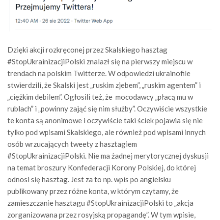
Dzięki akcji rozkręconej przez Skalskiego hasztag
#StopUkrainizacjiPolski znalazł się na pierwszy miejscu w
trendach na polskim Twitterze. W odpowiedzi ukrainofile
stwierdzili, że Skalski jest „ruskim zjebem”, „ruskim agentem” i
„ciężkim debilem”. Ogłosili też, że mocodawcy „płacą mu w
rublach” i „powinny zająć się nim służby”. Oczywiście wszystkie
te konta są anonimowe i oczywiście taki ściek pojawia się nie
tylko pod wpisami Skalskiego, ale również pod wpisami innych
osób wrzucających tweety z hasztagiem
#StopUkrainizacjiPolski. Nie ma żadnej merytorycznej dyskusji
na temat broszury Konfederacji Korony Polskiej, do której
odnosi się hasztag. Jest za to np. wpis po angielsku
publikowany przez różne konta, w którym czytamy, że
zamieszczanie hasztagu #StopUkrainizacjiPolski to „akcja
zorganizowana przez rosyjską propagandę”. W tym wpisie,