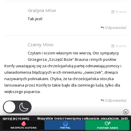
Grażyna
Mówi
% temu
Tak jest!
Odpowiadać
Czarny
Mówi
% temu
Czytam i oczom własnym nie wierzę. Oto sympatycy
Grzegorza „Szczęść Boże” Brauna i innych posłów
Konfy uważającej się za chrześcijańską partię odmawiają pomocy i
uświadomienia błądzących w ich mniemaniu „owieczek”, drwiąco
nazywanych poliniakami. Chyba, że ta chrześcijańska otoczka
lansowana przez Konfę to takie bajki dla ciemnego luda, tylko dla
większego poparcia.
Odpowiadać
×
Z-K
Mówi
zwój.
Wszystkie treści tworzymy całkowicie niezależnie. Jeśli doceniasz nasz
% temu
Czarny palancie.! Panu Grzegorzowi Braunowi możesz
WESPRZYJ AUTORA
PAYPAL
POSTAW KAWĘ