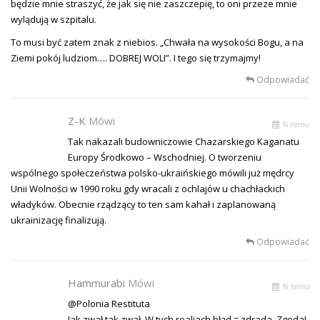
będzie mnie straszyć, że jak się nie zaszczepię, to oni przeze mnie
wylądują w szpitalu.
To musi być zatem znak z niebios. „Chwała na wysokości Bogu, a na
Ziemi pokój ludziom…. DOBREJ WOLI”. I tego się trzymajmy!
Odpowiadać
Z-K
Mówi
% temu
Tak nakazali budowniczowie Chazarskiego Kaganatu
Europy Środkowo – Wschodniej. O tworzeniu
wspólnego społeczeństwa polsko-ukraińskiego mówili już mędrcy
Unii Wolności w 1990 roku gdy wracali z ochlajów u chachłackich
władyków. Obecnie rządzący to ten sam kahał i zaplanowaną
ukrainizację finalizują.
Odpowiadać
Hammurabi
Mówi
% temu
@Polonia Restituta
Jak zwał tak zwał. W tych realiach błąd = zdrada. Zgoda!