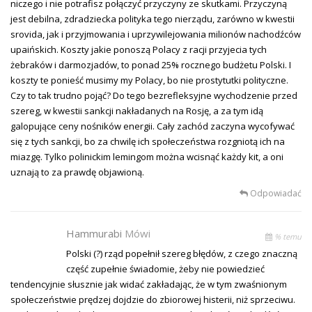
niczego i nie potrafisz połączyć przyczyny ze skutkami. Przyczyną
jest debilna, zdradziecka polityka tego nierządu, zarówno w kwestii
srovida, jak i przyjmowania i uprzywilejowania milionów nachodźców
upaińskich. Koszty jakie ponoszą Polacy z racji przyjecia tych
żebraków i darmozjadów, to ponad 25% rocznego budżetu Polski. I
koszty te ponieść musimy my Polacy, bo nie prostytutki polityczne.
Czy to tak trudno pojąć? Do tego bezrefleksyjne wychodzenie przed
szereg, w kwestii sankcji nakładanych na Rosję, a za tym idą
galopujące ceny nośników energii. Cały zachód zaczyna wycofywać
się z tych sankcji, bo za chwilę ich społeczeństwa rozgniotą ich na
miazgę. Tylko polinickim lemingom można wcisnąć każdy kit, a oni
uznają to za prawdę objawioną.
Odpowiadać
Hammurabi
Mówi
% temu
Polski (?) rząd popełnił szereg błędów, z czego znaczną
część zupełnie świadomie, żeby nie powiedzieć
tendencyjnie słusznie jak widać zakładając, że w tym zwaśnionym
społeczeństwie prędzej dojdzie do zbiorowej histerii, niż sprzeciwu.