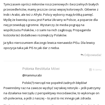
Tymczasem oprócz milionów roszczeniowych i bezczelnych białych
przesiedleńców, mamy jeszcze coraz więcej kolorowych. Głównie z
Indii i Arabii, ale też z Afryki. Polscy wyborcy mają krótką pamięć.
Myślę że kwestią czasu jest Partia Ukrainy w Polsce, a poparcie dla
niej przewiduję ogromne. Wystarczy że media pograją na
współczuciu Polaków, i ci sami na nich zagłosują. Propaganda
kościoła też dodatkowo rozmiękczy Polaków.
Ja tylko nierozumiem dlaczego lewica nienawidzi PISu. Dla lewicy
opozycja taka jak PIS to jak dar z nieba.
Odpowiadać
Polonia Restituta
Mówi
% temu
@Hammurabi
Polski(?) nierząd nie popełnił żadnych błędów!
Powinniśmy raz na zawsze wyzbyć się takiej retoryki – jeśli patrzymy
na działania nierządu z perspektywy mocodawców, to wykonuje on
ich polecenia, a jeśli z naszej – to jest to nic innego jak zdrada.