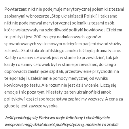
Powtarzam: nikt nie podejmuje merytorycznej polemiki z tezami
zapisanymi w broszurze „Stop ukrainizacji Polski”. I tak samo
nikt nie podejmował merytorycznej polemiki z tezami osób,
które wskazywały na szkodliwość polityki kowidowej. Efektem
tej polityki jest 200 tysięcy nadmiarowych zgonów
spowodowanych systemowym odcięciem pacjentów od służby
zdrowia. Skutki ukrainofilskiego amoku też będą dramatyczne.
Każdy rozumny człowiek jest w stanie to przewidzieć, tak jak
każdy rozumny człowiek był w stanie przewidzieć, do czego
doprowadzi zamknięcie szpitali, przestawienie przychodni na
teleporadę i uzależnienie pomocy medycznej od wyniku
kowidowego testu. Ale rozum nie jest dziś w cenie. Liczą się
emocje i nic poza tym. Niestety, za ten ukrainofilski amok
polityków i części społeczeństwa zapłacimy wszyscy. A cena za
głupotę jest zawsze wysoka.
Jeśli podobają się Państwu moje felietony i chcielibyście
wesprzeć moją działalność publicystyczną, możecie to zrobić