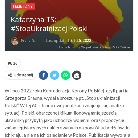
FELIETONY
Katarzyna TS:
#StopUkrainizacjiPolski
Last updated
sie 26, 2022
Przez %
okładka broszury "Stop ukrainizacji Polski"/ fot. Twitter
26
Udostępnij
W lipcu 2022 roku Konfederacja Korony Polskiej, czyli partia
Grzegorza Brauna, wydała broszurę pt. „Stop ukrainizacji
Polski”. W tej 60-stronicowej publikacji znajduje się analiza
sytuacji Polski, obarczonej kilkumilionową mniejszością
ukraińską przybyłą jako uchodźcy wojenni, oraz propozycje
zmian legislacyjnych nakierowanych na powrót uchodźców do
ich kraju, a nie na ich osiedlanie w Polsce. Publikacja wywołała