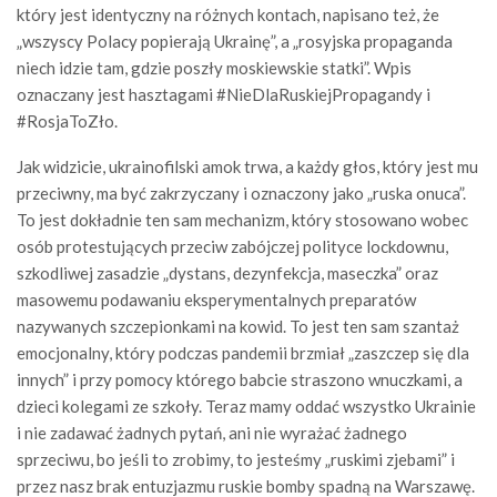
który jest identyczny na różnych kontach, napisano też, że
„wszyscy Polacy popierają Ukrainę”, a „rosyjska propaganda
niech idzie tam, gdzie poszły moskiewskie statki”. Wpis
oznaczany jest hasztagami #NieDlaRuskiejPropagandy i
#RosjaToZło.
Jak widzicie, ukrainofilski amok trwa, a każdy głos, który jest mu
przeciwny, ma być zakrzyczany i oznaczony jako „ruska onuca”.
To jest dokładnie ten sam mechanizm, który stosowano wobec
osób protestujących przeciw zabójczej polityce lockdownu,
szkodliwej zasadzie „dystans, dezynfekcja, maseczka” oraz
masowemu podawaniu eksperymentalnych preparatów
nazywanych szczepionkami na kowid. To jest ten sam szantaż
emocjonalny, który podczas pandemii brzmiał „zaszczep się dla
innych” i przy pomocy którego babcie straszono wnuczkami, a
dzieci kolegami ze szkoły. Teraz mamy oddać wszystko Ukrainie
i nie zadawać żadnych pytań, ani nie wyrażać żadnego
sprzeciwu, bo jeśli to zrobimy, to jesteśmy „ruskimi zjebami” i
przez nasz brak entuzjazmu ruskie bomby spadną na Warszawę.