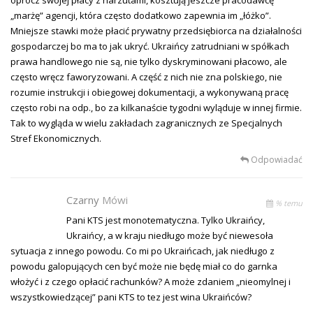
oprócz swojej płacy z narzutami, kosztują jeszcze pracodawcę
„marżę” agencji, która często dodatkowo zapewnia im „łóżko”.
Mniejsze stawki może płacić prywatny przedsiębiorca na działalności
gospodarczej bo ma to jak ukryć. Ukraińcy zatrudniani w spółkach
prawa handlowego nie są, nie tylko dyskryminowani płacowo, ale
często wręcz faworyzowani. A część z nich nie zna polskiego, nie
rozumie instrukcji i obiegowej dokumentacji, a wykonywaną pracę
często robi na odp., bo za kilkanaście tygodni wyląduje w innej firmie.
Tak to wygląda w wielu zakładach zagranicznych ze Specjalnych
Stref Ekonomicznych.
Odpowiadać
Czarny
Mówi
% temu
Pani KTS jest monotematyczna. Tylko Ukraińcy,
Ukraińcy, a w kraju niedługo może być niewesoła
sytuacja z innego powodu. Co mi po Ukraińcach, jak niedługo z
powodu galopujących cen być może nie będę miał co do garnka
włożyć i z czego opłacić rachunków? A może zdaniem „nieomylnej i
wszystkowiedzącej” pani KTS to tez jest wina Ukraińców?