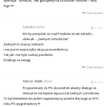
operacje . SKANDAL . Nie głosujemy na oszustów i złodziei – dość
tego !!!!
Odpowiadać
Sabinka
Mówi
% temu
Kto by pomyślał, że rząd Polaków aż tak zdradzi…
obiecali – „żadnych uchodźców”.
Żadnych to znaczy żadnych.
I nie jest to wojna tylko akcja przesiedleńcza.
Tak jak i nie było żadnej pandemii..
Dziękuję za uwagę.
Odpowiadać
Marcin Malik
Mówi
% temu
Przypominam, że PIS doszedł do władzy dlatego że
obiecał że nie będzie wpuszczał żadnych uchodźców.
To był dokładnie ten jeden najważniejszy powód dlaczego w 2015
roku PIS wygrał wybory !!!