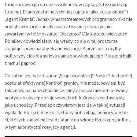
furię zarówno po stronie zwolenników rządu, jak też opozycji
totalnej. Braun został natychmiast opluty jako „ruska onuca” i
„agent Kremla”. Jednak w mainstreamowych programach nikt nie
podjął merytorycznej dyskusji z tezami i propozycjami
zawartymi w tej broszurze. Dlaczego? Dlatego, że większość
Polaków dowiedziałaby się wtedy, co się w tej broszurze
znajduje i przyznałaby Braunowi rację. A przecież to byłby
polityczny cios dla mainstreamu opowiadającego Polakom bajki
z mchu i paproci.
Co zatem jest w broszurze „Stop ukrainizacji Polski”? Jest w niej
postulat efektywnej kontroli granicy. Nie może, bowiem, być
tak, że wojna na wschodzie Ukrainy oznacza niekontrolowany
napływ do naszego kraju wszystkich, którzy przedstawią się
jako uchodźcy. Przecież oczywistym jest, że w takiej sytuacji
wjadą do Polski nie tylko ci, którzy potrzebują pomocy, ale też
ci, których zadaniem jest działanie na szkodę Rzeczypospolitej,
w tym autentyczni rosyjscy agencji.