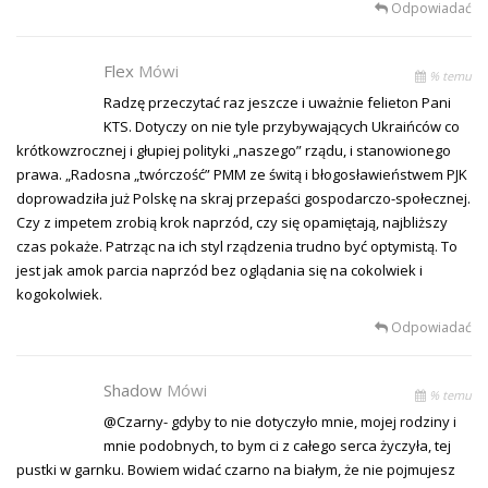
Odpowiadać
Flex
Mówi
% temu
Radzę przeczytać raz jeszcze i uważnie felieton Pani
KTS. Dotyczy on nie tyle przybywających Ukraińców co
krótkowzrocznej i głupiej polityki „naszego” rządu, i stanowionego
prawa. „Radosna „twórczość” PMM ze świtą i błogosławieństwem PJK
doprowadziła już Polskę na skraj przepaści gospodarczo-społecznej.
Czy z impetem zrobią krok naprzód, czy się opamiętają, najbliższy
czas pokaże. Patrząc na ich styl rządzenia trudno być optymistą. To
jest jak amok parcia naprzód bez oglądania się na cokolwiek i
kogokolwiek.
Odpowiadać
Shadow
Mówi
% temu
@Czarny- gdyby to nie dotyczyło mnie, mojej rodziny i
mnie podobnych, to bym ci z całego serca życzyła, tej
pustki w garnku. Bowiem widać czarno na białym, że nie pojmujesz