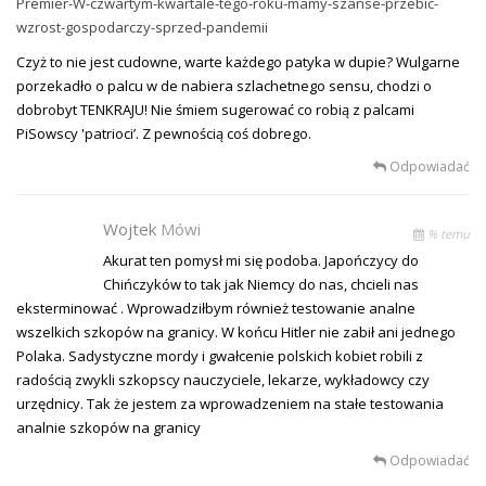
Premier-W-czwartym-kwartale-tego-roku-mamy-szanse-przebic-
wzrost-gospodarczy-sprzed-pandemii
Czyż to nie jest cudowne, warte każdego patyka w dupie? Wulgarne
porzekadło o palcu w de nabiera szlachetnego sensu, chodzi o
dobrobyt TENKRAJU! Nie śmiem sugerować co robią z palcami
PiSowscy 'patrioci’. Z pewnością coś dobrego.
Odpowiadać
Wojtek
Mówi
% temu
Akurat ten pomysł mi się podoba. Japończycy do
Chińczyków to tak jak Niemcy do nas, chcieli nas
eksterminować . Wprowadziłbym również testowanie analne
wszelkich szkopów na granicy. W końcu Hitler nie zabił ani jednego
Polaka. Sadystyczne mordy i gwałcenie polskich kobiet robili z
radością zwykli szkopscy nauczyciele, lekarze, wykładowcy czy
urzędnicy. Tak że jestem za wprowadzeniem na stałe testowania
analnie szkopów na granicy
Odpowiadać