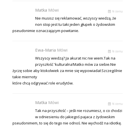
Matka
Mówi
% temu
Nie musisz się reklamować, wszyscy wiedzą, że
non stop jest tu taki jeden głupek o żydowskim
pseudonimie oznaczającym powitanie.
Ewa-Maria
Mówi
% temu
Wszyscy wiedzą?.Ja akurat nic nie wiem.Tak na
przyszłość 'kulturalna’Matko mów za siebie.Nie
życzę sobie aby ktokolwiek za mnie się wypowiadał.Szczególnie
takie miernoty
które chcą odgrywać role erudytów.
Matka
Mówi
% temu
Tak na przyszłość – jeśli nie rozumiesz, o co chodzi
w odniesieniu do jakiegoś pajaca z żydowskim
pseudonimem, to się do tego nie odnoś. Nie wychodź na idiotkę.