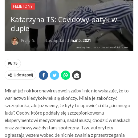
FELIETONY
Katarzyna TS: Covidowy patyk w
dupie
Last updated
mar 5, 2021
Przez %
analny test na koronawirusa/ fot. screen
75
Udostępnij
Minął już rok koronawirusowej szajby i nic nie wskazuje, że to
wariactwo kiedykolwiek się skończy. Miała je zakończyć
szczepionka, ale już wiemy, że były to opowieści dla „ciemnego
ludu”. Osoby, które poddały się szczepionkowemu
eksperymentowi medycznemu, nadal muszą chodzić w maskach
oraz zachowywać dystans społeczny. Tzw. autorytety
ogłaszają wszem wobec, że nic nie zwalnia z przestrzegania