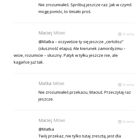
Nie zrozumiałeś. Spróbuj jeszcze raz. Jak w czymś
mogę pomóc, to śmiało proś.
Maciej
Mówi
% temu
@Matka – oczywiście ty się jeszcze „certolisz”
(słuszność etapu). Ale kierunek zamordyzmu –
wicie, rozumicie – słuszny. Patyk w tyłku jeszcze nie, ale
kagańce już tak.
Matka
Mówi
% temu
Nie zrozumiałeś przekazu, Maciuś. Przeczytaj raz
jeszcze.
Maciej
Mówi
% temu
@Matka
Twój przekaz, nie tylko tutaj zresztą, jest dla