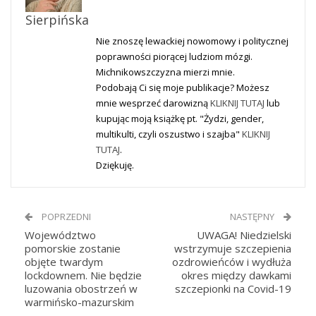
Sierpińska
Nie znoszę lewackiej nowomowy i politycznej
poprawności piorącej ludziom mózgi.
Michnikowszczyzna mierzi mnie.
Podobają Ci się moje publikacje? Możesz
mnie wesprzeć darowizną
KLIKNIJ TUTAJ
lub
kupując moją książkę pt. "Żydzi, gender,
multikulti, czyli oszustwo i szajba"
KLIKNIJ
TUTAJ
.
Dziękuję.
POPRZEDNI
NASTĘPNY
Województwo
UWAGA! Niedzielski
pomorskie zostanie
wstrzymuje szczepienia
objęte twardym
ozdrowieńców i wydłuża
lockdownem. Nie będzie
okres między dawkami
luzowania obostrzeń w
szczepionki na Covid-19
warmińsko-mazurskim