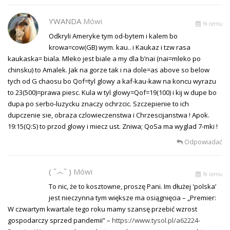
YWANDA
Mówi
% temu
Odkryli Ameryke tym od-bytem i kalem bo
krowa=cow(GB) wym. kau.. i Kaukaz i tzw rasa
kaukaska= biala. Mleko jest biale a my dla b’nai (nai=mleko po
chinsku) to Amalek. Jak na gorze tak i na dole=as above so below
tych od G chaosu bo Qof=tyl glowy a kaf-kau-kaw na koncu wyrazu
to 23(500)=prawa piesc. Kula w tyl glowy=Qof=19(100) i kij w dupe bo
dupa po serbo-luzycku znaczy ochrzcic. Szczepienie to ich
dupczenie sie, obraza czlowieczenstwa i Chrzescijanstwa ! Apok.
19:15(Q:S) to przod glowy i miecz ust. Zniwa; QoSa ma wyglad 7-mki !
Odpowiadać
( ˇ෴ˇ )
Mówi
% temu
To nic, że to kosztowne, proszę Pani. Im dłużej 'polska’
jest nieczynna tym większe ma osiągnięcia – „Premier:
W czwartym kwartale tego roku mamy szansę przebić wzrost
gospodarczy sprzed pandemii” –
https://www.tysol.pl/a62224-