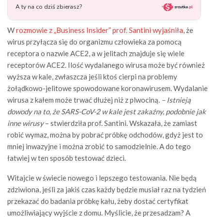
W
rozmowie z „Business Insider” prof. Santini wyjaśniła
, że
wirus przyłącza się do organizmu człowieka za pomocą
receptora o nazwie ACE2, a w jelitach znajduje się wiele
receptorów ACE2. Ilość wydalanego wirusa może być również
wyższa w kale, zwłaszcza jeśli ktoś cierpi na problemy
żołądkowo-jelitowe spowodowane koronawirusem. Wydalanie
wirusa z kałem może trwać dłużej niż z plwociną.
– Istnieją
dowody na to, że SARS-CoV-2 w kale jest zakaźny, podobnie jak
inne wirusy
– stwierdziła prof. Santini. Wskazała, że zamiast
robić wymaz, można by pobrać próbkę odchodów, gdyż jest to
mniej inwazyjne i można zrobić to samodzielnie. A do tego
łatwiej w ten sposób testować dzieci.
Witajcie w świecie nowego i lepszego testowania. Nie będą
zdziwiona, jeśli za jakiś czas każdy będzie musiał raz na tydzień
przekazać do badania próbkę kału, żeby dostać certyfikat
umożliwiający wyjście z domu. Myślicie, że przesadzam? A