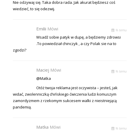
Nie odzywaj się. Taka dobra rada. Jak akurat będziesz coś
wiedzieć, to się odezwij.
Emilii
Mówi
% temu
Wsadź sobie patyk w dupę, a będziemy zdrowsi
.To powiedział chinczyk , a czy Polak sie na to
zgodzi?
Maciej
Mówi
% temu
@Matka
Otóż twoja reklama jest oczywista – jesteś, jak
widać, zwolenniczką chińskiego ćwiczenia ludzi komuszym
zamordyzmem z rzekomym sukcesem walki z nieistniejącą
pandemią.
Matka
Mówi
% temu