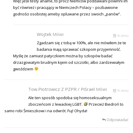
Więc jeśli testy analne, to prócz Niemców poddawani powinni im
być również i pracujący w Niemczech Polacy – pozbawione
godności osobistej ameby opluwane przez swoich „panów”.
Wojtek
Mówi
% temu
Zgadzam się z tobą w 100%, ale nie mówiłem że te
badania mają sprawiać szkopom przyjemność.
Myślę że zamiast patyczkiem można by szkopów badać
drzazgowatym brudnym kijem od szczotki, albo zardzewiałym
gwoździem
Tow.Piotrowicz Z PZPR / PiSrael
Mówi
% temu
Ale ten sposób spodoba się homoseksualnym
zboczeńcom z lewackiej LGBT.
Przecież Biedroń to
samo robi Śmieszkowi i na odwrót. Fuj! Ohyda!
Odpowiadać