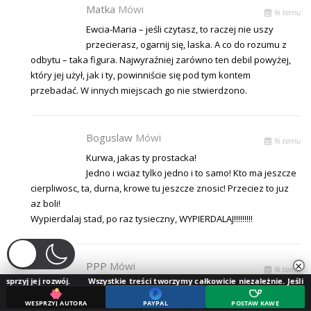
Matka
Mówi
% temu
Ewcia-Maria – jeśli czytasz, to raczej nie uszy
przecierasz, ogarnij się, laska. A co do rozumu z
odbytu – taka figura. Najwyraźniej zarówno ten debil powyżej,
który jej użył, jak i ty, powinniście się pod tym kontem
przebadać. W innych miejscach go nie stwierdzono.
Boguslaw
Mówi
% temu
Kurwa, jakas ty prostacka!
Jedno i wciaz tylko jedno i to samo! Kto ma jeszcze
cierpliwosc, ta, durna, krowe tu jeszcze znosic! Przeciez to juz
az boli!
Wypierdalaj stad, po raz tysieczny, WYPIERDALAJ!!!!!!!!!
×
PPP
Mówi
% temu
zwój.
Wszystkie treści tworzymy całkowicie niezależnie. Jeśli doceniasz nasz
nie rozumiesz że tej wywłoce twoja złość to woda
na młyn? mówiłem – ignorować tą przemądrzałą
WESPRZYJ AUTORA
PAYPAL
POSTAW KAWĘ