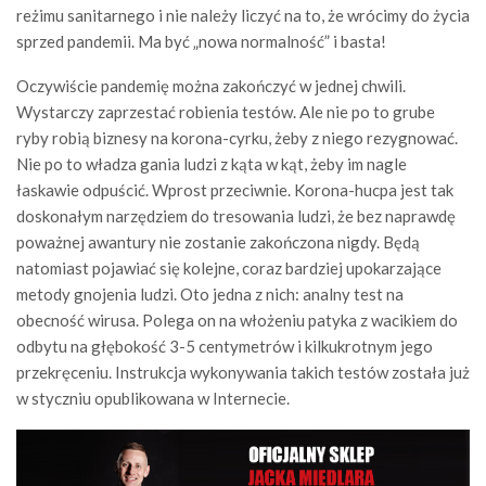
reżimu sanitarnego i nie należy liczyć na to, że wrócimy do życia
sprzed pandemii. Ma być „nowa normalność” i basta!
Oczywiście pandemię można zakończyć w jednej chwili.
Wystarczy zaprzestać robienia testów. Ale nie po to grube
ryby robią biznesy na korona-cyrku, żeby z niego rezygnować.
Nie po to władza gania ludzi z kąta w kąt, żeby im nagle
łaskawie odpuścić. Wprost przeciwnie. Korona-hucpa jest tak
doskonałym narzędziem do tresowania ludzi, że bez naprawdę
poważnej awantury nie zostanie zakończona nigdy. Będą
natomiast pojawiać się kolejne, coraz bardziej upokarzające
metody gnojenia ludzi. Oto jedna z nich: analny test na
obecność wirusa. Polega on na włożeniu patyka z wacikiem do
odbytu na głębokość 3-5 centymetrów i kilkukrotnym jego
przekręceniu. Instrukcja wykonywania takich testów została już
w styczniu opublikowana w Internecie.