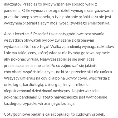
dlaczego? Przecież to byłby wspaniały sposób walki z
pandemią. O ile wymaz z nosogardzieli wymaga zaangażowania
przeszkolonego personelu, o tyle pobranie próbki kału nie jest
wyczynem przerastającym możliwości zwykłego śmiertelnika.
A co z kosztami? Przecież takie cotygodniowe testowanie
wszystkich obywateli byłoby związane z ogromnymi
wydatkami. No i co z tego! Walka z pandemią wymaga nakładów
i nie ma takiej ceny, której władza nie byłaby gotowa zapłacić,
aby pokonać wirusa. Najwyżej zabierze się pieniądze
przeznaczane na inne cele. Po co zajmować się jakimiś
chorobami współistniejącymi, na które przecież nikt nie umiera.
Wszyscy umierają na covid, albo na ukryty covid, więc furda z
onkologią, kardiologią, chirurgią i innymi, nikomu
niepotrzebnymi dziedzinami medycyny. Najpierw trzeba
pokonać pandemię! Dlatego najważniejsze jest wytropienie
każdego przypadku wirusa i jego izolacja.
Cotygodniowe badanie całej populacji to cudowny środek,