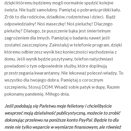
dzięki któremu będziemy mogli normalnie spędzić kolejne
święta. Nie bądź samolubny. Pamiętaj o pobraniu próbki kału.
Zrób to dla rodziców, dziadków, rodzeństwa i dzieci. Bądź
odpowiedzialny! Noś maseczkę! Noś pieluchę! Dlaczego
pieluchę? Dlatego, że puszczenie bąka jest śmiertelnym
zagrożeniem dla innych. Pamiętaj o badaniu nawet jeśli
zostałeś zaszczepiony. Zainstaluj w telefonie program, dzięki
któremu odbierzesz wynik bez konieczności wychodzenia z
domu. Jeśli wynik będzie pozytywny, telefon natychmiast
powiadomi o tym odpowiednie służby, które dopilnują
przestrzegania kwarantanny. Nie lekceważ poleceń władzy. To
wszystko dla twojego dobra. Pamiętaj o corocznym
szczepieniu. Stosuj DDM. Wsadź sobie patyk w dupę. Razem
pokonamy pandemię. Miłego dnia.
Jeśli podobają się Państwu moje felietony i chcielibyście
wesprzeć moją działalność publicystyczną, możecie to zrobić
dokonując przelewu na poniższe konto PayPal. Będzie to dla
mnie nie tylko wsparcie w wymiarze finansowym, ale również