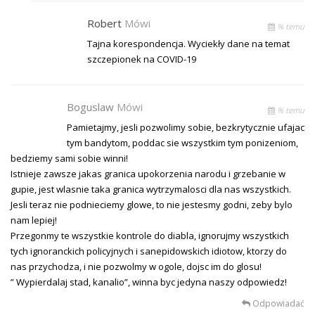
Robert
Mówi
% temu
Tajna korespondencja. Wyciekły dane na temat
szczepionek na COVID-19
Boguslaw
Mówi
% temu
Pamietajmy, jesli pozwolimy sobie, bezkrytycznie ufajac
tym bandytom, poddac sie wszystkim tym ponizeniom,
bedziemy sami sobie winni!
Istnieje zawsze jakas granica upokorzenia narodu i grzebanie w
gupie, jest wlasnie taka granica wytrzymalosci dla nas wszystkich.
Jesli teraz nie podnieciemy glowe, to nie jestesmy godni, zeby bylo
nam lepiej!
Przegonmy te wszystkie kontrole do diabla, ignorujmy wszystkich
tych ignoranckich policyjnych i sanepidowskich idiotow, ktorzy do
nas przychodza, i nie pozwolmy w ogole, dojsc im do glosu!
” Wypierdalaj stad, kanalio”, winna byc jedyna naszy odpowiedz!
Odpowiadać