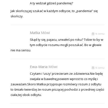
A ty widział gdzieś pandemię?
Jak skończą jej szukać w każdym odbycie, to „pandemia” się
skończy.
Matka
Mówi
% temu
Skąd ty się, pajacu, urwałeś po roku? Tobie to by w
tym odbycie rozumu mogli poszukać. Bo w głowie
nie ma sensu.
Ewa-Maria
Mówi
% temu
Czytam i 'uszy’ przecieram ze zdziwienia.Nie będę
owijała w bawełnę,powiem wprost to co myślę i
zauważam.Skoro Matka przypisuje rozmówcy rozum z odbytu
to śmiało twierdzę że rozum piszącej pochodzi z przedniej części
ciała,tej obok odbytu.