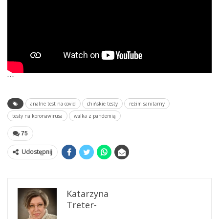
```
analne test na covid
chińskie testy
reżim sanitarny
testy na koronawirusa
walka z pandemią
75
Udostępnij
Katarzyna
Treter-