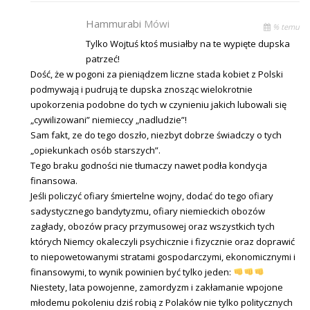
Hammurabi
Mówi
% temu
Tylko Wojtuś ktoś musiałby na te wypięte dupska
patrzeć!
Dość, że w pogoni za pieniądzem liczne stada kobiet z Polski
podmywają i pudrują te dupska znosząc wielokrotnie
upokorzenia podobne do tych w czynieniu jakich lubowali się
„cywilizowani” niemieccy „nadludzie”!
Sam fakt, ze do tego doszło, niezbyt dobrze świadczy o tych
„opiekunkach osób starszych”.
Tego braku godności nie tłumaczy nawet podła kondycja
finansowa.
Jeśli policzyć ofiary śmiertelne wojny, dodać do tego ofiary
sadystycznego bandytyzmu, ofiary niemieckich obozów
zagłady, obozów pracy przymusowej oraz wszystkich tych
których Niemcy okaleczyli psychicznie i fizycznie oraz doprawić
to niepowetowanymi stratami gospodarczymi, ekonomicznymi i
finansowymi, to wynik powinien być tylko jeden:
Niestety, lata powojenne, zamordyzm i zakłamanie wpojone
młodemu pokoleniu dziś robią z Polaków nie tylko politycznych