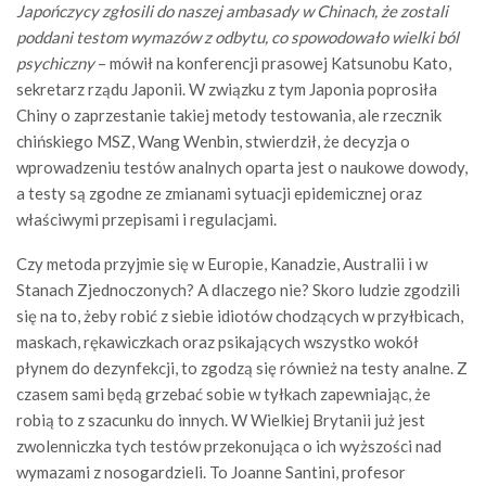
Japończycy zgłosili do naszej ambasady w Chinach, że zostali
poddani testom wymazów z odbytu, co spowodowało wielki ból
psychiczny
– mówił na konferencji prasowej Katsunobu Kato,
sekretarz rządu Japonii. W związku z tym Japonia poprosiła
Chiny o zaprzestanie takiej metody testowania, ale rzecznik
chińskiego MSZ, Wang Wenbin, stwierdził, że decyzja o
wprowadzeniu testów analnych oparta jest o naukowe dowody,
a testy są zgodne ze zmianami sytuacji epidemicznej oraz
właściwymi przepisami i regulacjami.
Czy metoda przyjmie się w Europie, Kanadzie, Australii i w
Stanach Zjednoczonych? A dlaczego nie? Skoro ludzie zgodzili
się na to, żeby robić z siebie idiotów chodzących w przyłbicach,
maskach, rękawiczkach oraz psikających wszystko wokół
płynem do dezynfekcji, to zgodzą się również na testy analne. Z
czasem sami będą grzebać sobie w tyłkach zapewniając, że
robią to z szacunku do innych. W Wielkiej Brytanii już jest
zwolenniczka tych testów przekonująca o ich wyższości nad
wymazami z nosogardzieli. To Joanne Santini, profesor