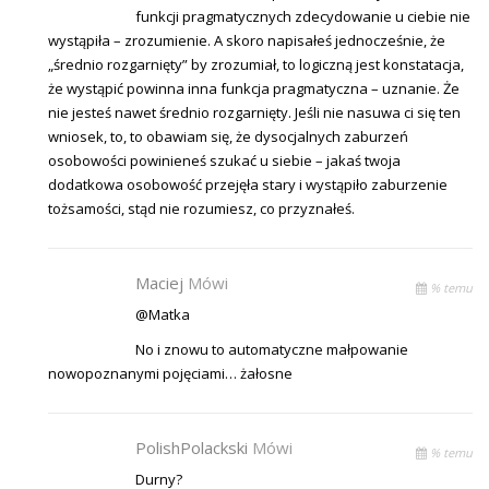
funkcji pragmatycznych zdecydowanie u ciebie nie
wystąpiła – zrozumienie. A skoro napisałeś jednocześnie, że
„średnio rozgarnięty” by zrozumiał, to logiczną jest konstatacja,
że wystąpić powinna inna funkcja pragmatyczna – uznanie. Że
nie jesteś nawet średnio rozgarnięty. Jeśli nie nasuwa ci się ten
wniosek, to, to obawiam się, że dysocjalnych zaburzeń
osobowości powinieneś szukać u siebie – jakaś twoja
dodatkowa osobowość przejęła stary i wystąpiło zaburzenie
tożsamości, stąd nie rozumiesz, co przyznałeś.
Maciej
Mówi
% temu
@Matka
No i znowu to automatyczne małpowanie
nowopoznanymi pojęciami… żałosne
PolishPolackski
Mówi
% temu
Durny?