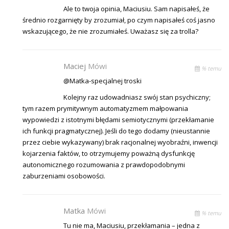
Ale to twoja opinia, Maciusiu. Sam napisałeś, że
średnio rozgarnięty by zrozumiał, po czym napisałeś coś jasno
wskazującego, że nie zrozumiałeś. Uważasz się za trolla?
Maciej
Mówi
% temu
@Matka-specjalnej troski
Kolejny raz udowadniasz swój stan psychiczny;
tym razem prymitywnym automatyzmem małpowania
wypowiedzi z istotnymi błędami semiotycznymi (przekłamanie
ich funkcji pragmatycznej). Jeśli do tego dodamy (nieustannie
przez ciebie wykazywany) brak racjonalnej wyobraźni, inwencji
kojarzenia faktów, to otrzymujemy poważną dysfunkcję
autonomicznego rozumowania z prawdopodobnymi
zaburzeniami osobowości.
Matka
Mówi
% temu
Tu nie ma, Maciusiu, przekłamania – jedna z