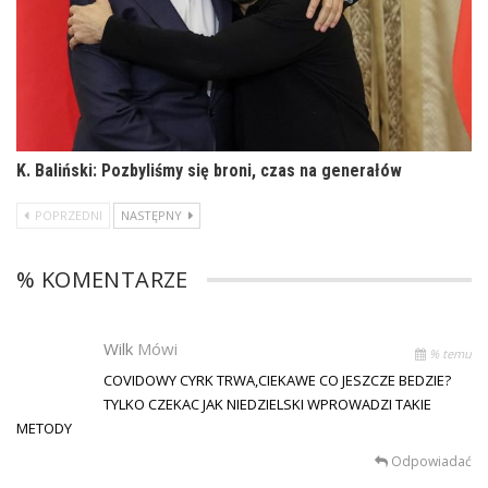
K. Baliński: Pozbyliśmy się broni, czas na generałów
POPRZEDNI
NASTĘPNY
% KOMENTARZE
Wilk
Mówi
% temu
COVIDOWY CYRK TRWA,CIEKAWE CO JESZCZE BEDZIE?
TYLKO CZEKAC JAK NIEDZIELSKI WPROWADZI TAKIE
METODY
Odpowiadać