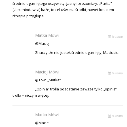
średnio ogarniętego oczywisty, jasny i zrozumiały. „Partia”
(zleceniodawca) każe, to cel uświęca środki, nawet kosztem
rżnięcia przygłupa.
Matka
Mówi
% temu
@Maciej
Znaczy, że nie jesteś średnio ogarnięty, Maciusiu.
Maciej
Mówi
% temu
@Tow. „Matka”
„Opinia” trolla pozostanie zawsze tylko „opinią”
trolla – niczym więcej.
Matka
Mówi
% temu
@Maciej