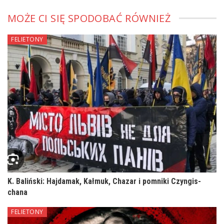
MOŻE CI SIĘ SPODOBAĆ RÓWNIEŻ
FELIETONY
K. Baliński: Hajdamak, Kałmuk, Chazar i pomniki Czyngis-
chana
FELIETONY