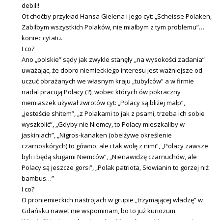
debili!
Ot choćby przykład Hansa Gielena i jego cyt: „Scheisse Polaken,
Zabiłbym wszystkich Polaków, nie miałbym z tym problemu”…
koniec cytatu.
I co?
Ano „polskie” sądy jak zwykle stanęły „na wysokości zadania”
uważając, że dobro niemieckiego interesu jest ważniejsze od
uczuć obrażanych we własnym kraju „tubylców” a w firmie
nadal pracują Polacy (?), wobec których ów pokraczny
niemiaszek używał zwrotów cyt: „Polacy są bliżej małp”,
„jesteście shitem”, „z Polakami to jak z psami, trzeba ich sobie
wyszkolić”, „Gdyby nie Niemcy, to Polacy mieszkaliby w
jaskiniach”, „Nigros-kanaken (obelżywe określenie
czarnoskórych) to gówno, ale i tak wolę z nimi”, „Polacy zawsze
byli i będą sługami Niemców”, „Nienawidzę czarnuchów, ale
Polacy są jeszcze gorsi”, „Polak patriota, Słowianin to gorzej niż
bambus…”
I co?
O proniemieckich nastrojach w grupie „trzymającej władzę” w
Gdańsku nawet nie wspominam, bo to już kuriozum.