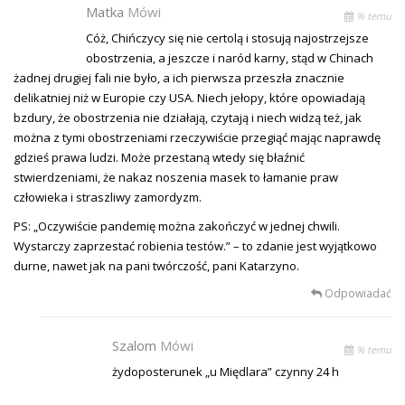
Matka
Mówi
% temu
Cóż, Chińczycy się nie certolą i stosują najostrzejsze
obostrzenia, a jeszcze i naród karny, stąd w Chinach
żadnej drugiej fali nie było, a ich pierwsza przeszła znacznie
delikatniej niż w Europie czy USA. Niech jełopy, które opowiadają
bzdury, że obostrzenia nie działają, czytają i niech widzą też, jak
można z tymi obostrzeniami rzeczywiście przegiąć mając naprawdę
gdzieś prawa ludzi. Może przestaną wtedy się błaźnić
stwierdzeniami, że nakaz noszenia masek to łamanie praw
człowieka i straszliwy zamordyzm.
PS: „Oczywiście pandemię można zakończyć w jednej chwili.
Wystarczy zaprzestać robienia testów.” – to zdanie jest wyjątkowo
durne, nawet jak na pani twórczość, pani Katarzyno.
Odpowiadać
Szalom
Mówi
% temu
żydoposterunek „u Międlara” czynny 24 h