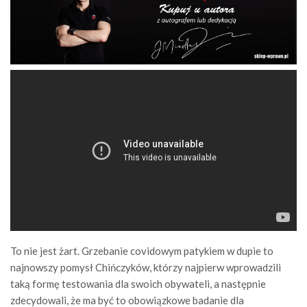
To nie jest żart. Grzebanie covidowym patykiem w dupie to
najnowszy pomysł Chińczyków, którzy najpierw wprowadzili
taką formę testowania dla swoich obywateli, a następnie
zdecydowali, że ma być to obowiązkowe badanie dla