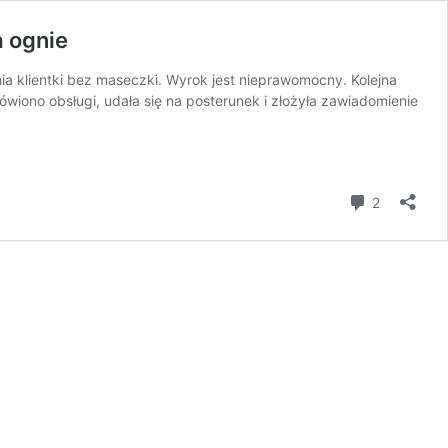
 ognie
 klientki bez maseczki. Wyrok jest nieprawomocny. Kolejna
mówiono obsługi, udała się na posterunek i złożyła zawiadomienie
wny
owę
komentar
2
gi
a
zki.
edawcy
i