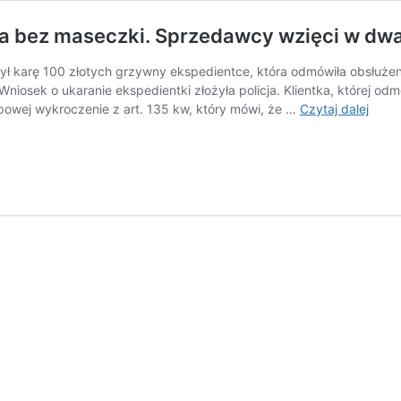
ta bez maseczki. Sprzedawcy wzięci w dwa
 karę 100 złotych grzywny ekspedientce, która odmówiła obsłużenia
niosek o ukaranie ekspedientki złożyła policja. Klientka, której od
Kara
epowej wykroczenie z art. 135 kw, który mówi, że …
Czytaj dalej
grzy
za
odm
obsłu
klient
bez
masec
Sprz
wzięc
w
dwa
ognie