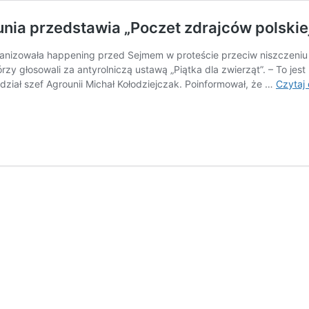
ia przedstawia „Poczet zdrajców polskie
anizowała happening przed Sejmem w proteście przeciw niszczeniu p
zy głosowali za antyrolniczą ustawą „Piątka dla zwierząt”. – To jest
dział szef Agrounii Michał Kołodziejczak. Poinformował, że …
Czytaj 