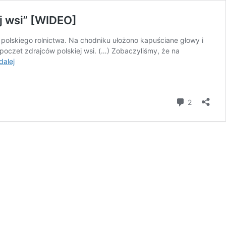
j wsi” [WIDEO]
olskiego rolnictwa. Na chodniku ułożono kapuściane głowy i
 poczet zdrajców polskiej wsi. (…) Zobaczyliśmy, że na
Kapuściane
dalej
głowy
przed
Sejmem.
komentar
2
Agrounia
przedstawia
„Poczet
zdrajców
polskiej
wsi”
[WIDEO]