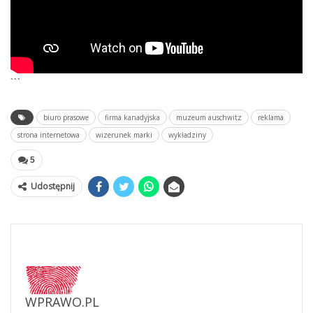
```
biuro prasowe
firma kanadyjska
muzeum auschwitz
reklama
strona internetowa
wizerunek marki
wykładziny
5
Udostępnij
WPRAWO.PL