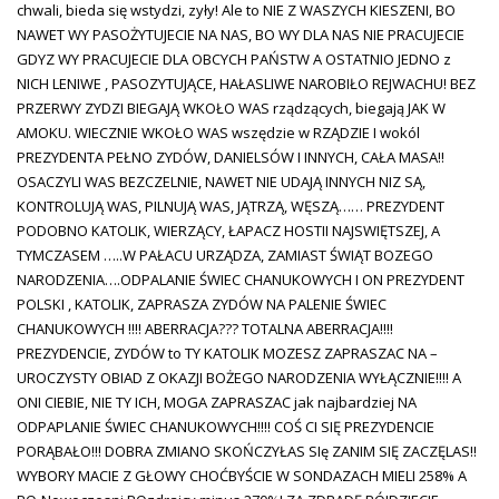
chwali, bieda się wstydzi, zyły! Ale to NIE Z WASZYCH KIESZENI, BO
NAWET WY PASOŻYTUJECIE NA NAS, BO WY DLA NAS NIE PRACUJECIE
GDYZ WY PRACUJECIE DLA OBCYCH PAŃSTW A OSTATNIO JEDNO z
NICH LENIWE , PASOZYTUJĄCE, HAŁASLIWE NAROBIŁO REJWACHU! BEZ
PRZERWY ZYDZI BIEGAJĄ WKOŁO WAS rządzących, biegają JAK W
AMOKU. WIECZNIE WKOŁO WAS wszędzie w RZĄDZIE I wokól
PREZYDENTA PEŁNO ZYDÓW, DANIELSÓW I INNYCH, CAŁA MASA!!
OSACZYLI WAS BEZCZELNIE, NAWET NIE UDAJĄ INNYCH NIZ SĄ,
KONTROLUJĄ WAS, PILNUJĄ WAS, JĄTRZĄ, WĘSZĄ…… PREZYDENT
PODOBNO KATOLIK, WIERZĄCY, ŁAPACZ HOSTII NAJSWIĘTSZEJ, A
TYMCZASEM …..W PAŁACU URZĄDZA, ZAMIAST ŚWIĄT BOZEGO
NARODZENIA….ODPALANIE ŚWIEC CHANUKOWYCH I ON PREZYDENT
POLSKI , KATOLIK, ZAPRASZA ZYDÓW NA PALENIE ŚWIEC
CHANUKOWYCH !!!! ABERRACJA??? TOTALNA ABERRACJA!!!!
PREZYDENCIE, ZYDÓW to TY KATOLIK MOZESZ ZAPRASZAC NA –
UROCZYSTY OBIAD Z OKAZJI BOŻEGO NARODZENIA WYŁĄCZNIE!!!! A
ONI CIEBIE, NIE TY ICH, MOGA ZAPRASZAC jak najbardziej NA
ODPAPLANIE ŚWIEC CHANUKOWYCH!!!! COŚ CI SIĘ PREZYDENCIE
PORĄBAŁO!!! DOBRA ZMIANO SKOŃCZYŁAS SIę ZANIM SIĘ ZACZĘLAS!!
WYBORY MACIE Z GŁOWY CHOĆBYŚCIE W SONDAZACH MIELI 258% A