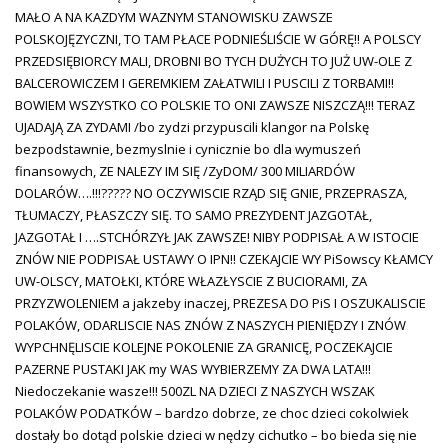
MAŁO A NA KAZDYM WAZNYM STANOWISKU ZAWSZE
POLSKOJĘZYCZNI, TO TAM PŁACE PODNIEŚLIŚCIE W GÓRĘ!! A POLSCY
PRZEDSIĘBIORCY MALI, DROBNI BO TYCH DUŻYCH TO JUŻ UW-OLE Z
BALCEROWICZEM I GEREMKIEM ZAŁATWILI I PUSCILI Z TORBAMI!!
BOWIEM WSZYSTKO CO POLSKIE TO ONI ZAWSZE NISZCZĄ!!! TERAZ
UJADAJĄ ZA ZYDAMI /bo zydzi przypuscili klangor na Polskę
bezpodstawnie, bezmyslnie i cynicznie bo dla wymuszeń
finansowych, ZE NALEZY IM SIĘ /ZyDOM/ 300 MILIARDÓW
DOLARÓW….!!!????? NO OCZYWISCIE RZĄD SIĘ GNIE, PRZEPRASZA,
TŁUMACZY, PŁASZCZY SIĘ. TO SAMO PREZYDENT JAZGOTAŁ,
JAZGOTAŁ I ….STCHÓRZYŁ JAK ZAWSZE! NIBY PODPISAŁ A W ISTOCIE
ZNÓW NIE PODPISAŁ USTAWY O IPN!! CZEKAJCIE WY PiSowscy KŁAMCY
UW-OLSCY, MATOŁKI, KTÓRE WŁAZŁYSCIE Z BUCIORAMI, ZA
PRZYZWOLENIEM a jakzeby inaczej, PREZESA DO PiS I OSZUKALISCIE
POLAKÓW, ODARLISCIE NAS ZNÓW Z NASZYCH PIENIĘDZY I ZNÓW
WYPCHNĘLISCIE KOLEJNE POKOLENIE ZA GRANICĘ, POCZEKAJCIE
PAZERNE PUSTAKI JAK my WAS WYBIERZEMY ZA DWA LATA!!!
Niedoczekanie wasze!!! 500ZL NA DZIECI Z NASZYCH WSZAK
POLAKÓW PODATKÓW – bardzo dobrze, ze choc dzieci cokolwiek
dostały bo dotąd polskie dzieci w nędzy cichutko – bo bieda się nie