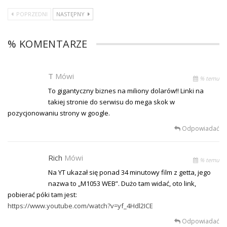
POPRZEDNI
NASTĘPNY
% KOMENTARZE
T
Mówi
% temu
To gigantyczny biznes na miliony dolarów!! Linki na
takiej stronie do serwisu do mega skok w
pozycjonowaniu strony w google.
Odpowiadać
Rich
Mówi
% temu
Na YT ukazał się ponad 34 minutowy film z getta, jego
nazwa to „M1053 WEB”. Dużo tam widać, oto link,
pobierać póki tam jest:
https://www.youtube.com/watch?v=yf_4Hdl2ICE
Odpowiadać