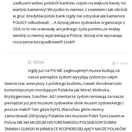
zadłuzeni wobec polskich banków, często na większe kwoty niz
wartośc kamienicy! Wszystko to niemeic z sowietem i tak obrócili
w gruz. Kredytów polski bank nigdy nie odzyskał ale kamienice
POLACY odbudowali ….A dzisiaj jakies zydowskie organizacje z
USA co to nie uratowały ani jednego zyda pomimo,ze miałay
wiedzę co niemcy wyprawiają w Polsce, dzisiaj one wysuwają
roszczenia bezspadkowe!!!! szok!!!
D.
Mówi
% temu
nigdy juz na PiS NIE zagłosujemy!! muzea budują za
nasze pieniądze zydom! wysyłają zydom po całym
świecie tzw. emerytury z polskiego budżetu, nawet zbrodniarzoim
komunistycznym mordującym Polaków jak Morel, Wolinska,
Brystygierowa, Szechter, itd.! cmentarze zydom renowują za nasze
pieniądze! juz jest muzeum zydowskie obok muzem zydowskiego i
jeszcze mało!!! Tam gdzie był KL Warschau gdzie niemcy
zamordowali 200 tysięcy Polaków stoi muzeum Polin! Tymczasem w
Polsce NIE MA MUZEUM HISTORII NARODU POLSKIEGO!!! DOBRA
ZMIANA I GLINSKI W JARMUŁCE ROZPIERDZIELAJĄCY NASZE POLAKÓW