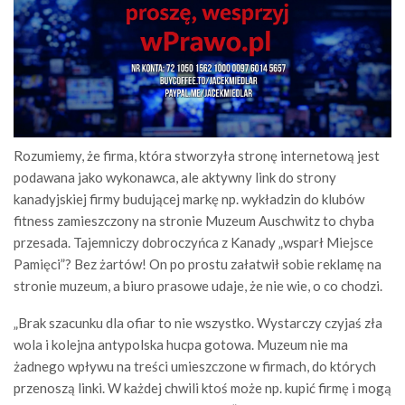
Rozumiemy, że firma, która stworzyła stronę internetową jest
podawana jako wykonawca, ale aktywny link do strony
kanadyjskiej firmy budującej markę np. wykładzin do klubów
fitness zamieszczony na stronie Muzeum Auschwitz to chyba
przesada. Tajemniczy dobroczyńca z Kanady „wsparł Miejsce
Pamięci”? Bez żartów! On po prostu załatwił sobie reklamę na
stronie muzeum, a biuro prasowe udaje, że nie wie, o co chodzi.
„Brak szacunku dla ofiar to nie wszystko. Wystarczy czyjaś zła
wola i kolejna antypolska hucpa gotowa. Muzeum nie ma
żadnego wpływu na treści umieszczone w firmach, do których
przenoszą linki. W każdej chwili ktoś może np. kupić firmę i mogą