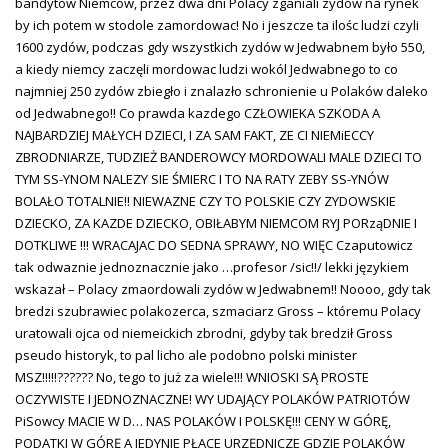
bandytów Niemców, przez dwa dni Polacy zganiali zydów na rynek
by ich potem w stodole zamordowac! No i jeszcze ta ilośc ludzi czyli
1600 zydów, podczas gdy wszystkich zydów w Jedwabnem było 550,
a kiedy niemcy zaczęli mordowac ludzi wokól Jedwabnego to co
najmniej 250 zydów zbiegło i znalazło schronienie u Polaków daleko
od Jedwabnego!! Co prawda kazdego CZŁOWIEKA SZKODA A
NAJBARDZIEJ MAŁYCH DZIECI, I ZA SAM FAKT, ZE CI NIEMiECCY
ZBRODNIARZE, TUDZIEŻ BANDEROWCY MORDOWALI MALE DZIECI TO
TYM SS-YNOM NALEZY SIE ŚMIERC I TO NA RATY ZEBY SS-YNÓW
BOLAŁO TOTALNIE!! NIEWAZNE CZY TO POLSKIE CZY ZYDOWSKIE
DZIECKO, ZA KAZDE DZIECKO, OBIŁABYM NIEMCOM RYJ PORząDNIE I
DOTKLIWE !!! WRACAJAC DO SEDNA SPRAWY, NO WIĘC Czaputowicz
tak odwaznie jednoznacznie jako …profesor /sic!!/ lekki językiem
wskazał – Polacy zmaordowali zydów w Jedwabnem!! Noooo, gdy tak
bredzi szubrawiec polakozerca, szmaciarz Gross – któremu Polacy
uratowali ojca od niemeickich zbrodni, gdyby tak bredził Gross
pseudo historyk, to pal licho ale podobno polski minister
MSZ!!!!!?????? No, tego to już za wiele!!! WNIOSKI SĄ PROSTE
OCZYWISTE I JEDNOZNACZNE! WY UDAJĄCY POLAKÓW PATRIOTÓW
PiSowcy MACIE W D… NAS POLAKÓW I POLSKĘ!!! CENY W GÓRĘ,
PODATKI W GÓRĘ A JEDYNIE PŁACE URZĘDNICZE GDZIE POLAKÓW