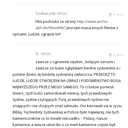
Szukaczek
Mówi
% temu
Film pochodzi ze strony
http://www.archiv-
akh.de/filme#967
jest tam masa innych filmów z
opisami. Ludzie, zgrajcie to!!
D.
Mówi
% temu
zawsze z ogromnie cięzkim , bolącym sercem i
zawsze ze łzami oglądałam biedne zydowskie a i
polskie dzieci, tę biedotę zydowską zwłaszcza. PRZECIEŻ TO
LUDZIE, LUDZIE STWORZENI NA OBRAZ I PODOBIENSTWO BOGA
NAJWYŻSZEGO PRZEZ NIEGO SAMEGO. To ci ludzie poniesli
śmierc , tych ludzi zamordowali niemcy, tych prawdziwych
żydów, zydów czytających Torę, prawdziwych żydow nie
znających i nie chcących znać talmudu. Oni kierowali się w zyciu
Biblią. Tej biedoty zydowskiej w Polsce było najwięcej, nie tych
kamieniczników co to mowili nierzadko – Polacy, nasze
kamienice a wasze ulice! Bo ci co mieli kamienice często byli