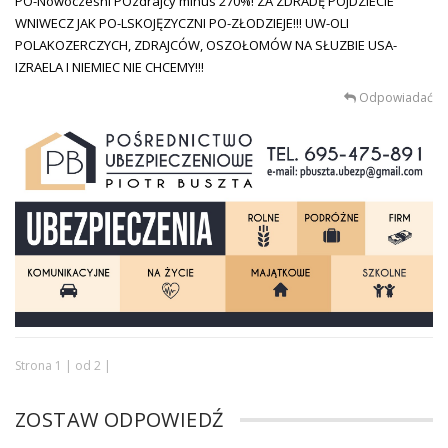
PO-Nowoczesni POzdrajcy minus 270%! ZA ZDRADĘ PÓJDZIECIE
WNIWECZ JAK PO-LSKOJĘZYCZNI PO-ZŁODZIEJE!!! UW-OLI
POLAKOZERCZYCH, ZDRAJCÓW, OSZOŁOMÓW NA SŁUZBIE USA-
IZRAELA I NIEMIEC NIE CHCEMY!!!
Odpowiadać
Strona 1 | od 2 |
ZOSTAW ODPOWIEDŹ