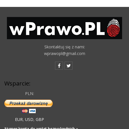
Skontaktuj się z nami:
wprawopl@gmail.com
Wsparcie:
PLN:
EUR
,
USD
,
GBP
Numer konta do wpłat bezpośrednich »