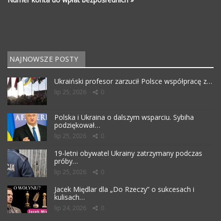
NAJNOWSZE POSTY
Ukraiński profesor zarzucił Polsce współpracę z…
lip 25, 2026
0
Polska i Ukraina o dalszym wsparciu. Sybiha
podziękował…
lip 25, 2026
0
19-letni obywatel Ukrainy zatrzymany podczas
próby…
lip 25, 2026
0
Jacek Międlar dla „Do Rzeczy” o sukcesach i
kulisach…
lip 24, 2026
0