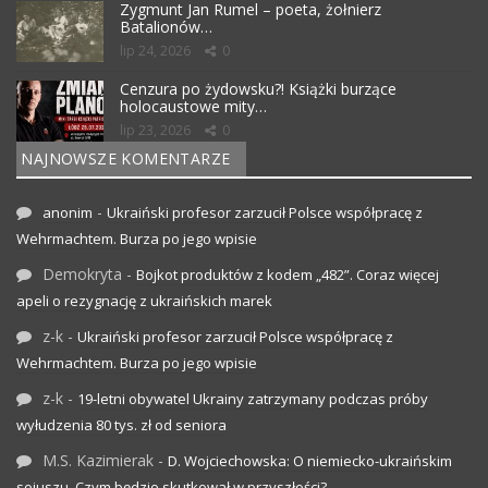
Zygmunt Jan Rumel – poeta, żołnierz
Batalionów…
lip 24, 2026
0
Cenzura po żydowsku?! Książki burzące
holocaustowe mity…
lip 23, 2026
0
NAJNOWSZE KOMENTARZE
-
anonim
Ukraiński profesor zarzucił Polsce współpracę z
Wehrmachtem. Burza po jego wpisie
Demokryta
-
Bojkot produktów z kodem „482”. Coraz więcej
apeli o rezygnację z ukraińskich marek
z-k
-
Ukraiński profesor zarzucił Polsce współpracę z
Wehrmachtem. Burza po jego wpisie
z-k
-
19-letni obywatel Ukrainy zatrzymany podczas próby
wyłudzenia 80 tys. zł od seniora
M.S. Kazimierak
-
D. Wojciechowska: O niemiecko-ukraińskim
sojuszu. Czym będzie skutkował w przyszłości?