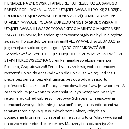
PIENIADZE NA ZYDOWSKIE FANABERIE!!! A PREZES JUZ ZA SAMEGO
PAPIEŻA ROBI I WOŁA …UFAJCIE, UFAJCIE!!! WYWALILI POLKĘ Z URZĘDU
PREMIERA! UFAJCIE! WYWALILI POLAKA Z URZĘDU MINISTRA MON!!
UFAJCIE?!! WYWALILI POLAKA Z URZĘDU MINISTRA ŚRODOWISKA !!!!
UFAJCIE!!! WYWALILI WASZCZYKOWSKIEGO MARNEGO MINISTRA SPR.
ZAGR CO PRAWDA, bo zaden geremkowiec nigdy nie był i nie będzie
słuzącym Polsce dobrze, ministrem!!! ALE WYWALILI go ZEBY DAC na
jego miejsce stokroć gorszego – JĄDRO GEREMKOWCÓW!!!
Geremkowców CZYLI TO CO JEST NAJPODLEJSZE W MSZ! DALI WIĘC ZE
STAJNI PIEKŁOWSZCZYKA GEremka niejakiego eksperyment-a
Prezesa, Czaputowicza!! Ten od razu zrzekł się wobec niemców
roszczeń Polski do odszkodowan dla Polski, za wojnę!!! od razu
plecie bez sensu i bez ekshumacji, bez dowodów z raportu
profesora Koli ….ze oto Polacy zamordowali zydów w Jedwabnem!!! A
co tam robił w Jedwabnem SSmanski SS-syn Schapper!! W całym
regionie wokól Jedwabnego mordował Schapper z miejscowymi
niemcami zwanymi lokalnie „mazurami” onegdaj osiedlencami na
tamtym terenie tylko q..a w Jedwabnem Polacy, których za
posiadanie broni niemcy zabijali z miejsca, no to ci Polacy wyciągnęli
na oczach niemeickich morderców Mauzery i na oczach tyczże