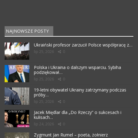
NAJNOWSZE POSTY
Ukraiński profesor zarzucił Polsce współpracę z…
lip 25, 2026
0
Polska i Ukraina o dalszym wsparciu. Sybiha
podziękował…
lip 25, 2026
0
19-letni obywatel Ukrainy zatrzymany podczas
próby…
lip 25, 2026
0
Jacek Międlar dla „Do Rzeczy” o sukcesach i
kulisach…
lip 24, 2026
0
Zygmunt Jan Rumel – poeta, żołnierz