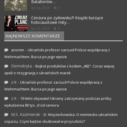
Batalionów…
lip 24, 2026
0
Cenzura po żydowsku?! Książki burzące
holocaustowe mity…
lip 23, 2026
0
NAJNOWSZE KOMENTARZE
-
anonim
Ukraiński profesor zarzucił Polsce współpracę z
Wehrmachtem. Burza po jego wpisie
Demokryta
-
Bojkot produktów z kodem „482”. Coraz więcej
apeli o rezygnację z ukraińskich marek
z-k
-
Ukraiński profesor zarzucił Polsce współpracę z
Wehrmachtem. Burza po jego wpisie
z-k
-
19-letni obywatel Ukrainy zatrzymany podczas próby
wyłudzenia 80 tys. zł od seniora
M.S. Kazimierak
-
D. Wojciechowska: O niemiecko-ukraińskim
sojuszu. Czym będzie skutkował w przyszłości?