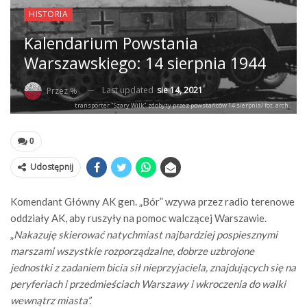
HISTORIA
Kalendarium Powstania
Warszawskiego: 14 sierpnia 1944
Last updated
sie 14, 2021
Przez %
transporter "Szary Wilk" zdobyty przez powstańców 14 sierpnia/ fot. arch.
0
Udostępnij
Komendant Główny AK gen. „Bór” wzywa przez radio terenowe
oddziały AK, aby ruszyły na pomoc walczącej Warszawie.
„
Nakazuję skierować natychmiast najbardziej pospiesznymi
marszami wszystkie rozporządzalne, dobrze uzbrojone
jednostki z zadaniem bicia sił nieprzyjaciela, znajdujących się na
peryferiach i przedmieściach Warszawy i wkroczenia do walki
wewnątrz miasta”.