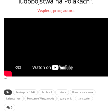
ludobójstwa na Polakach”.
Wspieraj pracę autora
```
14 sierpnia 1944
chrobry II
historia
II wojna światowa
kalendarium
Powstanie Warszawskie
szary wilk
transporter
0