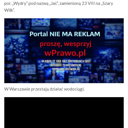
por. „Wydry” pod nazwą „Jaś”, zamienioną 23 VIII na „Szary
Wilk”.
W Warszawie przestają działać wodociągi.