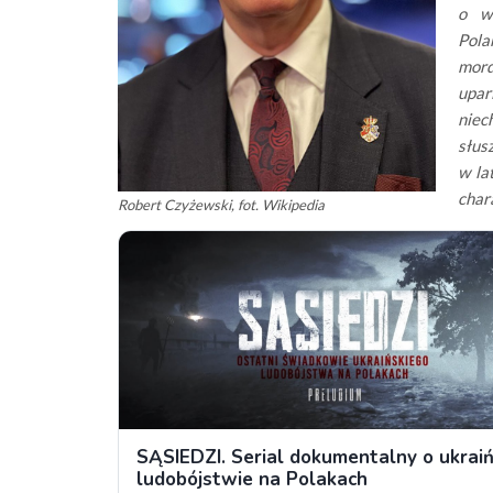
o wo
Pola
mord
upar
niech
słus
w la
char
Robert Czyżewski, fot. Wikipedia