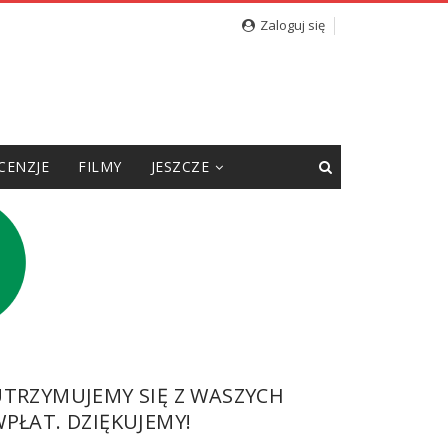
cję”
Zaloguj się
CENZJE
FILMY
JESZCZE
UTRZYMUJEMY SIĘ Z WASZYCH
PŁAT. DZIĘKUJEMY!