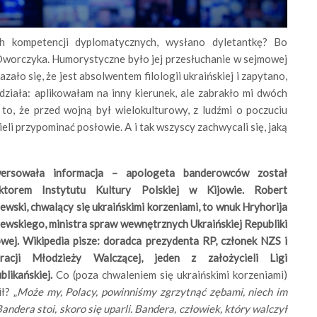
h kompetencji dyplomatycznych, wysłano dyletantkę? Bo
Dworczyka. Humorystyczne było jej przesłuchanie w sejmowej
zało się, że jest absolwentem filologii ukraińskiej i zapytano,
działa: aplikowałam na inny kierunek, ale zabrakło mi dwóch
to, że przed wojną był wielokulturowy, z ludźmi o poczuciu
li przypominać posłowie. A i tak wszyscy zachwycali się, jaką
wersowała informacja – apologeta banderowców został
ktorem Instytutu Kultury Polskiej w Kijowie. Robert
ewski, chwalący się ukraińskimi korzeniami, to wnuk Hryhorija
ewskiego, ministra spraw wewnętrznych Ukraińskiej Republiki
wej. Wikipedia pisze: doradca prezydenta RP, członek NZS i
racji Młodzieży Walczącej, jeden z założycieli Ligi
blikańskiej.
Co (poza chwaleniem się ukraińskimi korzeniami)
ł? „
Może my, Polacy, powinniśmy zgrzytnąć zębami, niech im
Bandera stoi, skoro się uparli. Bandera, człowiek, który walczył