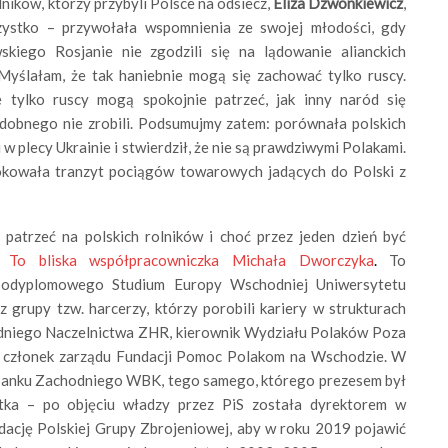
ników, którzy przybyli Polsce na odsiecz,
Eliza Dzwonkiewicz
,
ystko – przywołała wspomnienia ze swojej młodości, gdy
kiego Rosjanie nie zgodzili się na lądowanie alianckich
ślałam, że tak haniebnie mogą się zachować tylko ruscy.
 tylko ruscy mogą spokojnie patrzeć, jak inny naród się
dobnego nie zrobili. Podsumujmy zatem: porównała polskich
 plecy Ukrainie i stwierdził, że nie są prawdziwymi Polakami.
okowała tranzyt pociągów towarowych jadących do Polski z
 patrzeć na polskich rolników i choć przez jeden dzień być
o?
To bliska współpracowniczka Michała Dworczyka
.
To
) podyplomowego Studium Europy Wschodniej Uniwersytetu
z grupy tzw. harcerzy, którzy porobili kariery w strukturach
niego Naczelnictwa ZHR, kierownik Wydziału Polaków Poza
m członek zarządu Fundacji Pomoc Polakom na Wschodzie. W
i Banku Zachodniego WBK, tego samego, którego prezesem był
tka – po objęciu władzy przez PiS została dyrektorem w
cję Polskiej Grupy Zbrojeniowej, aby w roku 2019 pojawić