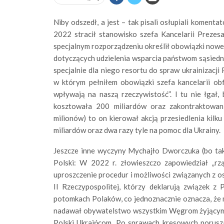
Niby odszedł, a jest – tak pisali osłupiali komenta
2022 stracił stanowisko szefa Kancelarii Prezes
specjalnym rozporządzeniu określił obowiązki noweg
dotyczących udzielenia wsparcia państwom sąsiedni
specjalnie dla niego resortu do spraw ukrainizacji P
w którym pełniłem obowiązki szefa kancelarii ob
wpływają na naszą rzeczywistość”. I tu nie łgał,
kosztowała 200 miliardów oraz zakontraktowani
milionów) to on kierował akcją przesiedlenia kilk
miliardów oraz dwa razy tyle na pomoc dla Ukrainy.
Jeszcze inne wyczyny Mychajło Dworczuka (bo tak s
Polski: W 2022 r. złowieszczo zapowiedział „rz
uproszczenie procedur i możliwości związanych z o
II Rzeczypospolitej, którzy deklarują związek z
potomkach Polaków, co jednoznacznie oznacza, że m
nadawał obywatelstwo wszystkim Węgrom żyjącym 
Polski Ukraińcom. Po sprawach kresowych porusz