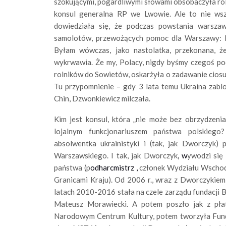
szokującymi, pogardliwymi słowami obsobaczyła rol
konsul generalna RP we Lwowie. Ale to nie wsz
dowiedziała się, że podczas powstania warszaws
samolotów, przewożących pomoc dla Warszawy: My
Byłam wówczas, jako nastolatka, przekonana, że
wykrwawia. Że my, Polacy, nigdy byśmy czegoś po
rolników do Sowietów, oskarżyła o zadawanie ciosu w
Tu przypomnienie – gdy 3 lata temu Ukraina zabl
Chin, Dzwonkiewicz milczała.
Kim jest
konsul, która „nie może bez obrzydzenia
lojalnym funkcjonariuszem państwa polskieg
absolwentka ukrainistyki i (tak, jak Dworczyk
Warszawskiego. I tak, jak Dworczyk
, w
ywodzi się 
państwa (p
odharcmistrz
,
członek Wydziału Wschod
Granicami Kraju). Od 2006 r., wraz z Dworczykie
latach 2010-2016 stała na czele zarządu fundacj
Mateusz Morawiecki. A potem poszło jak z pła
Narodowym Centrum Kultury, potem tworzyła Funda