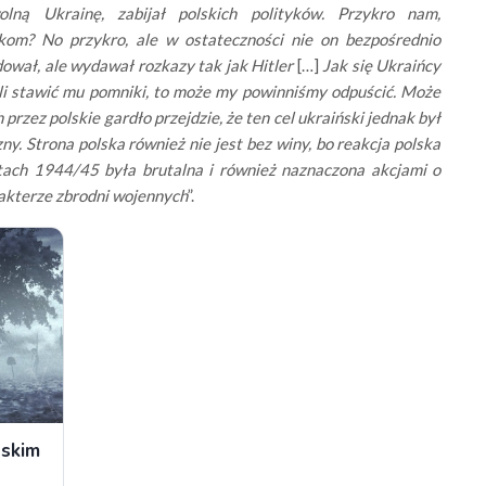
lną Ukrainę, zabijał polskich polityków. Przykro nam,
kom? No przykro, ale w ostateczności nie on bezpośrednio
ował, ale wydawał rozkazy tak jak Hitler
[…]
Jak się Ukraińcy
li stawić mu pomniki, to może my powinniśmy odpuścić. Może
 przez polskie gardło przejdzie, że ten cel ukraiński jednak był
zny. Strona polska również nie jest bez winy, bo reakcja polska
tach 1944/45 była brutalna i również naznaczona akcjami o
akterze zbrodni wojennych
”.