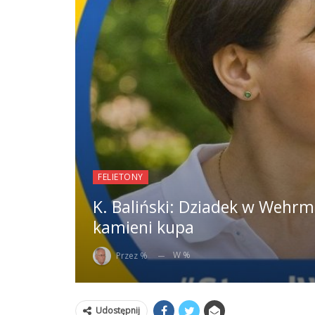
FELIETONY
K. Baliński: Dziadek w Wehrma
kamieni kupa
W %
Przez %
Udostępnij