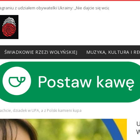
raniu z udziałem obywatelki Ukrainy: „Nie dajcie się wciągnąć w prowoka
ŚWIADKOWIE RZEZI WOŁYŃSKIEJ
MUZYKA, KULTURA I RE
achcie, dziadek w UPA, a z Polski kamieni kupa
W