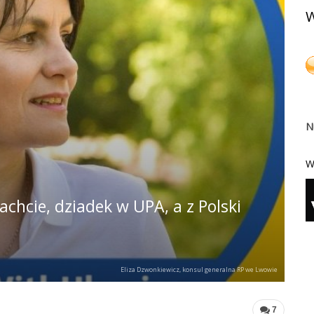
W
N
W
chcie, dziadek w UPA, a z Polski
Eliza Dzwonkiewicz, konsul generalna RP we Lwowie
7