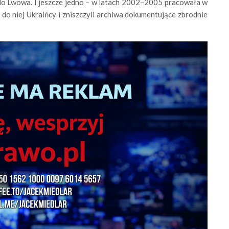
do Lwowa. I jeszcze jedno – w latach 2002–2005 pracowała w
do niej Ukraińcy i zniszczyli archiwa dokumentujące zbrodnie