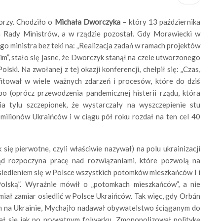
torzy. Chodziło o
Michała
Dworczyka
– który 13 października
a Rady Ministrów, a w rządzie pozostał. Gdy Morawiecki w
o ministra bez teki na: „Realizacja zadań w ramach projektów
m”, stało się jasne, że Dworczyk stanął na czele utworzonego
olski. Na zwołanej z tej okazji konferencji, chełpił się: „Czas,
fitował w wiele ważnych zdarzeń i procesów, które do dziś
 bo (oprócz przewodzenia pandemicznej histerii rządu, która
a tylu szczepionek, że wystarczały na wyszczepienie stu
u milionów Ukraińców i w ciągu pół roku rozdał na ten cel 40
ię pierwotne, czyli właściwie nazywał) na polu ukrainizacji
ąd rozpoczyna pracę nad rozwiązaniami, które pozwolą na
siedleniem się w Polsce wszystkich potomków mieszkańców I i
 Polską”. Wyraźnie mówił o „potomkach mieszkańców”, a nie
iał zamiar osiedlić w Polsce Ukraińców. Tak więc, gdy Orbán
na Ukrainie, Mychajło nadawał obywatelstwo ściąganym do
ał się jak po prywatnym
folwarku. Zmonopolizował politykę