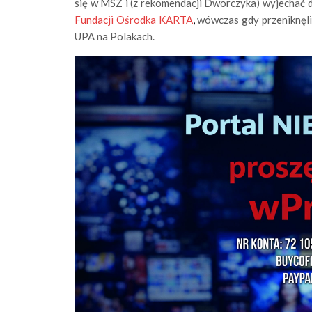
się w MSZ i (z rekomendacji Dworczyka) wyjechać 
Fundacji Ośrodka KARTA
,
wówczas gdy przeniknęli 
UPA na Polakach.