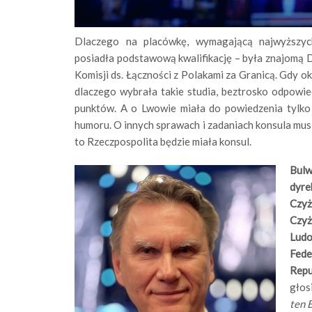
Dlaczego na placówkę, wymagającą najwyższyc
posiadła podstawową kwalifikację – była znajomą 
Komisji ds. Łączności z Polakami za Granicą. Gdy oka
dlaczego wybrała takie studia, beztrosko odpowie
punktów. A o Lwowie miała do powiedzenia tylko 
humoru. O innych sprawach i zadaniach konsula musie
to Rzeczpospolita będzie miała konsul.
Bul
dyre
Czyż
Czyż
Ludo
Fede
Repu
głosi
ten 