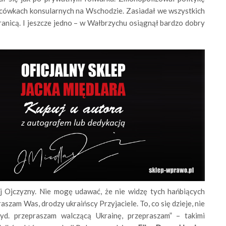
acówkach konsularnych na Wschodzie. Zasiadał we wszystkich
anicą. I jeszcze jedno – w Wałbrzychu osiągnął bardzo dobry
ej Ojczyzny. Nie mogę udawać, że nie widzę tych hańbiących
aszam Was, drodzy ukraińscy Przyjaciele. To, co się dzieje, nie
d. przepraszam walczącą Ukrainę, przepraszam” – takimi