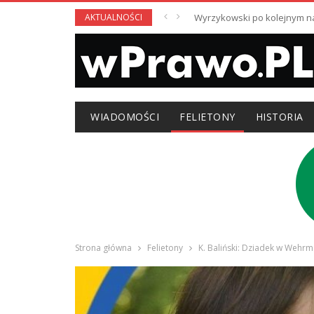
AKTUALNOŚCI
Wyrzykowski po kolejnym nag
WIADOMOŚCI
FELIETONY
HISTORIA
Strona główna
Felietony
K. Baliński: Dziadek w Wehrm