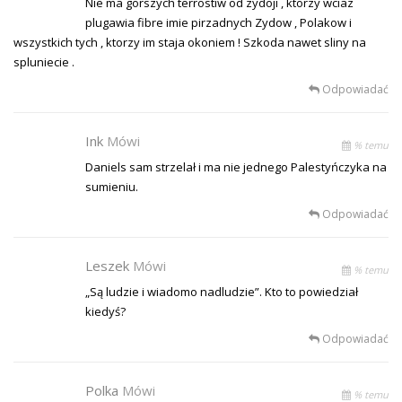
Nie ma gorszych terrostiw od zydoji , ktorzy wciaz
plugawia fibre imie pirzadnych Zydow , Polakow i
wszystkich tych , ktorzy im staja okoniem ! Szkoda nawet sliny na
spluniecie .
Odpowiadać
Ink
Mówi
% temu
Daniels sam strzelał i ma nie jednego Palestyńczyka na
sumieniu.
Odpowiadać
Leszek
Mówi
% temu
„Są ludzie i wiadomo nadludzie”. Kto to powiedział
kiedyś?
Odpowiadać
Polka
Mówi
% temu