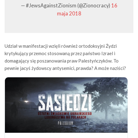
— #JewsAgainstZionism (@Zionocracy)
16
maja 2018
Udział w manifestacji wzięli również ortodoksyjni Żydzi
krytykujący przemoc stosowaną przez państwo Izrael i
domagający się poszanowania praw Palestyńczyków. To
pewnie jacyś żydowscy antysemici, prawda? A może naziści?