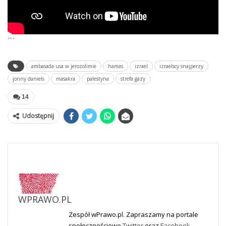
```
ambasada usa w jerozolimie
hamas
izrael
izraelscy snajperzy
jonny daniels
masakra
palestyna
strefa gazy
14
Udostępnij
WPRAWO.PL
Zespół wPrawo.pl. Zapraszamy na portale
społecznościowe
Twitter
oraz
Facebook
.