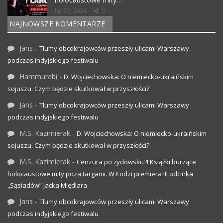
lip 23, 2026
0
NAJNOWSZE KOMENTARZE
Jans
-
Tłumy obcokrajowców przeszły ulicami Warszawy
podczas indyjskiego festiwalu
Hammurabi
-
D. Wojciechowska: O niemiecko-ukraińskim
sojuszu. Czym będzie skutkował w przyszłości?
Jans
-
Tłumy obcokrajowców przeszły ulicami Warszawy
podczas indyjskiego festiwalu
M.S. Kazimierak
-
D. Wojciechowska: O niemiecko-ukraińskim
sojuszu. Czym będzie skutkował w przyszłości?
M.S. Kazimierak
-
Cenzura po żydowsku?! Książki burzące
holocaustowe mity poza targami. W Łodzi premiera III odcinka
„Sąsiadów” Jacka Międlara
Jans
-
Tłumy obcokrajowców przeszły ulicami Warszawy
podczas indyjskiego festiwalu