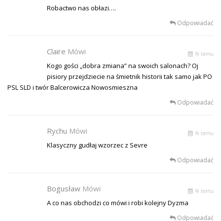
Robactwo nas obłazi….
Odpowiadać
Claire
Mówi
% temu
Kogo gości „dobra zmiana” na swoich salonach? Oj
pisiory przejdziecie na śmietnik historii tak samo jak PO
PSL SLD i twór Balcerowicza Nowosmieszna
Odpowiadać
Rychu
Mówi
% temu
Klasyczny gudłaj wzorzec z Sevre
Odpowiadać
Bogusław
Mówi
% temu
A co nas obchodzi co mówi i robi kolejny Dyzma
Odpowiadać