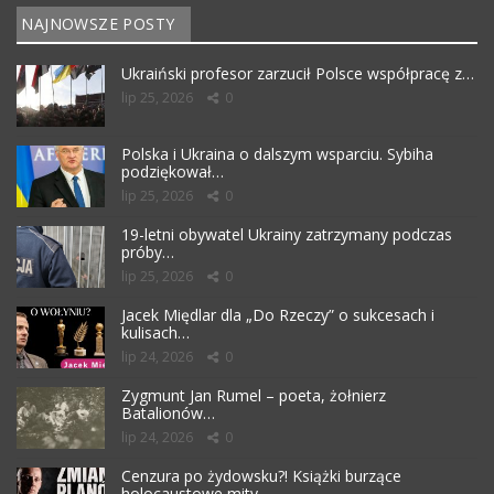
NAJNOWSZE POSTY
Ukraiński profesor zarzucił Polsce współpracę z…
lip 25, 2026
0
Polska i Ukraina o dalszym wsparciu. Sybiha
podziękował…
lip 25, 2026
0
19-letni obywatel Ukrainy zatrzymany podczas
próby…
lip 25, 2026
0
Jacek Międlar dla „Do Rzeczy” o sukcesach i
kulisach…
lip 24, 2026
0
Zygmunt Jan Rumel – poeta, żołnierz
Batalionów…
lip 24, 2026
0
Cenzura po żydowsku?! Książki burzące
holocaustowe mity…