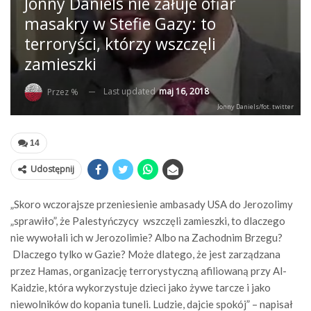
Jonny Daniels nie żałuje ofiar
masakry w Stefie Gazy: to
terroryści, którzy wszczęli
zamieszki
Last updated
maj 16, 2018
Przez %
Jonny Daniels/fot. twitter
14
Udostępnij
„Skoro wczorajsze przeniesienie ambasady USA do Jerozolimy
„sprawiło”, że Palestyńczycy wszczęli zamieszki, to dlaczego
nie wywołali ich w Jerozolimie? Albo na Zachodnim Brzegu?
Dlaczego tylko w Gazie? Może dlatego, że jest zarządzana
przez Hamas, organizację terrorystyczną afiliowaną przy Al-
Kaidzie, która wykorzystuje dzieci jako żywe tarcze i jako
niewolników do kopania tuneli. Ludzie, dajcie spokój” – napisał