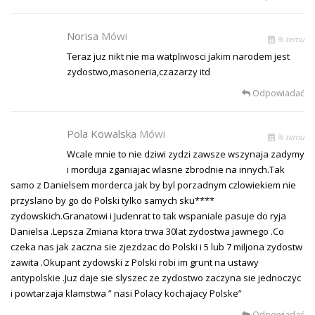
Norisa
Mówi
% temu
Teraz juz nikt nie ma watpliwosci jakim narodem jest
zydostwo,masoneria,czazarzy itd
Odpowiadać
Pola Kowalska
Mówi
% temu
Wcale mnie to nie dziwi zydzi zawsze wszynaja zadymy
i morduja zganiajac wlasne zbrodnie na innych.Tak
samo z Danielsem morderca jak by byl porzadnym czlowiekiem nie
przyslano by go do Polski tylko samych sku****
zydowskich.Granatowi i Judenrat to tak wspaniale pasuje do ryja
Danielsa .Lepsza Zmiana ktora trwa 30lat zydostwa jawnego .Co
czeka nas jak zaczna sie zjezdzac do Polski i 5 lub 7 miljona zydostw
zawita .Okupant zydowski z Polski robi im grunt na ustawy
antypolskie .Juz daje sie slyszec ze zydostwo zaczyna sie jednoczyc
i powtarzaja klamstwa ” nasi Polacy kochajacy Polske”
Odpowiadać