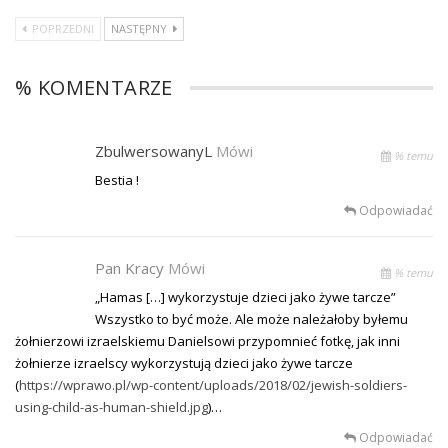
POPRZEDNI
NASTĘPNY
% KOMENTARZE
ZbulwersowanyL
Mówi
% temu
Bestia !
Odpowiadać
Pan Kracy
Mówi
% temu
„Hamas […] wykorzystuje dzieci jako żywe tarcze”
Wszystko to być może. Ale może należałoby byłemu
żołnierzowi izraelskiemu Danielsowi przypomnieć fotkę, jak inni
żołnierze izraelscy wykorzystują dzieci jako żywe tarcze
(
https://wprawo.pl/wp-content/uploads/2018/02/jewish-soldiers-
using-child-as-human-shield.jpg
)…
Odpowiadać