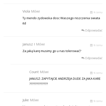
Viola
Mówi
% temu
Ty mendo zydowska dosc Waszego niszczenia swiata
itd
Odpowiadać
Janusz I
Mówi
% temu
Za jaką karę musimy go u nas tolerować?
Odpowiadać
Count
Mówi
% temu
JANUSZ: ZAPYTAJCIE ANDRZEJA DUDE ZA JAKA KARE
?????????????
Julie
Mówi
% temu