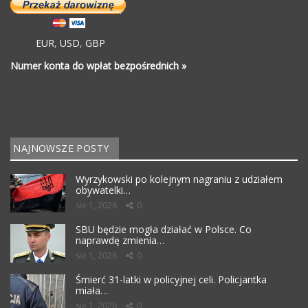
EUR
,
USD
,
GBP
Numer konta do wpłat bezpośrednich »
NAJNOWSZE POSTY
Wyrzykowski po kolejnym nagraniu z udziałem
obywatelki…
sie 1, 2026
0
SBU będzie mogła działać w Polsce. Co
naprawdę zmienia…
sie 1, 2026
0
Śmierć 31-latki w policyjnej celi. Policjantka
miała…
sie 1, 2026
0