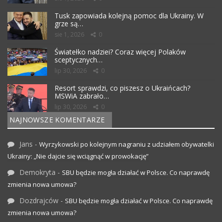
Tusk zapowiada kolejną pomoc dla Ukrainy. W
grze są…
sie 1, 2026
0
Światełko nadziei? Coraz więcej Polaków
sceptycznych…
lip 30, 2026
0
Resort sprawdzi, co piszesz o Ukraińcach?
MSWiA zabrało…
lip 30, 2026
0
NAJNOWSZE KOMENTARZE
Jans
-
Wyrzykowski po kolejnym nagraniu z udziałem obywatelki
Ukrainy: „Nie dajcie się wciągnąć w prowokację”
Demokryta
-
SBU będzie mogła działać w Polsce. Co naprawdę
zmienia nowa umowa?
Dozdrajców
-
SBU będzie mogła działać w Polsce. Co naprawdę
zmienia nowa umowa?