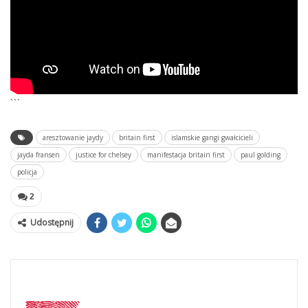
```
aresztowanie jaydy
britain first
islamskie gangi gwałcicieli
jayda fransen
justice for chelsey
manifestacja britain first
paul golding
policja
2
Udostępnij