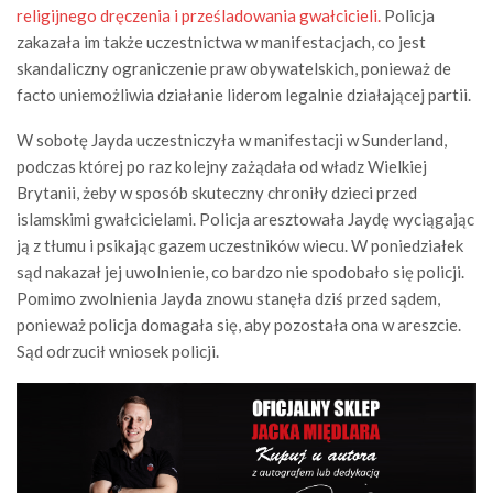
religijnego dręczenia i prześladowania gwałcicieli.
Policja
zakazała im także uczestnictwa w manifestacjach, co jest
skandaliczny ograniczenie praw obywatelskich, ponieważ de
facto uniemożliwia działanie liderom legalnie działającej partii.
W sobotę Jayda uczestniczyła w manifestacji w Sunderland,
podczas której po raz kolejny zażądała od władz Wielkiej
Brytanii, żeby w sposób skuteczny chroniły dzieci przed
islamskimi gwałcicielami. Policja aresztowała Jaydę wyciągając
ją z tłumu i psikając gazem uczestników wiecu. W poniedziałek
sąd nakazał jej uwolnienie, co bardzo nie spodobało się policji.
Pomimo zwolnienia Jayda znowu stanęła dziś przed sądem,
ponieważ policja domagała się, aby pozostała ona w areszcie.
Sąd odrzucił wniosek policji.