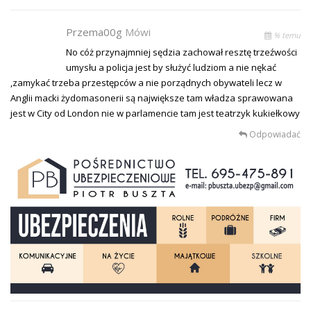
Przema00g
Mówi
% temu
No cóż przynajmniej sędzia zachował resztę trzeźwości
umysłu a policja jest by służyć ludziom a nie nękać
,zamykać trzeba przestępców a nie porządnych obywateli lecz w
Anglii macki żydomasonerii są największe tam władza sprawowana
jest w City od London nie w parlamencie tam jest teatrzyk kukiełkowy
Odpowiadać