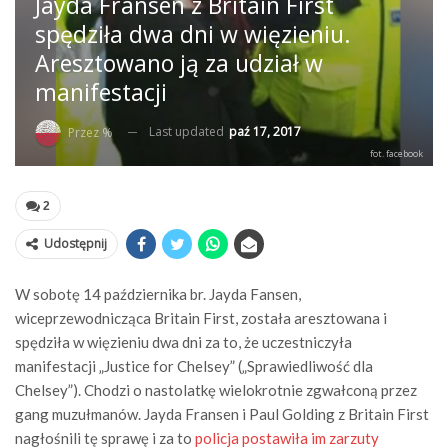
Jayda Fransen z Britain First
spędziła dwa dni w więzieniu.
Aresztowano ją za udział w
manifestacji
Last updated
paź 17, 2017
Przez %
fot. facebook
2
Udostępnij
W sobotę 14 października br. Jayda Fansen,
wiceprzewodnicząca Britain First, została aresztowana i
spędziła w więzieniu dwa dni za to, że uczestniczyła
manifestacji „Justice for Chelsey” („Sprawiedliwość dla
Chelsey”). Chodzi o nastolatkę wielokrotnie zgwałconą przez
gang muzułmanów. Jayda Fransen i Paul Golding z Britain First
nagłośnili tę sprawę i za to
policja postawiła im zarzuty