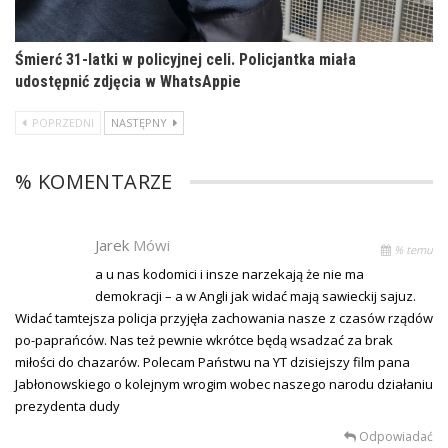
Śmierć 31-latki w policyjnej celi. Policjantka miała
udostępnić zdjęcia w WhatsAppie
POPRZEDNI
NASTĘPNY
% KOMENTARZE
Jarek
Mówi
% temu
a u nas kodomici i insze narzekają że nie ma
demokracji – a w Angli jak widać mają sawieckij sajuz.
Widać tamtejsza policja przyjęła zachowania nasze z czasów rządów
po-paprańców. Nas też pewnie wkrótce będą wsadzać za brak
miłości do chazarów. Polecam Państwu na YT dzisiejszy film pana
Jabłonowskiego o kolejnym wrogim wobec naszego narodu działaniu
prezydenta dudy
Odpowiadać