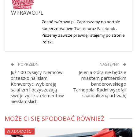
WPRAWO.PL
Zespół wPrawo.pl. Zapraszamy na portale
społecznościowe
Twitter
oraz
Facebook
.
Piszemy zawsze prawdę i stajemy po stronie
Polski.
POPRZEDNI
NASTĘPNY
Już 100 tysięcy Niemców
Jelenia Góra nie będzie
przeszło na islam.
miastem partnerskim
Konwertyci wybierają
banderowskiego
salafizm i oczyszczają
Tarnopola. Radni wycofali
swoje życie z elementów
skandaliczną uchwałę
nieislamskich
MOŻE CI SIĘ SPODOBAĆ RÓWNIEŻ
WIADOMOŚCI