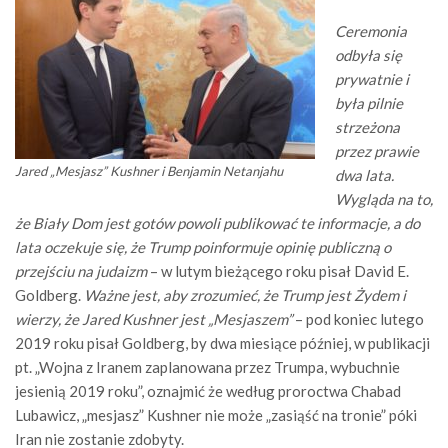
Ceremonia
odbyła się
prywatnie i
była pilnie
strzeżona
przez prawie
Jared „Mesjasz” Kushner i Benjamin Netanjahu
dwa lata.
Wygląda na to,
że Biały Dom jest gotów powoli publikować te informacje, a do
lata oczekuje się, że Trump poinformuje opinię publiczną o
przejściu na judaizm
– w lutym bieżącego roku
pisał David E.
Goldberg.
Ważne jest, aby zrozumieć, że Trump jest Żydem i
wierzy, że Jared Kushner jest „Mesjaszem”
– pod koniec lutego
2019 roku pisał Goldberg, by dwa miesiące później, w publikacji
pt. „Wojna z Iranem zaplanowana przez Trumpa, wybuchnie
jesienią 2019 roku”, oznajmić że według proroctwa Chabad
Lubawicz, „mesjasz” Kushner nie może „zasiąść na tronie” póki
Iran nie zostanie zdobyty.