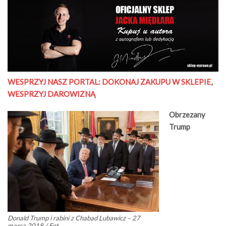
WESPRZYJ NASZ PORTAL:
DOKONAJ ZAKUPU W SKLEPIE
,
WESPRZYJ DAROWIZNĄ
Obrzezany
Trump
Donald Trump i rabini z Chabad Lubawicz – 27
marca 2018 / Fot.