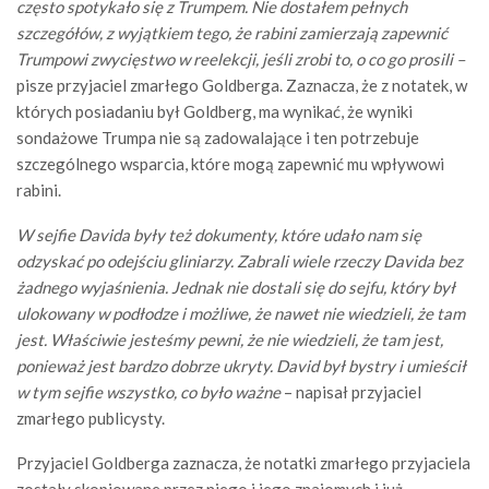
często spotykało się z Trumpem. Nie dostałem pełnych
szczegółów, z wyjątkiem tego, że rabini zamierzają zapewnić
Trumpowi zwycięstwo w reelekcji, jeśli zrobi to, o co go prosili –
pisze przyjaciel zmarłego Goldberga. Zaznacza, że z notatek, w
których posiadaniu był Goldberg, ma wynikać, że wyniki
sondażowe Trumpa nie są zadowalające i ten potrzebuje
szczególnego wsparcia, które mogą zapewnić mu wpływowi
rabini.
W sejfie Davida były też dokumenty, które udało nam się
odzyskać po odejściu gliniarzy. Zabrali wiele rzeczy Davida bez
żadnego wyjaśnienia. Jednak nie dostali się do sejfu, który był
ulokowany w podłodze i możliwe, że nawet nie wiedzieli, że tam
jest. Właściwie jesteśmy pewni, że nie wiedzieli, że tam jest,
ponieważ jest bardzo dobrze ukryty. David był bystry i umieścił
w tym sejfie wszystko, co było ważne
– napisał przyjaciel
zmarłego publicysty.
Przyjaciel Goldberga zaznacza, że notatki zmarłego przyjaciela