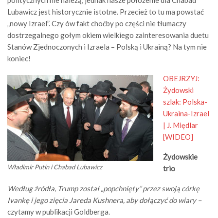
politycznych nie należą, jednak nasze położenie dla Chabad
Lubawicz jest historycznie istotne. Przecież to tu ma powstać
„nowy Izrael”. Czy ów fakt choćby po części nie tłumaczy
dostrzegalnego gołym okiem wielkiego zainteresowania duetu
Stanów Zjednoczonych i Izraela – Polską i Ukrainą? Na tym nie
koniec!
OBEJRZYJ:
Żydowski
szlak: Polska-
Ukraina-Izrael
| J. Międlar
[WIDEO]
Żydowskie
Władimir Putin i Chabad Lubawicz
trio
Według źródła, Trump został „popchnięty” przez swoją córkę
Ivankę i jego zięcia Jareda Kushnera, aby dołączyć do wiary –
czytamy w publikacji Goldberga.