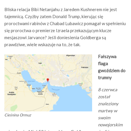
Bliska relacja Bibi Netanjahu z Jaredem Kushnerem nie jest
tajemnicą. Czyżby zatem Donald Trump, kierując się
proroctwami rabinów z Chabad Lubawicz pomagał w spełnieniu
się proroctwa o premierze Izraela przekazującym klucze
mesjaszowi Jarvance? Jeśli doniesienia Goldberga są
prawdziwe, wiele wskazuje na to, że tak.
Fałszywa
flaga
gwoździem do
trumny
8 czerwca
został
znaleziony
martwy w
Cieśnina Ormuz
swoim
nowojorskim