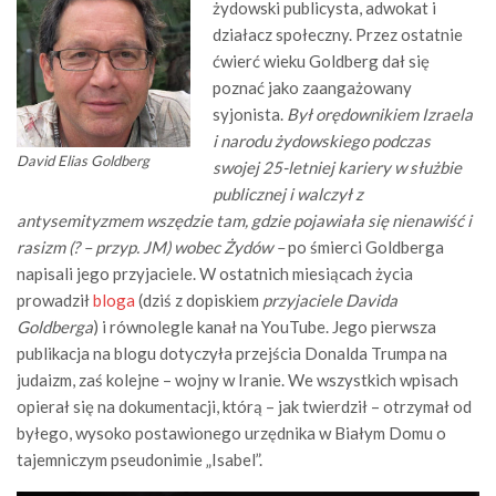
żydowski publicysta, adwokat i
działacz społeczny. Przez ostatnie
ćwierć wieku Goldberg dał się
poznać jako zaangażowany
syjonista.
Był orędownikiem Izraela
i narodu żydowskiego podczas
David Elias Goldberg
swojej 25-letniej kariery w służbie
publicznej i walczył z
antysemityzmem wszędzie tam, gdzie pojawiała się nienawiść i
rasizm (? – przyp. JM) wobec Żydów –
po śmierci Goldberga
napisali jego przyjaciele. W ostatnich miesiącach życia
prowadził
bloga
(dziś z dopiskiem
przyjaciele Davida
Goldberga
) i równolegle kanał na YouTube. Jego pierwsza
publikacja na blogu dotyczyła przejścia Donalda Trumpa na
judaizm, zaś kolejne – wojny w Iranie. We wszystkich wpisach
opierał się na dokumentacji, którą – jak twierdził – otrzymał od
byłego, wysoko postawionego urzędnika w Białym Domu o
tajemniczym pseudonimie „Isabel”.