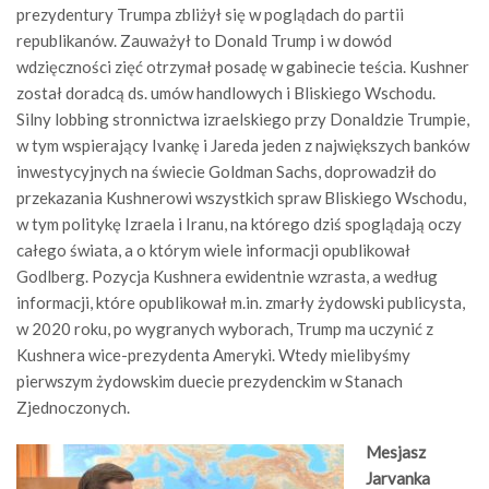
prezydentury Trumpa zbliżył się w poglądach do partii
republikanów. Zauważył to Donald Trump i w dowód
wdzięczności zięć otrzymał posadę w gabinecie teścia. Kushner
został doradcą ds. umów handlowych i Bliskiego Wschodu.
Silny lobbing stronnictwa izraelskiego przy Donaldzie Trumpie,
w tym wspierający Ivankę i Jareda jeden z największych banków
inwestycyjnych na świecie Goldman Sachs, doprowadził do
przekazania Kushnerowi wszystkich spraw Bliskiego Wschodu,
w tym politykę Izraela i Iranu, na którego dziś spoglądają oczy
całego świata, a o którym wiele informacji opublikował
Godlberg. Pozycja Kushnera ewidentnie wzrasta, a według
informacji, które opublikował m.in. zmarły żydowski publicysta,
w 2020 roku, po wygranych wyborach, Trump ma uczynić z
Kushnera wice-prezydenta Ameryki. Wtedy mielibyśmy
pierwszym żydowskim duecie prezydenckim w Stanach
Zjednoczonych.
Mesjasz
Jarvanka