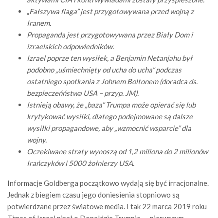
„
Fałszywa flaga” jest przygotowywana przed wojną z
Iranem.
Propaganda jest przygotowywana przez Biały Dom i
izraelskich odpowiedników.
Izrael poprze ten wysiłek, a Benjamin Netanjahu był
podobno „uśmiechnięty od ucha do ucha” podczas
ostatniego spotkania z Johnem Boltonem (doradca ds.
bezpieczeńństwa USA – przyp. JM).
Istnieją obawy, że „baza” Trumpa może opierać się lub
krytykować wysiłki, dlatego podejmowane są dalsze
wysiłki propagandowe, aby „wzmocnić wsparcie” dla
wojny.
Oczekiwane straty wynoszą od 1,2 miliona do 2 milionów
Irańczyków i 5000 żołnierzy USA.
Informacje Goldberga początkowo wydają się być irracjonalne.
Jednak z biegiem czasu jego doniesienia stopniowo są
potwierdzane przez światowe media. I tak 22 marca 2019 roku