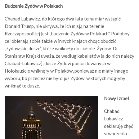
Budzenie Żydów w Polakach
Chabad Lubawicz, do którego dwa lata temu miał wstąpić
Donald Trump, nie ukrywa, że ich misją na terenie
Rzeczypospolitej jest „budzenie Żydów w Polakach”. Podobny
cel obierają sobie także w innych krajach chcąc obudzić
„żydowskie dusze”, które wniknęły do ciał nie-Żydów. Dr
Stanisław Krajski uważa, że według kabalistów (a do nich należy
Chabad-Lubawicz), dusze Żydów pomordowanych w
Holokauście wniknęły w Polaków, ponieważ nie miały innego
wyboru, bo przecież nie było już Żydów, w których mogłyby
wniknąć te dusze.
Nowy Izrael
Chabad
Lubawicz
deklaruję chęć
stworzenia