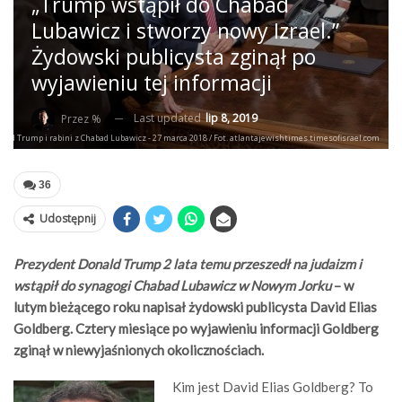
„Trump wstąpił do Chabad
Lubawicz i stworzy nowy Izrael.”
Żydowski publicysta zginął po
wyjawieniu tej informacji
Last updated
lip 8, 2019
Przez %
nald Trump i rabini z Chabad Lubawicz - 27 marca 2018 / Fot. atlantajewishtimes.timesofisrael.com
36
Udostępnij
Prezydent Donald Trump 2 lata temu przeszedł na judaizm i
wstąpił do synagogi Chabad Lubawicz w Nowym Jorku
– w
lutym bieżącego roku napisał żydowski publicysta David Elias
Goldberg. Cztery miesiące po wyjawieniu informacji Goldberg
zginął w niewyjaśnionych okolicznościach.
Kim jest David Elias Goldberg? To