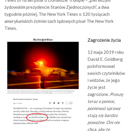
Times of Israel pisał o Donaldzie Trumpie – „pierwszym
żydowskim prezydencie Stanów Zjednoczonych”, a dwa
tygodnie później, The New York Times o 120 tysiącach
amerykańskich żołnierzach lądowych pisał The New York
Times.
Zagrożenie życia
12 maja 2019 roku
David E. Goldberg
poinformował
swoich czytelników
i widzów, że jego
życie jest
zagrożone.
Proszę
teraz o pomoc,
ponieważ sprawy
stają się bardzo
poważne. Oni nie
chcą, aby te