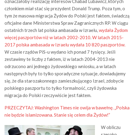
oznaczałoby realizację interesów Chabad Lubawicz, których
członkiem miał stać się prezydent Donald Trump. Poza tym, o
tym że masowa migracja Żydów do Polski jest faktem, świadczą
oficjalne dane Ministerstwa Spraw Zagranicznych RP. W ciągu
ostatnich trzech lat polska ambasada w Izraelu,
wydała Żydom
więcej paszportów niż w latach 2002-2010
.
W latach 2015-
2017 polska ambasada w Izraelu wydała 10 820 paszportów.
W czasie rządów PiS-u wydano ich ponad 7 tysięcy. Jeśli
zestawimy te liczby z faktem, iż w latach 2004-2013 nie
odrzucono ani jednego żydowskiego wniosku, a w latach
następnych były to tylko sporadyczne sytuacje, dowiadujemy
się, że dla starozakonnego zamieszkującego Izrael, zdobycie
polskiego paszportu to tylko formalność, czyli żydowska
migracja do Polski rzeczywiście jest faktem.
PRZECZYTAJ:
Washington Times nie owija w bawełnę. „Polska
nie będzie islamizowana. Stanie się celem dla Żydów!”
W obliczu
szeroko