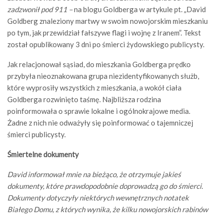
zadzwonił pod 911 –
na blogu Goldberga w artykule pt. „David
Goldberg znaleziony martwy w swoim nowojorskim mieszkaniu
po tym, jak przewidział fałszywe flagi i wojnę z Iranem”. Tekst
został opublikowany 3 dni po śmierci żydowskiego publicysty.
Jak relacjonował sąsiad, do mieszkania Goldberga prędko
przybyła nieoznakowana grupa niezidentyfikowanych służb,
które wyprosiły wszystkich z mieszkania, a wokół ciała
Goldberga rozwinięto taśmę. Najbliższa rodzina
poinformowała o sprawie lokalne i ogólnokrajowe media.
Żadne z nich nie odważyły się poinformować o tajemniczej
śmierci publicysty.
Śmiertelne dokumenty
David informował mnie na bieżąco, że otrzymuje jakieś
dokumenty, które prawdopodobnie doprowadzą go do śmierci.
Dokumenty dotyczyły niektórych wewnętrznych notatek
Białego Domu, z których wynika, że kilku nowojorskich rabinów