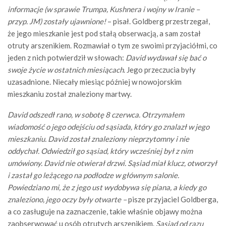
informacje (w sprawie Trumpa, Kushnera i wojny w Iranie –
przyp. JM) zostały ujawnione!
– pisał.
Goldberg przestrzegał,
że jego mieszkanie jest pod stałą obserwacją, a sam został
otruty arszenikiem. Rozmawiał o tym ze swoimi przyjaciółmi, co
jeden z nich potwierdził w słowach:
David wydawał się bać o
swoje życie w ostatnich miesiącach
. Jego przeczucia były
uzasadnione. Niecały miesiąc później w nowojorskim
mieszkaniu został znaleziony martwy.
David odszedł rano, w sobotę 8 czerwca. Otrzymałem
wiadomość o jego odejściu od sąsiada, który go znalazł w jego
mieszkaniu. David został znaleziony nieprzytomny i nie
oddychał. Odwiedził go sąsiad, który wcześniej był z nim
umówiony. David nie otwierał drzwi. Sąsiad miał klucz, otworzył
i zastał go leżącego na podłodze w głównym salonie.
Powiedziano mi, że z jego ust wydobywa się piana, a kiedy go
znaleziono, jego oczy były otwarte –
pisze przyjaciel Goldberga,
a co zasługuje na zaznaczenie, takie właśnie objawy można
zaobserwować u osób otrutych arszenikiem.
Sąsiad od razu