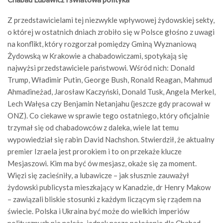
Z przedstawicielami tej niezwykle wpływowej żydowskiej sekty,
o której w ostatnich dniach zrobiło się w Polsce głośno z uwagi
na konflikt, który rozgorzał pomiędzy Gminą Wyznaniową
Żydowską w Krakowie a chabadowiczami, spotykają się
najwyżsi przedstawiciele państwowi. Wśród nich: Donald
Trump, Władimir Putin, George Bush, Ronald Reagan,
Mahmud
Ahmadineżad,
Jarosław Kaczyński, Donald Tusk, Angela Merkel,
Lech Wałęsa czy Benjamin Netanjahu (jeszcze gdy pracował w
ONZ). Co ciekawe w sprawie tego ostatniego, który oficjalnie
trzymał się od chabadowców z daleka, wiele lat temu
wypowiedział się rabin David Nachshon. Stwierdził, że aktualny
premier Izraela jest prorokiem i to on przekaże klucze
Mesjaszowi. Kim ma być ów mesjasz, okaże się za moment.
Więzi się zacieśniły, a lubawicze – jak słusznie zauważył
żydowski publicysta mieszkający w Kanadzie, dr Henry Makow
– zawiązali bliskie stosunki z każdym liczącym się rządem na
świecie. Polska i Ukraina być może do wielkich imperiów