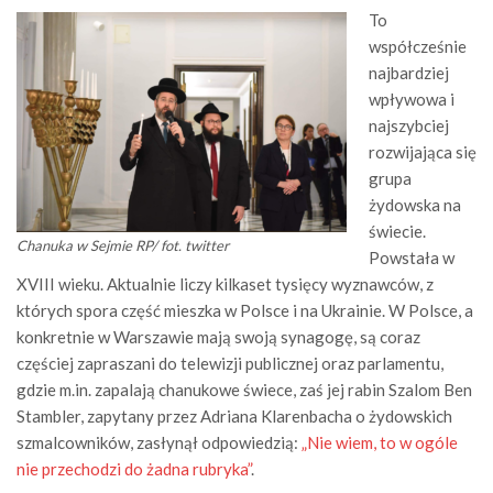
To
współcześnie
najbardziej
wpływowa i
najszybciej
rozwijająca się
grupa
żydowska na
świecie.
Chanuka w Sejmie RP/ fot. twitter
Powstała w
XVIII wieku. Aktualnie liczy kilkaset tysięcy wyznawców, z
których spora część mieszka w Polsce i na Ukrainie. W Polsce, a
konkretnie w Warszawie mają swoją synagogę, są coraz
częściej zapraszani do telewizji publicznej oraz parlamentu,
gdzie m.in. zapalają chanukowe świece, zaś jej rabin Szalom Ben
Stambler, zapytany przez Adriana Klarenbacha o żydowskich
szmalcowników, zasłynął odpowiedzią:
„Nie wiem, to w ogóle
nie przechodzi do żadna rubryka”
.