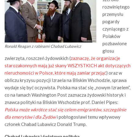
rozwiniętego
przemysłu
pogardy
czyniącego z
Polaków
pozbawione
Ronald Reagan z rabinami Chabad Lubawicz
głosu
zwierzęta, roszczeń żydowskich (
zaznaczę, że organizacje
starozakonnych mają już skany WSZYSTKICH akt dotyczących
nieruchomości w Polsce, które mają zamiar przejąć
) oraz w
obliczu kryzysu pozycji Izraela na Bliskim Wschodzie, sprawa
wydaje się być oczywista. Polska ma stać się „nowym Izraelem”,
co na łamach Washington Post zaznacza żydowski historyk i
znawca polityki na Bliskim Wschodzie prof. Daniel Pipes:
Polska może wkrótce stać się celem emigrantów, szczególnie
dla emerytów i dla Żydów
i pobłogosławi temu wpływowy
członek Chabad Lubawicz Donald Trump.
Chabad Lubawicz i światowa polityka