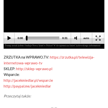
ZRZUTKA na WPRAWO.TV
:
https://zrzutka.pl/telewizja-
internetowa-wprawo-tv
SKLEP
:
http://sklep-wprawo.pl
Wsparcie
:
http://jacekmiedlar.pl/wsparcie
http://paypal.me/jacekmiedlar
Przeczytaj także: