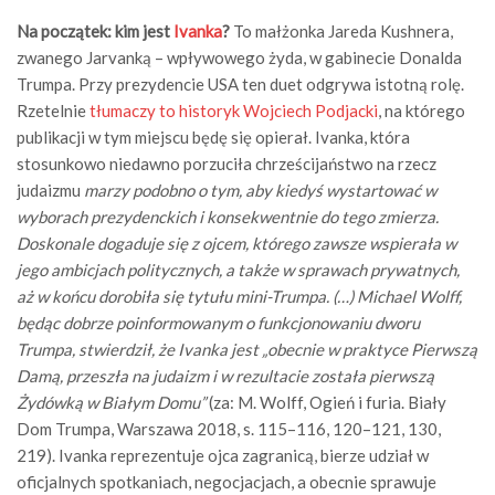
Na początek: kim jest
Ivanka
?
To małżonka Jareda Kushnera,
zwanego Jarvanką – wpływowego żyda, w gabinecie Donalda
Trumpa. Przy prezydencie USA ten duet odgrywa istotną rolę.
Rzetelnie
tłumaczy to historyk Wojciech Podjacki
, na którego
publikacji w tym miejscu będę się opierał. Ivanka, która
stosunkowo niedawno porzuciła chrześcijaństwo na rzecz
judaizmu
marzy podobno o tym, aby kiedyś wystartować w
wyborach prezydenckich i konsekwentnie do tego zmierza.
Doskonale dogaduje się z ojcem, którego zawsze wspierała w
jego ambicjach politycznych, a także w sprawach prywatnych,
aż w końcu dorobiła się tytułu mini-Trumpa. (…) Michael Wolff,
będąc dobrze poinformowanym o funkcjonowaniu dworu
Trumpa, stwierdził, że Ivanka jest „obecnie w praktyce Pierwszą
Damą, przeszła na judaizm i w rezultacie została pierwszą
Żydówką w Białym Domu”
(za: M. Wolff, Ogień i furia. Biały
Dom Trumpa, Warszawa 2018, s. 115–116, 120–121, 130,
219). Ivanka reprezentuje ojca zagranicą, bierze udział w
oficjalnych spotkaniach, negocjacjach, a obecnie sprawuje