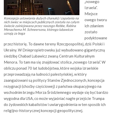
„nowego
Izraela”.
Miejsce
Koncepcja ustawiania dużych chanukij i zapalania na
owego tworu
nich świec w miejscach publicznych została na całym
ich zdaniem
świecie zainicjowana przez naszego Rebbe, Rabina
Menachema M. Schneersona, którego lubawicze
zostało
uznają za boga
podyktowane
przez historię. To dawne tereny Rzeczpospolitej, dziś Polski i
Ukrainy. W Dniepropietrowsku już wybudowano gigantyczną
siedzibę Chabad Lubawicz zwaną Centrum Kulturalnym
Menora. To tam ma się znajdować stolica „nowego Izraela”. W
obliczu ponad 70 lat ludobójstwa, które wojska izraelskie
przeprowadzają na ludności palestyńskiej, w który
zaangażowani są politycy Stanów Zjednoczonych, koncepcja
rezygnacji (choćby częściowej) z państwa okupacyjnego na
wschodnim brzegu Morza Śródziemnego wydaje się być bardzo
wygodna dla USA, co może wyjaśniać nagłe przejście Trumpa
do żydowskich kabalistów i uwiarygodnienia w ten sposób ich
religijno-historycznej koncepcji geopolitycznej.