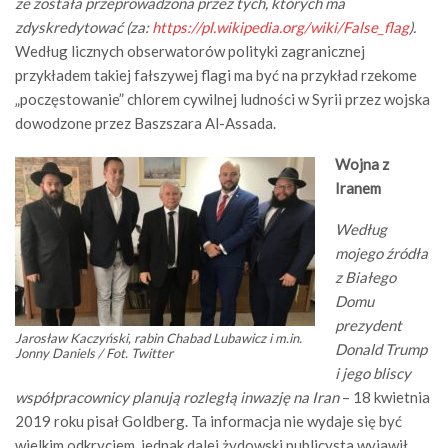
że została przeprowadzona przez tych, których ma
zdyskredytować (za:
https://pl.wikipedia.org/wiki/False_flag
).
Według licznych obserwatorów polityki zagranicznej
przykładem takiej fałszywej flagi ma być na przykład rzekome
„poczęstowanie” chlorem cywilnej ludności w Syrii przez wojska
dowodzone przez Baszszara Al-Assada.
Wojna z
Iranem
Według
mojego źródła
z Białego
Domu
prezydent
Jarosław Kaczyński, rabin Chabad Lubawicz i m.in.
Donald Trump
Jonny Daniels / Fot. Twitter
i jego bliscy
współpracownicy planują rozległą inwazję na Iran
– 18 kwietnia
2019 roku pisał Goldberg. Ta informacja nie wydaje się być
wielkim odkryciem, jednak dalej żydowski publicysta wyjawił