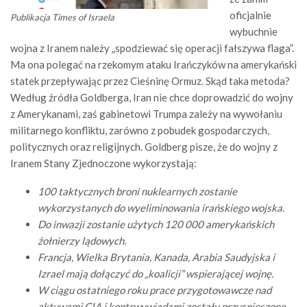
oficjalnie
Publikacja Times of Israela
wybuchnie
wojna z Iranem należy „spodziewać się operacji fałszywa flaga”.
Ma ona polegać na rzekomym ataku Irańczyków na amerykański
statek przepływając przez Cieśninę Ormuz. Skąd taka metoda?
Według źródła Goldberga, Iran nie chce doprowadzić do wojny
z Amerykanami, zaś gabinetowi Trumpa zależy na wywołaniu
militarnego konfliktu, zarówno z pobudek gospodarczych,
politycznych oraz religijnych. Goldberg pisze, że do wojny z
Iranem Stany Zjednoczone wykorzystają:
100 taktycznych broni nuklearnych zostanie
wykorzystanych do wyeliminowania irańskiego wojska.
Do inwazji zostanie użytych 120 000 amerykańskich
żołnierzy lądowych.
Francja, Wielka Brytania, Kanada, Arabia Saudyjska i
Izrael mają dołączyć do „koalicji” wspierającej wojnę.
W ciągu ostatniego roku prace przygotowawcze nad
aktywami CIA i kontrwywiadami zostały przyspieszone.