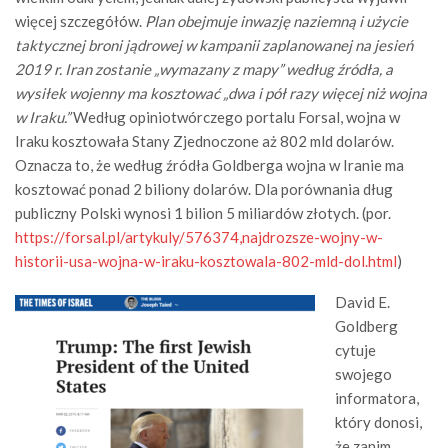
więcej szczegółów.
Plan obejmuje inwazję naziemną i użycie
taktycznej broni jądrowej w kampanii zaplanowanej na jesień
2019 r. Iran zostanie „wymazany z mapy” według źródła, a
wysiłek wojenny ma kosztować „dwa i pół razy więcej niż wojna
w Iraku.”
Według opiniotwórczego portalu Forsal, wojna w
Iraku kosztowała Stany Zjednoczone aż 802 mld dolarów.
Oznacza to, że według źródła Goldberga wojna w Iranie ma
kosztować ponad 2 biliony dolarów. Dla porównania dług
publiczny Polski wynosi 1 bilion 5 miliardów złotych. (por.
https://forsal.pl/artykuly/576374,najdrozsze-wojny-w-
historii-usa-wojna-w-iraku-kosztowala-802-mld-dol.html
)
David E.
Goldberg
cytuje
swojego
informatora,
który donosi,
że zanim