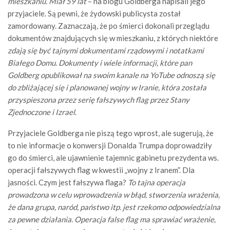
mieszkaniu. Miał 59 lat
– na blogu Goldberga napisali jego
przyjaciele. Są pewni, że żydowski publicysta został
zamordowany. Zaznaczają, że po śmierci dokonali przeglądu
dokumentów znajdujących się w mieszkaniu, z których niektóre
zdają się być tajnymi dokumentami rządowymi i notatkami
Białego Domu
.
Dokumenty i wiele informacji, które pan
Goldberg opublikował na swoim kanale na YoTube odnoszą się
do zbliżającej się i planowanej wojny w Iranie, która została
przyspieszona przez serię fałszywych flag przez Stany
Zjednoczone i Izrael
.
Przyjaciele Goldberga nie piszą tego wprost, ale sugerują, że
to nie informacje o konwersji Donalda Trumpa doprowadziły
go do śmierci, ale ujawnienie tajemnic gabinetu prezydenta ws.
operacji fałszywych flag w kwestii „wojny z Iranem”. Dla
jasności. Czym jest fałszywa flaga?
To tajna operacja
prowadzona w celu wprowadzenia w błąd, stworzenia wrażenia,
że dana grupa, naród, państwo itp. jest rzekomo odpowiedzialna
za pewne działania. Operacja false flag ma sprawiać wrażenie,