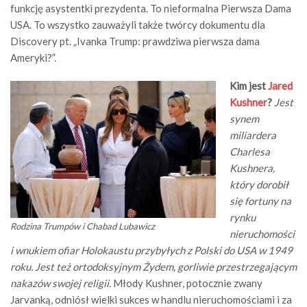
funkcję asystentki prezydenta. To nieformalna Pierwsza Dama
USA. To wszystko zauważyli także twórcy dokumentu dla
Discovery pt. „Ivanka Trump: prawdziwa pierwsza dama
Ameryki?”.
Kim jest
Jared
K
ushner
?
Jest
synem
miliardera
Charlesa
Kushnera,
który dorobił
się fortuny na
rynku
Rodzina Trumpów i Chabad Lubawicz
nieruchomości
i wnukiem ofiar Holokaustu przybyłych z Polski do USA w 1949
roku. Jest też ortodoksyjnym Żydem, gorliwie przestrzegającym
nakazów swojej religii.
Młody Kushner, potocznie zwany
Jarvanką, odniósł wielki sukces w handlu nieruchomościami i za