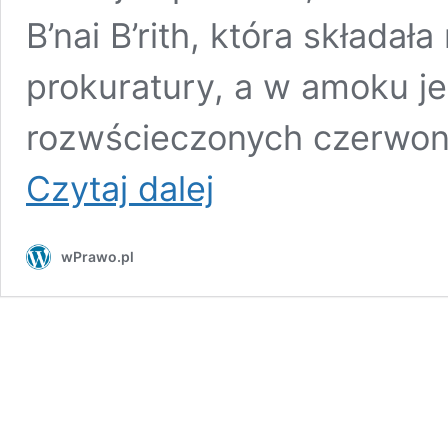
B’nai B’rith, która składał
prokuratury, a w amoku j
rozwścieczonych czerwon
J.
Czytaj dalej
Międlar:
Towarzysz
Czarzasty,
wPrawo.pl
Hartman
i
„gazeta
żydowska”
w
amoku!
Plują
na
mnie
i