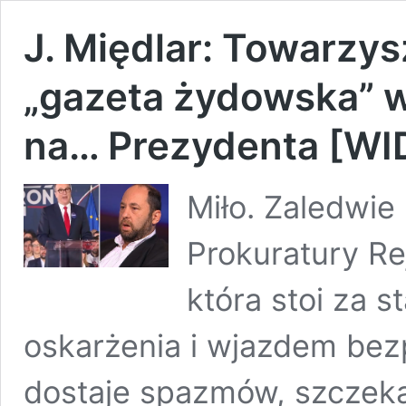
J. Międlar: Towarzys
„gazeta żydowska” w
na… Prezydenta [WI
Miło. Zaledwie
Prokuratury Re
która stoi za 
oskarżenia i wjazdem bez
dostaje spazmów, szczeka