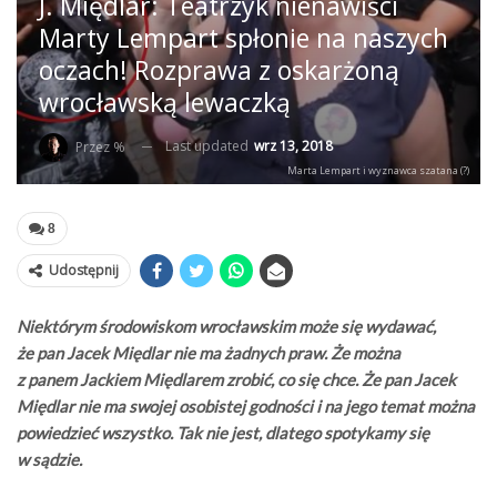
J. Międlar: Teatrzyk nienawiści
Marty Lempart spłonie na naszych
oczach! Rozprawa z oskarżoną
wrocławską lewaczką
Last updated
wrz 13, 2018
Przez %
Marta Lempart i wyznawca szatana (?)
8
Udostępnij
Niektórym środowiskom wrocławskim może się wydawać,
że pan Jacek Międlar nie ma żadnych praw. Że można
z panem Jackiem Międlarem zrobić, co się chce. Że pan Jacek
Międlar nie ma swojej osobistej godności i na jego temat można
powiedzieć wszystko. Tak nie jest, dlatego spotykamy się
w sądzie.