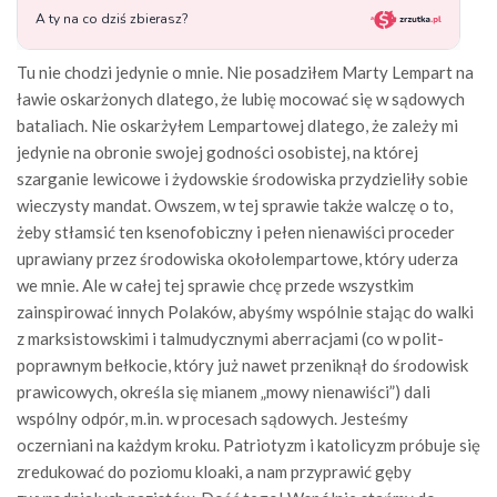
Tu nie chodzi jedynie o mnie. Nie posadziłem Marty Lempart na
ławie oskarżonych dlatego, że lubię mocować się w sądowych
bataliach. Nie oskarżyłem Lempartowej dlatego, że zależy mi
jedynie na obronie swojej godności osobistej, na której
szarganie lewicowe i żydowskie środowiska przydzieliły sobie
wieczysty mandat. Owszem, w tej sprawie także walczę o to,
żeby stłamsić ten ksenofobiczny i pełen nienawiści proceder
uprawiany przez środowiska okołolempartowe, który uderza
we mnie. Ale w całej tej sprawie chcę przede wszystkim
zainspirować innych Polaków, abyśmy wspólnie stając do walki
z marksistowskimi i talmudycznymi aberracjami (co w polit-
poprawnym bełkocie, który już nawet przeniknął do środowisk
prawicowych, określa się mianem „mowy nienawiści”) dali
wspólny odpór, m.in. w procesach sądowych. Jesteśmy
oczerniani na każdym kroku. Patriotyzm i katolicyzm próbuje się
zredukować do poziomu kloaki, a nam przyprawić gęby