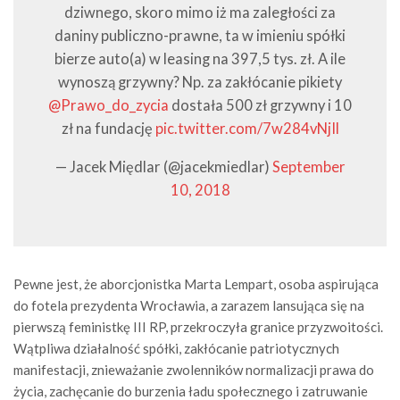
dziwnego, skoro mimo iż ma zaległości za
daniny publiczno-prawne, ta w imieniu spółki
bierze auto(a) w leasing na 397,5 tys. zł. A ile
wynoszą grzywny? Np. za zakłócanie pikiety
@Prawo_do_zycia
dostała 500 zł grzywny i 10
zł na fundację
pic.twitter.com/7w284vNjIl
— Jacek Międlar (@jacekmiedlar)
September
10, 2018
Pewne jest, że aborcjonistka Marta Lempart, osoba aspirująca
do fotela prezydenta Wrocławia, a zarazem lansująca się na
pierwszą feministkę III RP, przekroczyła granice przyzwoitości.
Wątpliwa działalność spółki, zakłócanie patriotycznych
manifestacji, znieważanie zwolenników normalizacji prawa do
życia, zachęcanie do burzenia ładu społecznego i zatruwanie