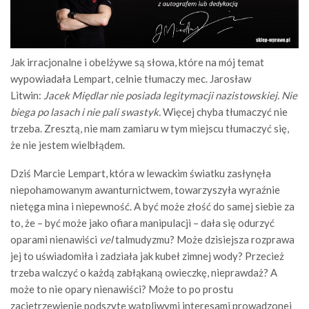
Jak irracjonalne i obelżywe są słowa, które na mój temat
wypowiadała Lempart, celnie tłumaczy mec. Jarosław
Litwin:
Jacek Międlar nie posiada legitymacji nazistowskiej. Nie
biega po lasach i nie pali swastyk.
Więcej chyba tłumaczyć nie
trzeba. Zresztą, nie mam zamiaru w tym miejscu tłumaczyć się,
że nie jestem wielbłądem.
Dziś Marcie Lempart, która w lewackim światku zasłynęła
niepohamowanym awanturnictwem, towarzyszyła wyraźnie
nietęga mina i niepewność. A być może złość do samej siebie za
to, że – być może jako ofiara manipulacji – dała się odurzyć
oparami nienawiści
vel
talmudyzmu? Może dzisiejsza rozprawa
jej to uświadomiła i zadziała jak kubeł zimnej wody? Przecież
trzeba walczyć o każdą zabłąkaną owieczkę, nieprawdaż? A
może to nie opary nienawiści? Może to po prostu
zacietrzewienie podszyte wątpliwymi interesami prowadzonej