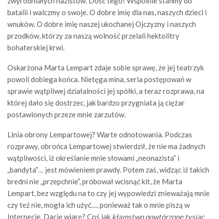
zwyrodniałych nazistów. Dość tego! Wspólnie stańmy do
batalii i walczmy o swoje. O dobre imię dla nas, naszych dzieci i
wnuków. O dobre imię naszej ukochanej Ojczyzny i naszych
przodków, którzy za naszą wolność przelali hektolitry
bohaterskiej krwi.
Oskarżona Marta Lempart zdaje sobie sprawę, że jej teatrzyk
powoli dobiega końca. Nietęga mina, seria postępowań w
sprawie wątpliwej działalności jej spółki, a teraz rozprawa, na
której dało się dostrzec, jak bardzo przygniata ją ciężar
postawionych przeze mnie zarzutów.
Linia obrony Lempartowej? Warte odnotowania. Podczas
rozprawy, obrońca Lempartowej stwierdził, że nie ma żadnych
wątpliwości, iż określanie mnie słowami „neonazista” i
„bandyta”… jest mówieniem prawdy. Potem zaś, widząc iż takich
bredni nie „przepchnie”, próbował wcisnąć kit, że Marta
Lempart, bez względu na to czy jej wypowiedzi znieważają mnie
czy też nie, mogła ich użyć…, ponieważ tak o mnie piszą w
Internecie. Dacie wiarę? Coś jak
kłamstwo powtórzone tysiąc