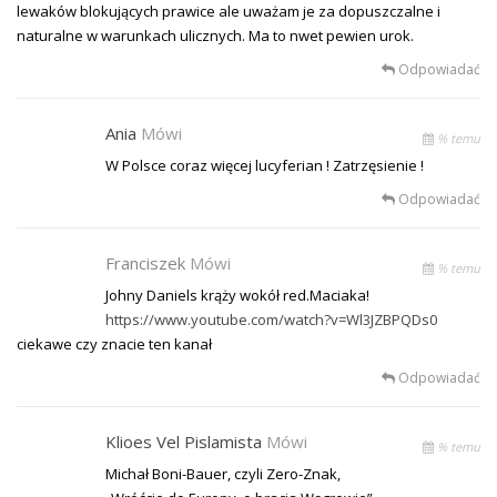
lewaków blokujących prawice ale uważam je za dopuszczalne i
naturalne w warunkach ulicznych. Ma to nwet pewien urok.
Odpowiadać
Ania
Mówi
% temu
W Polsce coraz więcej lucyferian ! Zatrzęsienie !
Odpowiadać
Franciszek
Mówi
% temu
Johny Daniels krąży wokół red.Maciaka!
https://www.youtube.com/watch?v=Wl3JZBPQDs0
ciekawe czy znacie ten kanał
Odpowiadać
Klioes Vel Pislamista
Mówi
% temu
Michał Boni-Bauer, czyli Zero-Znak,