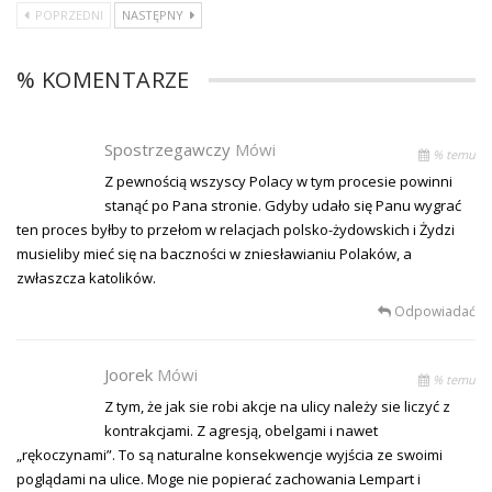
POPRZEDNI
NASTĘPNY
% KOMENTARZE
Spostrzegawczy
Mówi
% temu
Z pewnością wszyscy Polacy w tym procesie powinni
stanąć po Pana stronie. Gdyby udało się Panu wygrać
ten proces byłby to przełom w relacjach polsko-żydowskich i Żydzi
musieliby mieć się na baczności w zniesławianiu Polaków, a
zwłaszcza katolików.
Odpowiadać
Joorek
Mówi
% temu
Z tym, że jak sie robi akcje na ulicy należy sie liczyć z
kontrakcjami. Z agresją, obelgami i nawet
„rękoczynami”. To są naturalne konsekwencje wyjścia ze swoimi
poglądami na ulice. Moge nie popierać zachowania Lempart i