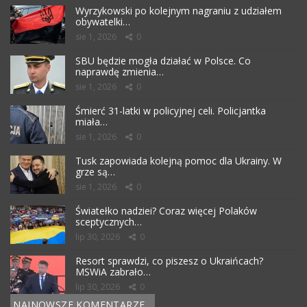
Wyrzykowski po kolejnym nagraniu z udziałem
obywatelki…
sie 1, 2026
0
SBU będzie mogła działać w Polsce. Co
naprawdę zmienia…
sie 1, 2026
0
Śmierć 31-latki w policyjnej celi. Policjantka
miała…
sie 1, 2026
0
Tusk zapowiada kolejną pomoc dla Ukrainy. W
grze są…
sie 1, 2026
0
Światełko nadziei? Coraz więcej Polaków
sceptycznych…
lip 30, 2026
0
Resort sprawdzi, co piszesz o Ukraińcach?
MSWiA zabrało…
lip 30, 2026
0
NAJNOWSZE KOMENTARZE