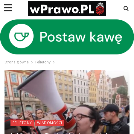
Strona główna
Felietony
FELIETONY
WIADOMOŚCI