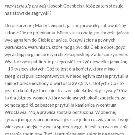
razy staje się prawdą
(Joseph Goebbels). Któż zatem stosuje
nazistowskie zagrywki?
Do oskarżonej Marty Lempart: ja i mój prawnik próbowaliśmy
skłonić Cię do pojednania. Mimo steku obelg, po chrześcijańsku
wyciągnąłem do Ciebie prawicę. Oczywiście na pewnych
warunkach. Warunkach, które mogą być dla Ciebie obce, gdyż
wyrastają na gruncie etyki chrześcijańskiej. Zadośćuczynienie.
Wystarczyło publicznie przeprosić i złożyć niewielką jałmużnę
– 10 tysięcy złotych. Cóż to jest dla kobiety, która mimo
zaległości publicznoprawnych, w nieodległym czasie przytuliła
samochód/samochody o wartości 397,5 tys. złotych? Cóż to
jest dla kobiety, której niestraszne jakiekolwiek grzywny? Cóż
to dla „biznes-woman”, która w niejasnych okolicznościach, za
pomocą spółki, za bezcen przytuliła kamienicę w centrum
Wrocławia. Moja prawica została odrzucona. W obecnej
sytuacji mogę zaproponować jeszcze jedno rozwiązanie: Twoje
wieczyste odejście z życia społecznego. A jeśli ten warunek nie
zostanie spełniony, Twój teatr niebawem spłonie na naszych