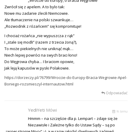
„Wróćcie do Europy, o bracia Węgrowie”
Zwrócił się z apelem. A to bylo tak:
Nowe mu zadanie zlecili Niemcowie.
Ale tłumaczenie na polski szwankuje…
„Rozwodnik z rózańcem” się kompromituje!
I chociaż rożańca „nie wypuszcza z rąk”
I „stale się modli” (razem z trzecia żoną?),
To może piekielnych nie uniknąć mąk…
Niech lepiej powróci na swych braci łono!
Do Węgrowa chyba… I braciom opowie,
Jak leją kapusiów w pyski Polakowie.
https://dorzeczy.pl/76799/Wroccie-do-Europy-Bracia-Wegrowie-Apel-
Boniego-rozsmieszyl-internautow.html
Odpowiadać
YediYeti
Mówi
% temu
Hmmm – na szczęście dla p. Lempart – zdaje się że
Niezawisłe i Zależne tylko do Ustaw Sądy – są po
„jasnej stronie Mocy” :-), a w razie jakichś chwilowych zaćmień