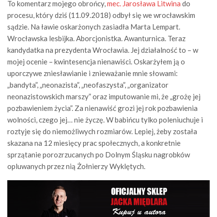
To komentarz mojego obrońcy,
mec. Jarosława Litwina
do
procesu, który dziś (11.09.2018) odbył się we wrocławskim
sądzie. Na ławie oskarżonych zasiadła Marta Lempart.
Wrocławska lesbijka. Aborcjonistka. Awanturnica. Teraz
kandydatka na prezydenta Wrocławia.
Jej działalność to – w
mojej ocenie – k
wintesencja nienawiści.
Oskarżyłem ją o
uporczywe zniesławianie i znieważanie mnie słowami:
„bandyta”, „neonazista”, „neofaszysta”, „organizator
neonazistowskich marszy” oraz imputowanie mi, że „grożę jej
pozbawieniem życia”. Za nienawiść grozi jej rok pozbawienia
wolności, czego jej… nie życzę. W babińcu tylko poleniuchuje i
roztyje się do niemożliwych rozmiarów. Lepiej, żeby została
skazana na 12 miesięcy prac społecznych, a konkretnie
sprzątanie porozrzucanych po Dolnym Śląsku nagrobków
opluwanych przez nią Żołnierzy Wyklętych.