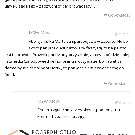
umysłu sędziego – zadzwoni oficer prowadzący…
Odpowiadać
MSW
Mówi
% temu
Abolicjonistka Marta Lampart pójdzie w zaparte. No bo
skoro pan Jacek jest nazywany faszystą, to na pewno
jest to prawda. Prawnik pani Marty przytaknie, a nawet pójdzie dalej
i stwierdzi (za odpowiednie honorarium oczywiście, bo nawet za
darmo by nie chciał pani Marty), że pan Jacek jest nawet trochę do
Adolfa.
Odpowiadać
MSW
Mówi
% temu
Cholera zgubiłem gdzieś słowo „podobny” na
końcu, chyba się starzeję…