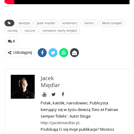
```
bandyta
jacek międlar
komentarz
marta l.
Marta Lempart
nazista
nazizm
nienawiść marty lempart
8
Udostępnij
Jacek
Międlar
Polak, katolik, narodowiec. Publicysta
kierujący się w życiu dewizą 'Deo et Patriae
semper fidelis'. Autor bloga:
http://jacekmiedlar.pl
.
Podobają Ci się moje publikacje? Możesz