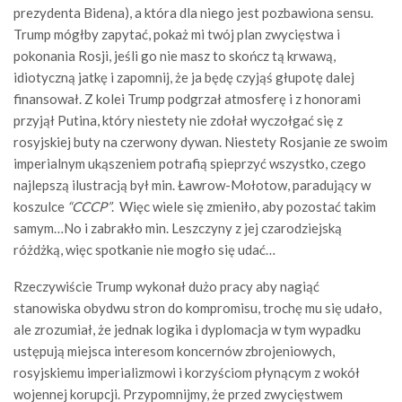
prezydenta Bidena), a która dla niego jest pozbawiona sensu.
Trump mógłby zapytać, pokaż mi twój plan zwycięstwa i
pokonania Rosji, jeśli go nie masz to skończ tą krwawą,
idiotyczną jatkę i zapomnij, że ja będę czyjąś głupotę dalej
finansował. Z kolei Trump podgrzał atmosferę i z honorami
przyjął Putina, który niestety nie zdołał wyczołgać się z
rosyjskiej buty na czerwony dywan. Niestety Rosjanie ze swoim
imperialnym ukąszeniem potrafią spieprzyć wszystko, czego
najlepszą ilustracją był min. Ławrow-Mołotow, paradujący w
koszulce
“CCCP”
. Więc wiele się zmieniło, aby pozostać takim
samym…No i zabrakło min. Leszczyny z jej czarodziejską
różdżką, więc spotkanie nie mogło się udać…
Rzeczywiście Trump wykonał dużo pracy aby nagiąć
stanowiska obydwu stron do kompromisu, trochę mu się udało,
ale zrozumiał, że jednak logika i dyplomacja w tym wypadku
ustępują miejsca interesom koncernów zbrojeniowych,
rosyjskiemu imperializmowi i korzyściom płynącym z wokół
wojennej korupcji. Przypomnijmy, że przed zwycięstwem