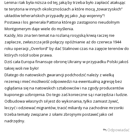
Lenina i tak była niższa od tej, jaką by trzeba było zapłacić atakując
te terytoria w innych okolicznościach a które mocą „towarzyskich”
układów teherańskich przypadły jej jako „łup wojenny”!
Postawa i los generała Pattona którego zastąpiono nieudolnym
Montgomerym daje wiele do myślenia.
Każdy, kto zna ten temat na rozlaną rosyjską krwią raczej nie
zapłacze, zwłaszcza jeśli połączy opóźnianie aż do czerwca 1944
roku operacji „Overlord” by dać Stalinowi czas na zajęcie terenów do
których rościł sobie prawa.
Dziś cała Europa finansuje obronę Ukrainy w przypadku Polski jakoś
takiej woli nie było!
Dlatego do natowskich gwarancji podchodzić należy z wielką
rezerwą i mieć możliwość odpowiedzi na ewentualną agresję bez
oglądania się na natowskich sztabowców i na zgody producentów
kupionego uzbrojenia. Do tego zaś konieczne są i narzędzia i ludzie.
Odbudowa własnych sił jest do wykonania, tylko zamiast żywić,
leczyć i odziewać migrantów, tracić miliardy na zachodnie mrzonki
trzeba tematy związane z siłami zbrojnymi postawić jako cel
nadrzędny.
Odpowiadać