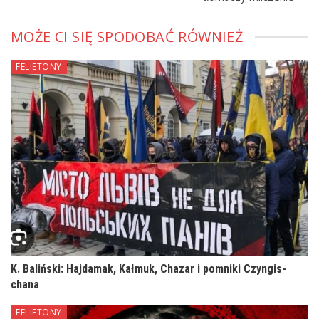
MOŻE CI SIĘ SPODOBAĆ RÓWNIEŻ
FELIETONY
K. Baliński: Hajdamak, Kałmuk, Chazar i pomniki Czyngis-
chana
FELIETONY