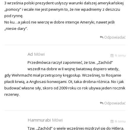
3 września polski prezydent usłyszy warunki dalszej amerykańskiej
„pomocy” i wcale nie jest pewnym to, że nie wpadniemy z deszczu
pod rynnę.
No ku…a jakoś nie wierzę w dobre intencje Ameryki, nawet jeśli
„niesie dary”.
Odpowiadać
Ad
Mówi
% temu
Przedmówca raczył zapomnieć, że tzw. „Zachód”
wszedł na dobre w II wojnę światową dopiero wtedy,
gdy Wehrmacht miał przetrącony kręgosłup. Wcześniej, to Rosjanie
płacili krwią, a Anglosasi konwojami. Ot, taka drobna różnica. No i jak
budować własne siły, skoro od 2009 roku co rok ubywa jeden rocznik
rezerwy.
Odpowiadać
Hammurabi
Mówi
% temu
Tzw. „Zachód” o wiele wcześniej mizdrzył się do Hitlera.