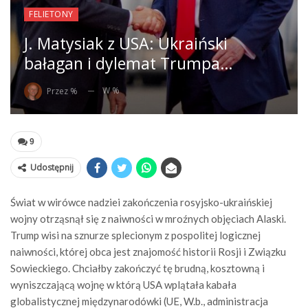
FELIETONY
J. Matysiak z USA: Ukraiński
bałagan i dylemat Trumpa…
W %
Przez %
9
Udostępnij
Świat w wirówce nadziei zakończenia rosyjsko-ukraińskiej
wojny otrząsnął się z naiwności w mroźnych objęciach Alaski.
Trump wisi na sznurze splecionym z pospolitej logicznej
naiwności, której obca jest znajomość historii Rosji i Związku
Sowieckiego. Chciałby zakończyć tę brudną, kosztowną i
wyniszczającą wojnę w którą USA wplątała kabała
globalistycznej międzynarodówki (UE, W.b., administracja