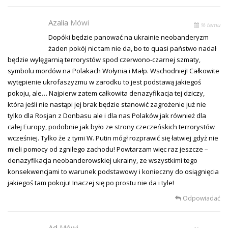
Azalia
Mówi
% temu
Dopóki będzie panować na ukrainie neobanderyzm
żaden pokój nic tam nie da, bo to quasi państwo nadał
będzie wylęgarnią terrorystów spod czerwono-czarnej szmaty,
symbolu mordów na Polakach Wołynia i Małp. Wschodniej! Całkowite
wytępienie ukrofaszyzmu w zarodku to jest podstawą jakiegoś
pokoju, ale… Najpierw zatem całkowita denazyfikacja tej dziczy,
która jeśli nie nastąpi jej brak będzie stanowić zagrożenie już nie
tylko dla Rosjan z Donbasu ale i dla nas Polaków jak również dla
całej Europy, podobnie jak było ze strony czeczeńskich terrorystów
wcześniej. Tylko że z tymi W. Putin mógł rozprawić się łatwiej gdyż nie
mieli pomocy od zgniłego zachodu! Powtarzam więc raz jeszcze –
denazyfikacja neobanderowskiej ukrainy, ze wszystkimi tego
konsekwencjami to warunek podstawowy i konieczny do osiągnięcia
jakiegoś tam pokoju! Inaczej się po prostu nie da i tyle!
Odpowiadać
Ad
Mówi