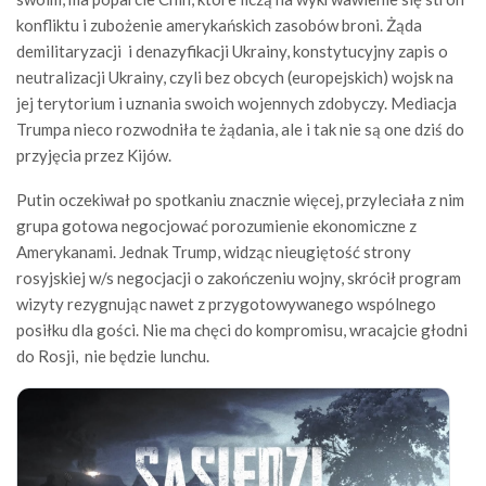
konfliktu i zubożenie amerykańskich zasobów broni. Żąda
demilitaryzacji i denazyfikacji Ukrainy, konstytucyjny zapis o
neutralizacji Ukrainy, czyli bez obcych (europejskich) wojsk na
jej terytorium i uznania swoich wojennych zdobyczy. Mediacja
Trumpa nieco rozwodniła te żądania, ale i tak nie są one dziś do
przyjęcia przez Kijów.
Putin oczekiwał po spotkaniu znacznie więcej, przyleciała z nim
grupa gotowa negocjować porozumienie ekonomiczne z
Amerykanami. Jednak Trump, widząc nieugiętość strony
rosyjskiej w/s negocjacji o zakończeniu wojny, skrócił program
wizyty rezygnując nawet z przygotowywanego wspólnego
posiłku dla gości. Nie ma chęci do kompromisu, wracajcie głodni
do Rosji, nie będzie lunchu.