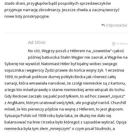
stado drani, przygłupów bądź pospolitych sprzedawczyków
przyjmuje narrację zbrodniarzy. Jeszcze chwila a zaczną tworzyć
nowe listy proskrypcyjne.
Odpowiadać
Ad
Mówi
% temu
No cóż, Węgrzy poszli z Hitlerem na „sowietów” i jakoś
później batiuszka Stalin Węgier nie zaorał, a Węgrów na
Syberię nie wywiózł. Natomiast Hitler był lojalny wobec swojego
sojusznika i węgierscy Żydzi prawie do końca wojny żyli. 1 września
1939, to jednak pokłosie durnej polityki Becka jak również całej
sanacji, która wmawiała narodowi, że czołgi niemieckie są z kartonu,
a tego kto mówił prawdę o stanie niemieckiej armii wtrącali do lochu.
Gdy Beckowi zaczęło się palić pod tyłkiem, to ad hoc zawarł „sojusz”
z Anglikami, którym uratował swój tyłek, ale pogrążył naród. Churchill
mówił, że kto pierwszy pójdzie na wojnę z Hitlerem, to jest głupcem.
Sytuacja Polski od 1938 roku była taka, że dłużej nie dało się
balansować na linie i trzeba było któregoś z sąsiadów wybrać. Opcja
niemiecka była tym złem „mniejszym” o czym pisał Studnicki, a