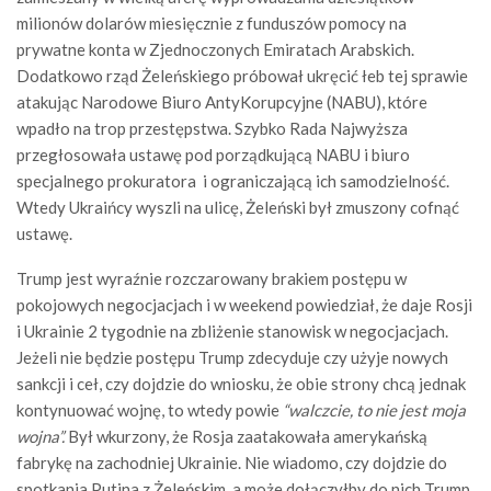
milionów dolarów miesięcznie z funduszów pomocy na
prywatne konta w Zjednoczonych Emiratach Arabskich.
Dodatkowo rząd Żeleńskiego próbował ukręcić łeb tej sprawie
atakując Narodowe Biuro AntyKorupcyjne (NABU), które
wpadło na trop przestępstwa. Szybko Rada Najwyższa
przegłosowała ustawę pod porządkującą NABU i biuro
specjalnego prokuratora i ograniczającą ich samodzielność.
Wtedy Ukraińcy wyszli na ulicę, Żeleński był zmuszony cofnąć
ustawę.
Trump jest wyraźnie rozczarowany brakiem postępu w
pokojowych negocjacjach i w weekend powiedział, że daje Rosji
i Ukrainie 2 tygodnie na zbliżenie stanowisk w negocjacjach.
Jeżeli nie będzie postępu Trump zdecyduje czy użyje nowych
sankcji i ceł, czy dojdzie do wniosku, że obie strony chcą jednak
kontynuować wojnę, to wtedy powie
“walczcie, to nie jest moja
wojna”.
Był wkurzony, że Rosja zaatakowała amerykańską
fabrykę na zachodniej Ukrainie. Nie wiadomo, czy dojdzie do
spotkania Putina z Żeleńskim, a może dołączyłby do nich Trump.