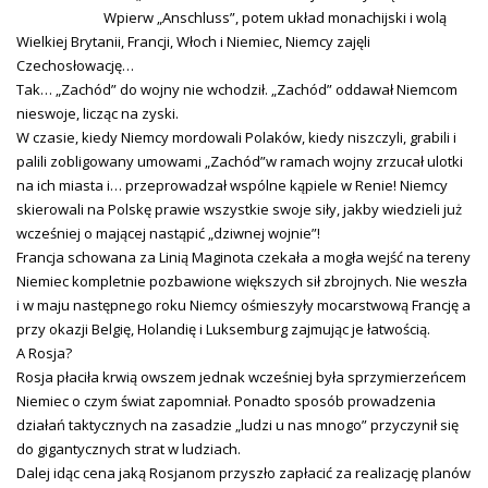
Wpierw „Anschluss”, potem układ monachijski i wolą
Wielkiej Brytanii, Francji, Włoch i Niemiec, Niemcy zajęli
Czechosłowację…
Tak… „Zachód” do wojny nie wchodził. „Zachód” oddawał Niemcom
nieswoje, licząc na zyski.
W czasie, kiedy Niemcy mordowali Polaków, kiedy niszczyli, grabili i
palili zobligowany umowami „Zachód”w ramach wojny zrzucał ulotki
na ich miasta i… przeprowadzał wspólne kąpiele w Renie! Niemcy
skierowali na Polskę prawie wszystkie swoje siły, jakby wiedzieli już
wcześniej o mającej nastąpić „dziwnej wojnie”!
Francja schowana za Linią Maginota czekała a mogła wejść na tereny
Niemiec kompletnie pozbawione większych sił zbrojnych. Nie weszła
i w maju następnego roku Niemcy ośmieszyły mocarstwową Francję a
przy okazji Belgię, Holandię i Luksemburg zajmując je łatwością.
A Rosja?
Rosja płaciła krwią owszem jednak wcześniej była sprzymierzeńcem
Niemiec o czym świat zapomniał. Ponadto sposób prowadzenia
działań taktycznych na zasadzie „ludzi u nas mnogo” przyczynił się
do gigantycznych strat w ludziach.
Dalej idąc cena jaką Rosjanom przyszło zapłacić za realizację planów