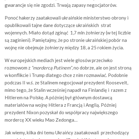
gwarancje się nie zgodzi. Trwają zapasy negocjatorów.
Ponoć hakerzy zaatakowali ukraińskie ministerstwo obrony i
opublikowali tajne dane dotyczące ukraińskich strat
wojennych. Miało dotąd zginąć 1,7 mln żołnierzy (w tej liczbie
są zaginieni). Pamiętajmy, że po stronie ukraińskiej pobór na
wojnę nie obejmuje żołnierzy między 18, a 25 rokiem życia.
W europejskich mediach jest wiele głosów przeciwko
rozmowom z
“mordercą Putinem”
, no dobrze, ale on jest stroną
w konflikcie i Trump dlatego chce z nim rozmawiać. Podobnie
podczas II w.ś. ze Stalinem negocjował prezydent Roosevelt,
mimo tego, że Stalin wcześniej napadł na Finlandię i razem z
Hitlerem na Polskę. A później był głównym dostawcą
materiałów na wojnę Hitlera z Francją i Anglią. Później
prezydent Nixon pozyskał do współpracy największego
mordercę XX wieku Mao Zedonga…
Jak wiemy, kilka dni temu Ukraińcy zaatakowali przechodzący