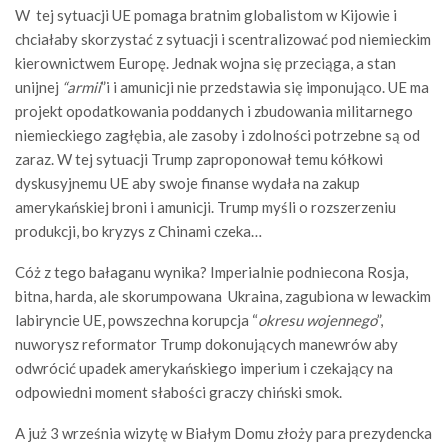
W tej sytuacji UE pomaga bratnim globalistom w Kijowie i
chciałaby skorzystać z sytuacji i scentralizować pod niemieckim
kierownictwem Europę. Jednak wojna się przeciąga, a stan
unijnej
“armii
”i i amunicji nie przedstawia się imponująco. UE ma
projekt opodatkowania poddanych i zbudowania militarnego
niemieckiego zagłębia, ale zasoby i zdolności potrzebne są od
zaraz. W tej sytuacji Trump zaproponował temu kółkowi
dyskusyjnemu UE aby swoje finanse wydała na zakup
amerykańskiej broni i amunicji. Trump myśli o rozszerzeniu
produkcji, bo kryzys z Chinami czeka…
Cóż z tego bałaganu wynika? Imperialnie podniecona Rosja,
bitna, harda, ale skorumpowana Ukraina, zagubiona w lewackim
labiryncie UE, powszechna korupcja “
okresu wojennego
”,
nuworysz reformator Trump dokonujących manewrów aby
odwrócić upadek amerykańskiego imperium i czekający na
odpowiedni moment słabości graczy chiński smok.
A już 3 września wizytę w Białym Domu złoży para prezydencka