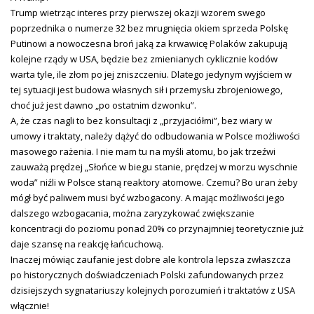
Trump wietrząc interes przy pierwszej okazji wzorem swego
poprzednika o numerze 32 bez mrugnięcia okiem sprzeda Polskę
Putinowi a nowoczesna broń jaką za krwawicę Polaków zakupują
kolejne rządy w USA, będzie bez zmienianych cyklicznie kodów
warta tyle, ile złom po jej zniszczeniu. Dlatego jedynym wyjściem w
tej sytuacji jest budowa własnych sił i przemysłu zbrojeniowego,
choć już jest dawno „po ostatnim dzwonku”.
A, że czas nagli to bez konsultacji z „przyjaciółmi”, bez wiary w
umowy i traktaty, należy dążyć do odbudowania w Polsce możliwości
masowego rażenia. I nie mam tu na myśli atomu, bo jak trzeźwi
zauważą prędzej „Słońce w biegu stanie, prędzej w morzu wyschnie
woda” niźli w Polsce staną reaktory atomowe. Czemu? Bo uran żeby
mógł być paliwem musi być wzbogacony. A mając możliwości jego
dalszego wzbogacania, można zaryzykować zwiększanie
koncentracji do poziomu ponad 20% co przynajmniej teoretycznie już
daje szansę na reakcję łańcuchową.
Inaczej mówiąc zaufanie jest dobre ale kontrola lepsza zwłaszcza
po historycznych doświadczeniach Polski zafundowanych przez
dzisiejszych sygnatariuszy kolejnych porozumień i traktatów z USA
włącznie!