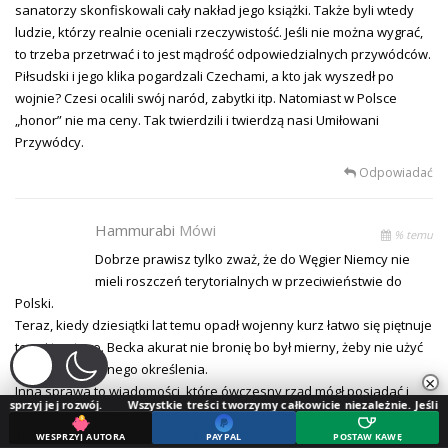
sanatorzy skonfiskowali cały nakład jego książki. Także byli wtedy
ludzie, którzy realnie oceniali rzeczywistość. Jeśli nie można wygrać,
to trzeba przetrwać i to jest mądrość odpowiedzialnych przywódców.
Piłsudski i jego klika pogardzali Czechami, a kto jak wyszedł po
wojnie? Czesi ocalili swój naród, zabytki itp. Natomiast w Polsce
„honor” nie ma ceny. Tak twierdzili i twierdzą nasi Umiłowani
Przywódcy.
Odpowiadać
Hammurabi
Mówi
% temu
Dobrze prawisz tylko zważ, że do Węgier Niemcy nie
mieli roszczeń terytorialnych w przeciwieństwie do
Polski.
Teraz, kiedy dziesiątki lat temu opadł wojenny kurz łatwo się piętnuje
tego i tamtego. Becka akurat nie bronię bo był mierny, żeby nie użyć
bardziej dosadnego określenia.
×
Inna sprawa to wiadomości, które ówczesny rząd mógł posiadać i
zwój.
Wszystkie treści tworzymy całkowicie niezależnie. Jeśli doceniasz nasz
zapewne posiadał, zważywszy na pracę polskiego wywiadu którą ze
zrozumiałych względów się nie chwalił.
WESPRZYJ AUTORA
PAYPAL
POSTAW KAWĘ