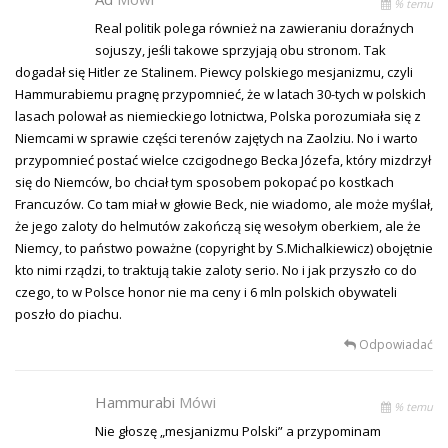
% temu
Real politik polega również na zawieraniu doraźnych
sojuszy, jeśli takowe sprzyjają obu stronom. Tak
dogadał się Hitler ze Stalinem. Piewcy polskiego mesjanizmu, czyli
Hammurabiemu pragnę przypomnieć, że w latach 30-tych w polskich
lasach polował as niemieckiego lotnictwa, Polska porozumiała się z
Niemcami w sprawie części terenów zajętych na Zaolziu. No i warto
przypomnieć postać wielce czcigodnego Becka Józefa, który mizdrzył
się do Niemców, bo chciał tym sposobem pokopać po kostkach
Francuzów. Co tam miał w głowie Beck, nie wiadomo, ale może myślał,
że jego zaloty do helmutów zakończą się wesołym oberkiem, ale że
Niemcy, to państwo poważne (copyright by S.Michalkiewicz) obojętnie
kto nimi rządzi, to traktują takie zaloty serio. No i jak przyszło co do
czego, to w Polsce honor nie ma ceny i 6 mln polskich obywateli
poszło do piachu.
Odpowiadać
Hammurabi
Mówi
% temu
Nie głoszę „mesjanizmu Polski” a przypominam