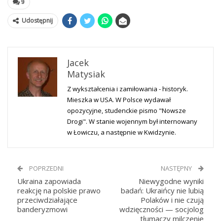
9
Udostępnij
Jacek
Matysiak
Z wykształcenia i zamiłowania - historyk.
Mieszka w USA. W Polsce wydawał
opozycyjne, studenckie pismo "Nowsze
Drogi". W stanie wojennym był internowany
w Łowiczu, a następnie w Kwidzynie.
POPRZEDNI
NASTĘPNY
Ukraina zapowiada
Niewygodne wyniki
reakcję na polskie prawo
badań: Ukraińcy nie lubią
przeciwdziałające
Polaków i nie czują
banderyzmowi
wdzięczności — socjolog
tłumaczy milczenie