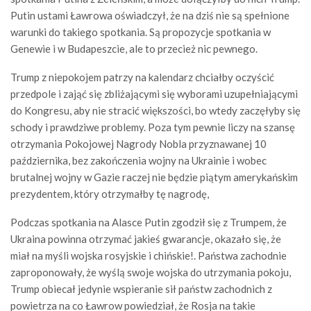
Putin ustami Ławrowa oświadczył, że na dziś nie są spełnione
warunki do takiego spotkania. Są propozycje spotkania w
Genewie i w Budapeszcie, ale to przecież nic pewnego.
Trump z niepokojem patrzy na kalendarz chciałby oczyścić
przedpole i zająć się zbliżającymi się wyborami uzupełniającymi
do Kongresu, aby nie stracić większości, bo wtedy zaczęłyby się
schody i prawdziwe problemy. Poza tym pewnie liczy na szansę
otrzymania Pokojowej Nagrody Nobla przyznawanej 10
października, bez zakończenia wojny na Ukrainie i wobec
brutalnej wojny w Gazie raczej nie będzie piątym amerykańskim
prezydentem, który otrzymałby tę nagrodę,
Podczas spotkania na Alasce Putin zgodził się z Trumpem, że
Ukraina powinna otrzymać jakieś gwarancje, okazało się, że
miał na myśli wojska rosyjskie i chińskie!. Państwa zachodnie
zaproponowały, że wyślą swoje wojska do utrzymania pokoju,
Trump obiecał jedynie wspieranie sił państw zachodnich z
powietrza na co Ławrow powiedział, że Rosja na takie