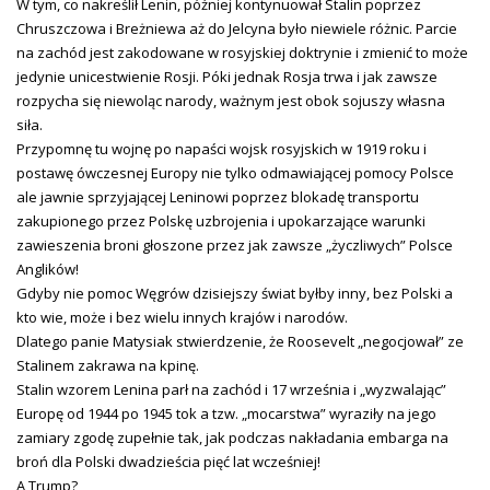
W tym, co nakreślił Lenin, później kontynuował Stalin poprzez
Chruszczowa i Breżniewa aż do Jelcyna było niewiele różnic. Parcie
na zachód jest zakodowane w rosyjskiej doktrynie i zmienić to może
jedynie unicestwienie Rosji. Póki jednak Rosja trwa i jak zawsze
rozpycha się niewoląc narody, ważnym jest obok sojuszy własna
siła.
Przypomnę tu wojnę po napaści wojsk rosyjskich w 1919 roku i
postawę ówczesnej Europy nie tylko odmawiającej pomocy Polsce
ale jawnie sprzyjającej Leninowi poprzez blokadę transportu
zakupionego przez Polskę uzbrojenia i upokarzające warunki
zawieszenia broni głoszone przez jak zawsze „życzliwych” Polsce
Anglików!
Gdyby nie pomoc Węgrów dzisiejszy świat byłby inny, bez Polski a
kto wie, może i bez wielu innych krajów i narodów.
Dlatego panie Matysiak stwierdzenie, że Roosevelt „negocjował” ze
Stalinem zakrawa na kpinę.
Stalin wzorem Lenina parł na zachód i 17 września i „wyzwalając”
Europę od 1944 po 1945 tok a tzw. „mocarstwa” wyraziły na jego
zamiary zgodę zupełnie tak, jak podczas nakładania embarga na
broń dla Polski dwadzieścia pięć lat wcześniej!
A Trump?