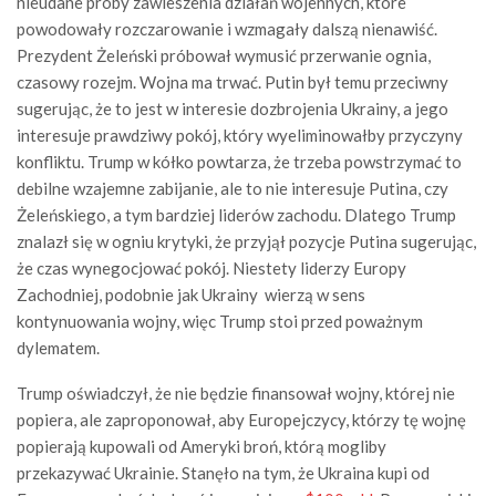
nieudane próby zawieszenia działań wojennych, które
powodowały rozczarowanie i wzmagały dalszą nienawiść.
Prezydent Żeleński próbował wymusić przerwanie ognia,
czasowy rozejm. Wojna ma trwać. Putin był temu przeciwny
sugerując, że to jest w interesie dozbrojenia Ukrainy, a jego
interesuje prawdziwy pokój, który wyeliminowałby przyczyny
konfliktu. Trump w kółko powtarza, że trzeba powstrzymać to
debilne wzajemne zabijanie, ale to nie interesuje Putina, czy
Żeleńskiego, a tym bardziej liderów zachodu. Dlatego Trump
znalazł się w ogniu krytyki, że przyjął pozycje Putina sugerując,
że czas wynegocjować pokój. Niestety liderzy Europy
Zachodniej, podobnie jak Ukrainy wierzą w sens
kontynuowania wojny, więc Trump stoi przed poważnym
dylematem.
Trump oświadczył, że nie będzie finansował wojny, której nie
popiera, ale zaproponował, aby Europejczycy, którzy tę wojnę
popierają kupowali od Ameryki broń, którą mogliby
przekazywać Ukrainie. Stanęło na tym, że Ukraina kupi od