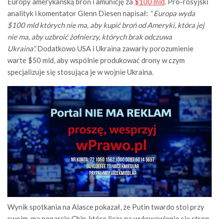
Europy amerykańską broń i amunicję za
$100 mld
. Pro-rosyjski
analityk i komentator Glenn Diesen napisał:
“ Europa wyda
$100 mld których nie ma, aby kupić broń od Ameryki, która jej
nie ma, aby uzbroić żołnierzy, których brak odczuwa
Ukraina”.
Dodatkowo USA i Ukraina zawarły porozumienie
warte $50 mld, aby wspólnie produkować drony w czym
specjalizuje się stosująca je w wojnie Ukraina.
Wynik spotkania na Alasce pokazał, że Putin twardo stoi przy
swoim, ma poparcie Chin, które liczą na wykrwawienie się stron