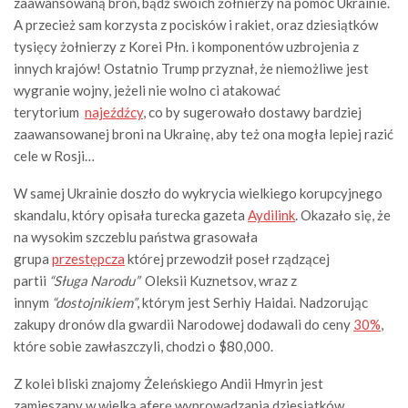
zaawansowaną broń, bądź swoich żołnierzy na pomoc Ukrainie.
A przecież sam korzysta z pocisków i rakiet, oraz dziesiątków
tysięcy żołnierzy z Korei Płn. i komponentów uzbrojenia z
innych krajów! Ostatnio Trump przyznał, że niemożliwe jest
wygranie wojny, jeżeli nie wolno ci atakować
terytorium
najeźdźcy
, co by sugerowało dostawy bardziej
zaawansowanej broni na Ukrainę, aby też ona mogła lepiej razić
cele w Rosji…
W samej Ukrainie doszło do wykrycia wielkiego korupcyjnego
skandalu, który opisała turecka gazeta
Aydilink
. Okazało się, że
na wysokim szczeblu państwa grasowała
grupa
przestępcza
której przewodził poseł rządzącej
partii
“Sługa Narodu”
Oleksii Kuznetsov, wraz z
innym
“dostojnikiem”
, którym jest Serhiy Haidai. Nadzorując
zakupy dronów dla gwardii Narodowej dodawali do ceny
30%
,
które sobie zawłaszczyli, chodzi o $80,000.
Z kolei bliski znajomy Żeleńskiego Andii Hmyrin jest
zamieszany w wielką aferę wyprowadzania dziesiątków