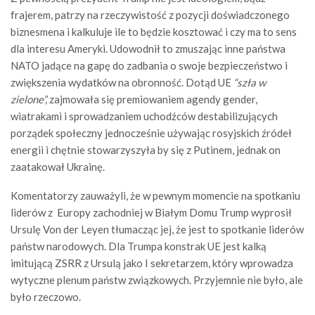
frajerem, patrzy na rzeczywistość z pozycji doświadczonego
biznesmena i kalkuluje ile to będzie kosztować i czy ma to sens
dla interesu Ameryki. Udowodnił to zmuszając inne państwa
NATO jadące na gapę do zadbania o swoje bezpieczeństwo i
zwiększenia wydatków na obronność. Dotąd UE
“szła w
zielone”,
zajmowała się premiowaniem agendy gender,
wiatrakami i sprowadzaniem uchodźców destabilizujących
porządek społeczny jednocześnie używając rosyjskich źródeł
energii i chętnie stowarzyszyła by się z Putinem, jednak on
zaatakował Ukrainę.
Komentatorzy zauważyli, że w pewnym momencie na spotkaniu
liderów z Europy zachodniej w Białym Domu Trump wyprosił
Ursulę Von der Leyen tłumacząc jej, że jest to spotkanie liderów
państw narodowych. Dla Trumpa konstrak UE jest kalką
imitującą ZSRR z Ursulą jako I sekretarzem, który wprowadza
wytyczne plenum państw związkowych. Przyjemnie nie było, ale
było rzeczowo.