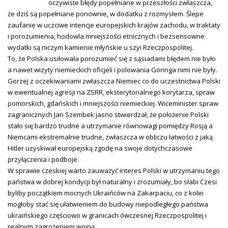
oczywiste błędy popełniane w przeszłości zwłaszcza,
że dziś są popełniane ponownie, w dodatku z rozmysłem. Ślepe
zaufanie w uczciwe intencje europejskich krajów zachodu, w traktaty
i porozumienia, hodowla mniejszości etnicznych i bezsensowne
wydatki są niczym kamienie młyńskie u szyi Rzeczpospolitej.
To, że Polska usiłowała porozumieć się z sąsiadami błędem nie było
a nawet wizyty niemieckich oficjeli i polowania Göringa nimi nie były.
Gorzej z oczekiwaniami zwłaszcza Niemiec co do uczestnictwa Polski
w ewentualnej agresji na ZSRR, eksterytorialnego korytarza, spraw
pomorskich, gdańskich i mniejszości niemieckiej. Wiceminister spraw
zagranicznych Jan Szembek jasno stwierdzał, że położenie Polski
stało się bardzo trudne a utrzymanie równowagi pomiędzy Rosją a
Niemcami ekstremalnie trudne, zwłaszcza w obliczu łatwości z jaką
Hitler uzyskiwał europejską zgodę na swoje dotychczasowe
przyłączenia i podboje.
W sprawie czeskiej warto zauważyć interes Polski w utrzymaniu tego
państwa w dobrej kondycji był naturalny i zrozumiały, bo słabi Czesi
byliby początkiem mocnych Ukraińców na Zakarpaciu, co z kolei
mogłoby stać się ułatwieniem do budowy niepodległego państwa
ukraińskiego częściowo w granicach ówczesnej Rzeczpospolitej i
realnym zagrożeniem wojną.