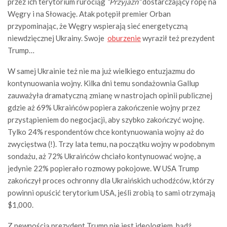
przez ich terytorium rurociąg
“Przyjaźń”
dostarczający ropę na
Węgry i na Słowację. Atak potępił premier Orban
przypominając, że Węgry wspierają sieć energetyczną
niewdzięcznej Ukrainy. Swoje
oburzenie
wyraził też prezydent
Trump…
W samej Ukrainie też nie ma już wielkiego entuzjazmu do
kontynuowania wojny. Kilka dni temu sondażownia Gallup
zauważyła dramatyczną zmianę w nastrojach opinii publicznej
gdzie aż 69% Ukraińców popiera zakończenie wojny przez
przystąpieniem do negocjacji, aby szybko zakończyć wojnę.
Tylko 24% respondentów chce kontynuowania wojny aż do
zwycięstwa (!). Trzy lata temu, na początku wojny w podobnym
sondażu, aż 72% Ukraińców chciało kontynuować wojnę, a
jedynie 22% popierało rozmowy pokojowe. W USA Trump
zakończył proces ochronny dla Ukraińskich uchodźców, którzy
powinni opuścić terytorium USA, jeśli zrobią to sami otrzymają
$1,000.
Z pewnością prezydent Trump nie jest ideologiem, bądź