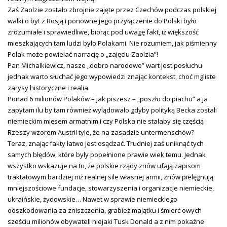
Zaś Zaolzie zostało zbrojnie zajęte przez Czechów podczas polskiej
walki o byt z Rosją i ponowne jego przyłączenie do Polski było
zrozumiałe i sprawiedliwe, biorąc pod uwagę fakt, iż większość
mieszkających tam ludzi było Polakami. Nie rozumiem, jak piśmienny
Polak może powielać narrację o „zajęciu Zaolzia”!
Pan Michalkiewicz, nasze „dobro narodowe” wart jest posłuchu
jednak warto słuchać jego wypowiedzi znając kontekst, choć mgliste
zarysy historyczne i realia.
Ponad 6 milionów Polaków – jak piszesz – „poszło do piachu” a ja
zapytam ilu by tam również wylądowało gdyby polityką Becka zostali
niemieckim mięsem armatnim i czy Polska nie stałaby się częścią
Rzeszy wzorem Austrii tyle, że na zasadzie untermenschów?
Teraz, znając fakty łatwo jest osądzać. Trudniej zaś uniknąć tych
samych błędów, które były popełnione prawie wiek temu. Jednak
wszystko wskazuje na to, że polskie rządy znów ufają zapisom
traktatowym bardziej niż realnej sile własnej armii, znów pielęgnują
mniejszościowe fundacje, stowarzyszenia i organizacje niemieckie,
ukraińskie, żydowskie… Nawet w sprawie niemieckiego
odszkodowania za zniszczenia, grabież majątku i śmierć owych
sześciu milionów obywateli niejaki Tusk Donald a z nim pokaźne