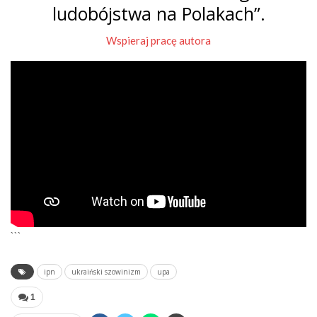
ludobójstwa na Polakach”.
Wspieraj pracę autora
```
ipn
ukraiński szowinizm
upa
1