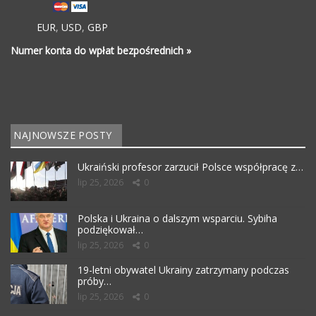
EUR
,
USD
,
GBP
Numer konta do wpłat bezpośrednich »
NAJNOWSZE POSTY
Ukraiński profesor zarzucił Polsce współpracę z…
lip 25, 2026
0
Polska i Ukraina o dalszym wsparciu. Sybiha
podziękował…
lip 25, 2026
0
19-letni obywatel Ukrainy zatrzymany podczas
próby…
lip 25, 2026
0