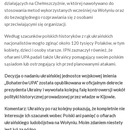
działających na Chełmszczyźnie, w której nawoływano do
stosowania metod wykorzystanych wcześniej na Wołyniu oraz
do bezwzględnego rozprawiania się z osobami
sprzeciwiającymi się organizacji.
Według szacunków polskich historyków z rąk ukraińskich
nacjonalistów mogło zginąć około 120 tysięcy Polaków, w tym
kobiety, dzieci i osoby starsze. IPN zaznaczył również, że
ofiarami UPA padali także Ukraińcy pomagający swoim polskim
sąsiadom lub ostrzegający ich przed planowanymi atakami.
Decyzja o nadaniu ukraińskiej jednostce wojskowej imienia
„Bohaterów UPA” została opublikowana w oficjalnym dekrecie
prezydenta Ukrainy i wywołała kolejną falę kontrowersji wokół
polityki historycznej prowadzonej przez władze w Kijowie.
Komentarz: Ukraińcy po raz kolejny pokazują, że kompletnie nie
interesuje ich szacunek wobec Polski ani pamięć o ofiarach
ukraińskiego ludobójstwa na Wołyniu. Moim zdaniem niestety
jest już za późno.