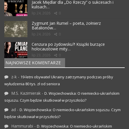
Jacek Międlar dla „Do Rzeczy” o sukcesach i
kulisach…
lip 24, 2026
0
Zygmunt Jan Rumel – poeta, żołnierz
Batalionów…
lip 24, 2026
0
Cenzura po żydowsku?! Książki burzące
holocaustowe mity…
lip 23, 2026
0
NAJNOWSZE KOMENTARZE
z-k
-
19-letni obywatel Ukrainy zatrzymany podczas próby
wyłudzenia 80 tys. zł od seniora
M.S. Kazimierak
-
D. Wojciechowska: O niemiecko-ukraińskim
sojuszu. Czym będzie skutkował w przyszłości?
ad
-
D. Wojciechowska: O niemiecko-ukraińskim sojuszu. Czym
będzie skutkował w przyszłości?
Hammurabi
-
D. Wojciechowska: O niemiecko-ukraińskim