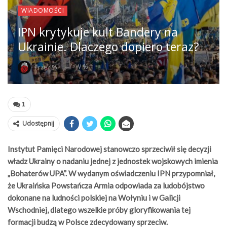
WIADOMOŚCI
IPN krytykuje kult Bandery na
Ukrainie. Dlaczego dopiero teraz?
W %
Przez %
1
Udostępnij
Instytut Pamięci Narodowej stanowczo sprzeciwił się decyzji
władz Ukrainy o nadaniu jednej z jednostek wojskowych imienia
„Bohaterów UPA”. W wydanym oświadczeniu IPN przypomniał,
że Ukraińska Powstańcza Armia odpowiada za ludobójstwo
dokonane na ludności polskiej na Wołyniu i w Galicji
Wschodniej, dlatego wszelkie próby gloryfikowania tej
formacji budzą w Polsce zdecydowany sprzeciw.