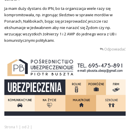
Ja mam duży dystans do IPN, bo ta organizacja wiele razy się
kompromitowała, np. ingorując śledztwo w sprawie mordów w
Ponarach, Nalibokach, bojąc się przeprowadzić jeszcze raz
ekshumacje w Jedwabnem aby nie narazić się Żydom czy np.
wrzucając wszystkich żołnierzy 1 i 2 AWP do jednego wora z UB i
komunistycznymi politykami.
Odpowiadać
Strona 1 | od 2 |