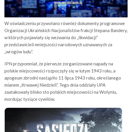
W oświadczeniu przywołano również dokumenty programowe
Organizacji Ukraińskich Nacjonalistów frakcji Stepana Bandery,
w których pojawiały się wezwania do „likwidacji”
przedstawicieli mniejszości narodowych uznawanych za
„wrogów ludu”.
IPN przypomniał, że pierwsze zorganizowane napady na
polskie miejscowości rozpoczęły się w lutym 1943 roku, a
apogeum zbrodni nastąpiło 11 lipca 1943 roku, określanego
mianem „Krwawej Niedzieli”. Tego dnia oddziały UPA
zaatakowały blisko sto polskich miejscowości na Wołyniu,
mordując tysiące cywilów.