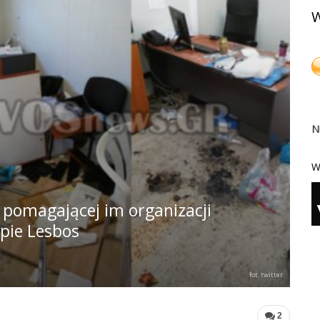
W
N
W
 pomagającej im organizacji
pie Lesbos
fot. twitter
2