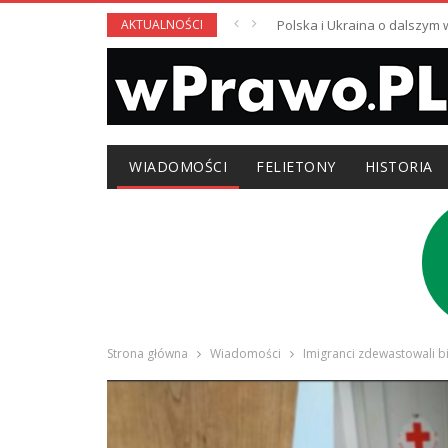
AKTUALNOŚCI
Polska i Ukraina o dalszym
WIADOMOŚCI
FELIETONY
HISTORIA
Strona główna
Wiadomości
Imigranci zdewastowali b