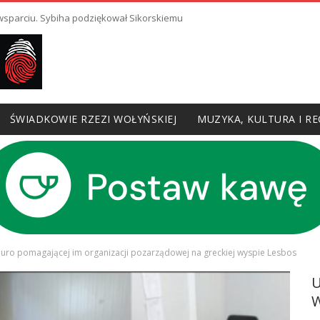
 wsparciu. Sybiha podziękował Sikorskiemu
ŚWIADKOWIE RZEZI WOŁYŃSKIEJ
MUZYKA, KULTURA I RE
iuro pomagającej im organizacji pozarządowej na greckiej wyspie Lesbos
W