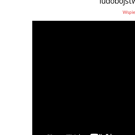
ludobójst
Wspie