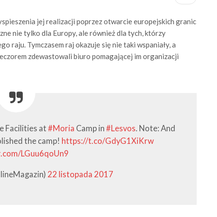
yspieszenia jej realizacji poprzez otwarcie europejskich granic
ne nie tylko dla Europy, ale również dla tych, którzy
go raju. Tymczasem raj okazuje się nie taki wspaniały, a
 wieczorem zdewastowali biuro pomagającej im organizacji
 Facilities at
#Moria
Camp in
#Lesvos
. Note: And
molished the camp!
https://t.co/GdyG1XiKrw
er.com/LGuu6qoUn9
lineMagazin)
22 listopada 2017