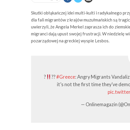
Skutki obłąkańczej idei multi-kulti i radykalnego prz
dla fali migrantów z krajów muzułmańskich są tragicz
uwierzyli, że Angela Merkel zaprasza ich do ziemskie
migranci dają upust swojej frustracji. W niedzielę
pozarządowej na greckiej wyspie Lesbos.
?
??
#Greece
: Angry Migrants Vandalize
it’s not the first time they’ve de
pic.twitt
— Onlinemagazin (@On