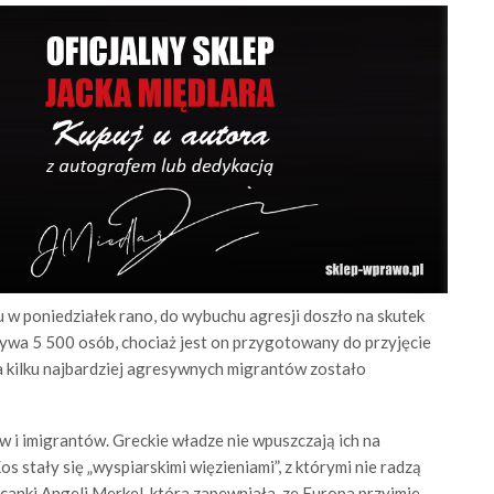
cu w poniedziałek rano, do wybuchu agresji doszło na skutek
ywa 5 500 osób, chociaż jest on przygotowany do przyjęcie
 a kilku najbardziej agresywnych migrantów zostało
 i imigrantów. Greckie władze nie wpuszczają ich na
s stały się „wyspiarskimi więzieniami”, z którymi nie radzą
canki Angeli Merkel, która zapewniała, ze Europa przyjmie