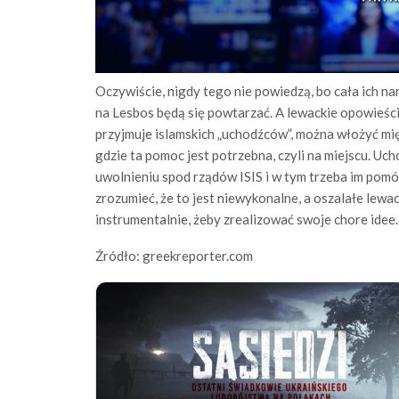
Oczywiście, nigdy tego nie powiedzą, bo cała ich nar
na Lesbos będą się powtarzać. A lewackie opowieści 
przyjmuje islamskich „uchodźców”, można włożyć m
gdzie ta pomoc jest potrzebna, czyli na miejscu. Uch
uwolnieniu spod rządów ISIS i w tym trzeba im pomóc
zrozumieć, że to jest niewykonalne, a oszalałe lewa
instrumentalnie, żeby zrealizować swoje chore idee.
Źródło: greekreporter.com