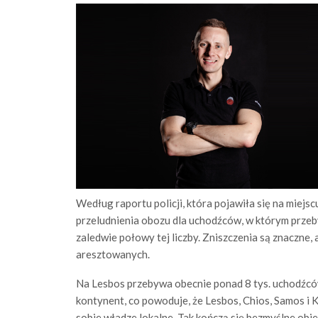
Według raportu policji, która pojawiła się na miejs
przeludnienia obozu dla uchodźców, w którym przeb
zaledwie połowy tej liczby. Zniszczenia są znaczne,
aresztowanych.
Na Lesbos przebywa obecnie ponad 8 tys. uchodźców
kontynent, co powoduje, że Lesbos, Chios, Samos i Ko
sobie władze lokalne. Tak kończą się bezmyślne obie