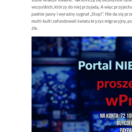
wszystkich, którzy do niej przyjadą. A więc przyjech
padnie jasny i wyraźny sygnał „Stop!”. Nie da się prze
multi-kulti zafundowali światu kryzys migracyjny, po
źle.