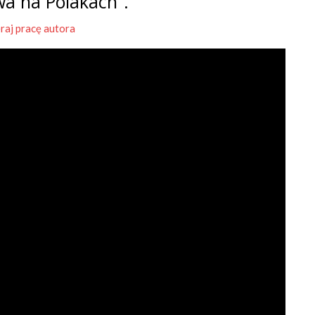
wa na Polakach”.
raj pracę autora