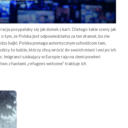
racja posypałaby się jak domek z kart. Dlatego takie sceny jak
o tym, ze Polska jest odpowiedzialna za ten dramat, bo nie
iędzy bajki. Polska pomaga autentycznym uchodźcom tam,
odźcy to ludzie, którzy chcą wrócić do swoich miast i wsi po ich
. Imigranci szukający w Europie raju na ziemi powinni
ctwo z hasłami „refugees welcome” traktuje ich