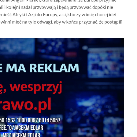
ali i kolejni nadal przybywają i będą przybywać dopóki nie
nieść Afryki i Azji do Europy, a ci, którzy w imię chorej idei
winni mieć na tyle odwagi, aby w końcu przyznać, że postąpili