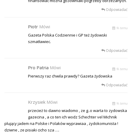
finansowac mozna go3owniaki pogrzeby obrzezanych.
Odpowiadać
Piotr
Mówi
% temu
Gazeta Polska Codziennie i GP też żydowski
szmatławiec.
Odpowiadać
Pro Patria
Mówi
% temu
Pierwszy raz chwila prawdy? Gazeta żydowska
Odpowiadać
Krzysiek
Mówi
% temu
przecież to dawno wiadomo , ze g..o warta to zydowska
gazecina , a co ten ich wodz Schechter vel Michnik
plujący jadem na Polske i Polaków wyprawiaa , zydokomunista !
dziwne , ze pisiaki cicho sza ….