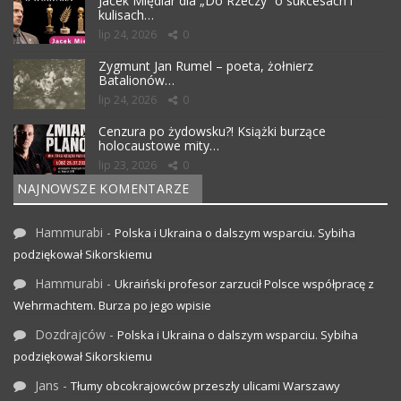
Jacek Międlar dla „Do Rzeczy” o sukcesach i
kulisach…
lip 24, 2026
0
Zygmunt Jan Rumel – poeta, żołnierz
Batalionów…
lip 24, 2026
0
Cenzura po żydowsku?! Książki burzące
holocaustowe mity…
lip 23, 2026
0
NAJNOWSZE KOMENTARZE
Hammurabi
-
Polska i Ukraina o dalszym wsparciu. Sybiha
podziękował Sikorskiemu
Hammurabi
-
Ukraiński profesor zarzucił Polsce współpracę z
Wehrmachtem. Burza po jego wpisie
Dozdrajców
-
Polska i Ukraina o dalszym wsparciu. Sybiha
podziękował Sikorskiemu
Jans
-
Tłumy obcokrajowców przeszły ulicami Warszawy