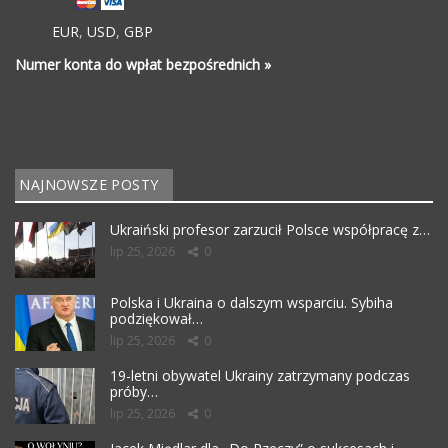
EUR
,
USD
,
GBP
Numer konta do wpłat bezpośrednich »
NAJNOWSZE POSTY
Ukraiński profesor zarzucił Polsce współpracę z…
lip 25, 2026
0
Polska i Ukraina o dalszym wsparciu. Sybiha
podziękował…
lip 25, 2026
0
19-letni obywatel Ukrainy zatrzymany podczas
próby…
lip 25, 2026
0