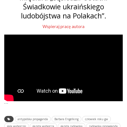
Świadkowie ukraińskiego
ludobójstwa na Polakach”.
Wspieraj pracę autora
```
antypolska propaganda
Barbara Engelking
człowiek roku gw
gala wyborczej
gazeta wyborcza
gazeta żydowska
żydowska propaganda