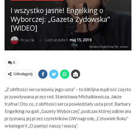
I wszystko jasne! Engelking o
Wyborczej: „Gazeta Żydowska”
[WIDEO]
Last updated
maj 15, 2019
Przez %
Barbara Engelking/ fot. screen
5
Udostępnij
„Z obfitości serca mówią jego usta” – to biblijna mądrość często
przywoływana przez red. Stanisława Michalkiewicza. Jakże
trafna! Oto co, z obfitości serca powiedziały usta prof. Barbary
Engelking na gali „Gazety Wyborczej”, podczas której odbierała
przyznaną jej przez czytelników GW nagrodę „Człowiek Roku”
w kategorii „O pamięć naszą i waszą”.