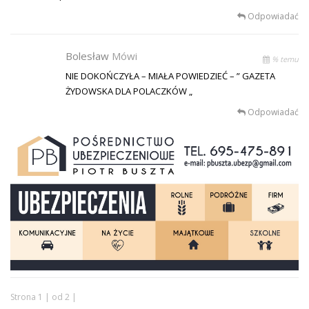
Odpowiadać
Bolesław
Mówi
% temu
NIE DOKOŃCZYŁA – MIAŁA POWIEDZIEĆ – ” GAZETA
ŻYDOWSKA DLA POLACZKÓW „
Odpowiadać
Strona 1 | od 2 |