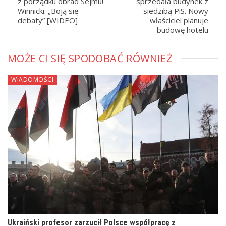
z porządku obrad Sejmu!
sprzedała budynek z
Winnicki: „Boją się
siedzibą PiS. Nowy
debaty” [WIDEO]
właściciel planuje
budowę hotelu
MOŻE CI SIĘ SPODOBAĆ RÓWNIEŻ
WIADOMOŚCI
Ukraiński profesor zarzucił Polsce współpracę z