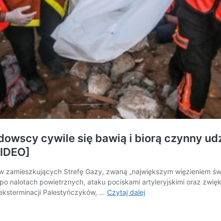
owscy cywile się bawią i biorą czynny udz
WIDEO]
ów zamieszkujących Strefę Gazy, zwaną „największym więzieniem św
 po nalotach powietrznych, ataku pociskami artyleryjskimi oraz zwię
Holokaust
eksterminacji Palestyńczyków, …
Czytaj dalej
na
Palestyńczykach