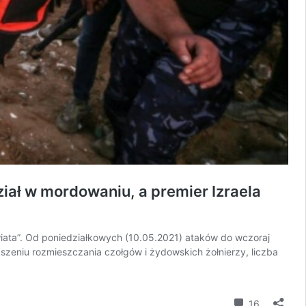
iał w mordowaniu, a premier Izraela
iata”. Od poniedziałkowych (10.05.2021) ataków do wczoraj
kszeniu rozmieszczania czołgów i żydowskich żołnierzy, liczba
komentar
16