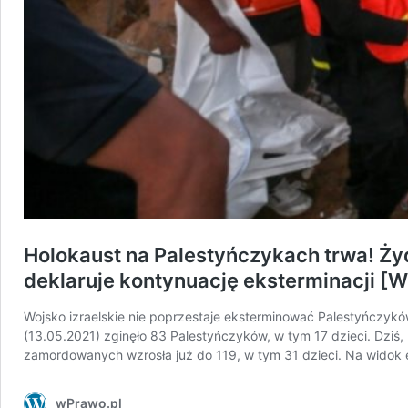
Holokaust na Palestyńczykach trwa! Żyd
deklaruje kontynuację eksterminacji [
Wojsko izraelskie nie poprzestaje eksterminować Palestyńczyk
(13.05.2021) zginęło 83 Palestyńczyków, w tym 17 dzieci. Dziś,
zamordowanych wzrosła już do 119, w tym 31 dzieci. Na widok 
wPrawo.pl