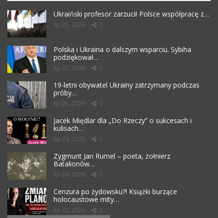
Ukraiński profesor zarzucił Polsce współpracę z…
lip 25, 2026
0
Polska i Ukraina o dalszym wsparciu. Sybiha
podziękował…
lip 25, 2026
0
19-letni obywatel Ukrainy zatrzymany podczas
próby…
lip 25, 2026
0
Jacek Międlar dla „Do Rzeczy” o sukcesach i
kulisach…
lip 24, 2026
0
Zygmunt Jan Rumel – poeta, żołnierz
Batalionów…
lip 24, 2026
0
Cenzura po żydowsku?! Książki burzące
holocaustowe mity…
lip 23, 2026
0