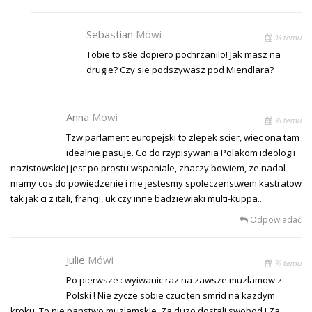
Sebastian
Mówi
% temu
Tobie to s8e dopiero pochrzanilo! Jak masz na
drugie? Czy sie podszywasz pod Miendlara?
Anna
Mówi
% temu
Tzw parlament europejski to zlepek scier, wiec ona tam
idealnie pasuje. Co do rzypisywania Polakom ideologii
nazistowskiej jest po prostu wspaniale, znaczy bowiem, ze nadal
mamy cos do powiedzenie i nie jestesmy spoleczenstwem kastratow
tak jak ci z itali, francji, uk czy inne badziewiaki multi-kuppa..
Odpowiadać
Julie
Mówi
% temu
Po pierwsze : wyiwanic raz na zawsze muzlamow z
Polski ! Nie zycze sobie czuc ten smrid na kazdym
kroku. To nie panstwo muzlamskie. Za duzo dostali swobod ! Za