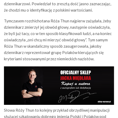
dziennikarzowi. Powiedział to zresztą dość jasno zaznaczając,
że chodzi mu o identyfikację z polskimi wartościami.
Tymczasem rozchichotana Róża Thun najpierw zażądała, żeby
dziennikarz zmierzył jej obwód głowy, następnie oświadczyła,
że byli już tacy, co w ten sposób klasyfikowali ludzi, a na koniec
oświadczyła „oni chcą mi mierzyć obwód głowy”. Tym samym
Róża Thun w skandaliczny sposób zasugerowała, jakoby
dziennikarz reprezentował grupę Polaków kierujących się
kryteriami stosowanymi przez niemieckich nazistów.
Słowa Róży Thun to kolejny przykład obrzydliwej manipulacji
służącej szkalowaniu dobrego imienia Polski i Polaków pod