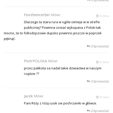
Odpowiadać
Fiorehencerbin
Mówi
% temu
Dlaczego ta stara rura w ogóle istnieje w w strefie
publicznej? Powinna zostać wykopana z Polski tak
mocno, że to folksdojczowe dupsko powinno jeszcze w poprzek
pęknąć.
Odpowiadać
PiotrPOLSKA
Mówi
% temu
przez palikota sa nadal takie dziwactwa w naszym
rządzie ??
Odpowiadać
Jacek
Mówi
% temu
Pani Róży z różą cusik sie pochrzaniło w główce.
Odpowiadać