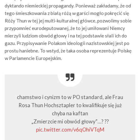
dyktando niemieckiej propagandy. Ponieważ zakładamy, że od
tego śmieszkowania z białą różą w garści mogło pokręcić się
Róży Thun w tej jej multi-kulturalnej główce, pozwolimy sobie
przypomnieć eurodeputowanej, że to jej umiłowani Niemcy
mierzyli ludziom obwód głowy i na tej podstawie słali ich do
gazu. Przypisywanie Polakom ideologii nazistowskiej jest po
prostu haniebne. To wstyd, że taka osoba reprezentuje Polskę
w Parlamencie Europejskim.
chamstwo i cynizm to w PO standard, ale Frau
Rosa Thun Hochsztapler to kwalifikuje się już
chyba na kaftan
„Zmierzcie mi obwód głowy”…? ??
pic.twitter.com/v6qOhiVTqM