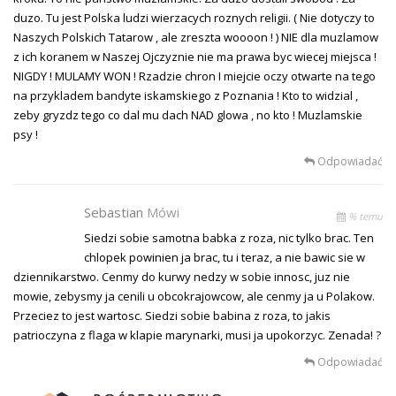
duzo. Tu jest Polska ludzi wierzacych roznych religii. ( Nie dotyczy to
Naszych Polskich Tatarow , ale zreszta woooon ! ) NIE dla muzlamow
z ich koranem w Naszej Ojczyznie nie ma prawa byc wiecej miejsca !
NIGDY ! MULAMY WON ! Rzadzie chron I miejcie oczy otwarte na tego
na przykladem bandyte iskamskiego z Poznania ! Kto to widzial ,
zeby gryzdz tego co dal mu dach NAD glowa , no kto ! Muzlamskie
psy !
Odpowiadać
Sebastian
Mówi
% temu
Siedzi sobie samotna babka z roza, nic tylko brac. Ten
chlopek powinien ja brac, tu i teraz, a nie bawic sie w
dziennikarstwo. Cenmy do kurwy nedzy w sobie innosc, juz nie
mowie, zebysmy ja cenili u obcokrajowcow, ale cenmy ja u Polakow.
Przeciez to jest wartosc. Siedzi sobie babina z roza, to jakis
patrioczyna z flaga w klapie marynarki, musi ja upokorzyc. Zenada! ?
Odpowiadać