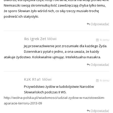
Niemiaszki swoją skromniutką ilość zawdzięczają chyba tylko temu,
że sporo Słowian żyło wśród nich, co siłą rzeczy musiało trochę
podnieść ich statystyki.
Odpowiadać
Iks Igrek Zet
Mówi
% temu
Jej przewrazliwienie jest zrozumiałe dla każdego Żyda.
Dziennikarz pytał o jedno, a ona uważa, że każdy
atakuje żydostwo. Kolokwialnie ujmując. Intelektualna masakra.
Odpowiadać
KzK R1a1
Mówi
% temu
Przywódstwo żydów w ludobójstwie Narodów
Słowiańskich podczas II WS.
http://wolna-polska.pl/wiadomosci/udzial-zydow-w-nazistowskim-
aparacie-terroru-2013-09
Odpowiadać