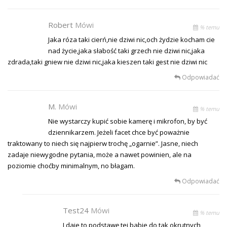
Robert
Mówi
% temu
Jaka róza taki cierń,nie dziwi nic,och żydzie kocham cie
nad życie,jaka słabość taki grzech nie dziwi nic,jaka
zdrada,taki gniew nie dziwi nic,jaka kieszen taki gest nie dziwi nic
Odpowiadać
M.
Mówi
% temu
Nie wystarczy kupić sobie kamerę i mikrofon, by być
dziennikarzem. Jeżeli facet chce być poważnie
traktowany to niech się najpierw trochę „ogarnie”. Jasne, niech
zadaje niewygodne pytania, może a nawet powinien, ale na
poziomie choćby minimalnym, no błagam.
Odpowiadać
Test24
Mówi
% temu
I daje to podstawę tej babie do tak okrutnych