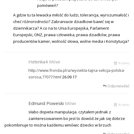
pomówień?
A gdzie tu ta lewacka miłość do ludzi, tolerancja, wyrozumiałość i
cheć różnorodności? Zabraniacie dziadkowi bawić się w
dziennikarza? A co na to Unia Europejska, Parlament
Europejski, ONZ, prawa człowieka, prawa dziadków, prawa
producentów kamer, wolność słowa, wolne media i Konstytucja?
Helenka4
Mówi
% temu
http://www.fronda.pl/a/wyciekla-tajna-sekcja-polska-
sorosa,77077.html
26.09.17
Odpowiadać
Edmund Poweski
Mówi
% temu
słabo dopieta manipulacja. czytałem jednak z
zainteresowaniem bo jest to dowód że jak się dobrze
pokombinuje to można każdemu wmówic dziecko w brzuch