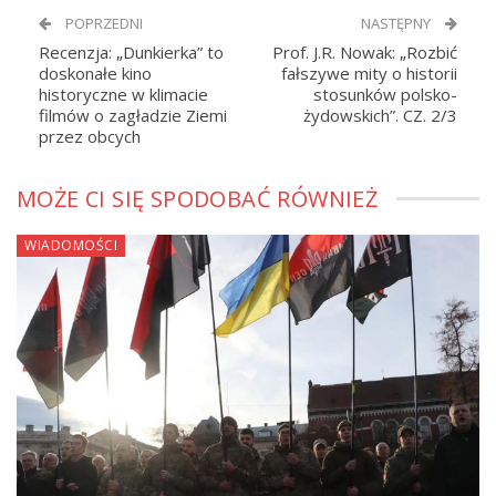
POPRZEDNI
NASTĘPNY
Recenzja: „Dunkierka” to
Prof. J.R. Nowak: „Rozbić
doskonałe kino
fałszywe mity o historii
historyczne w klimacie
stosunków polsko-
filmów o zagładzie Ziemi
żydowskich”. CZ. 2/3
przez obcych
MOŻE CI SIĘ SPODOBAĆ RÓWNIEŻ
WIADOMOŚCI