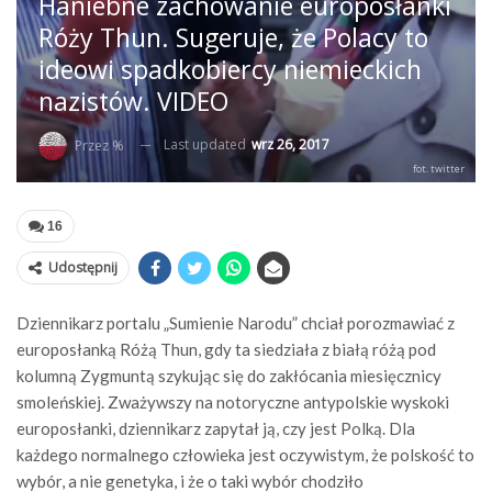
Haniebne zachowanie europosłanki
Róży Thun. Sugeruje, że Polacy to
ideowi spadkobiercy niemieckich
nazistów. VIDEO
Last updated
wrz 26, 2017
Przez %
fot. twitter
16
Udostępnij
Dziennikarz portalu „Sumienie Narodu” chciał porozmawiać z
europosłanką Różą Thun, gdy ta siedziała z białą różą pod
kolumną Zygmuntą szykując się do zakłócania miesięcznicy
smoleńskiej. Zważywszy na notoryczne antypolskie wyskoki
europosłanki, dziennikarz zapytał ją, czy jest Polką. Dla
każdego normalnego człowieka jest oczywistym, że polskość to
wybór, a nie genetyka, i że o taki wybór chodziło