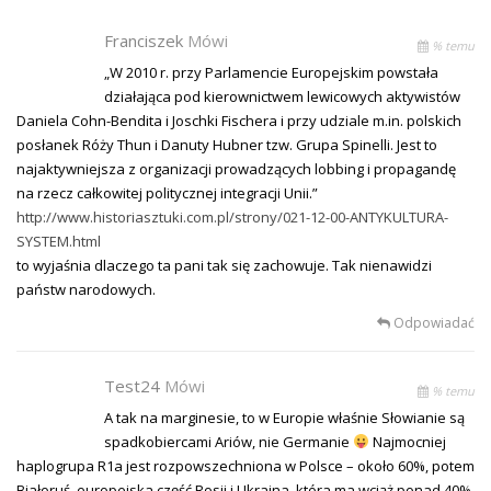
Franciszek
Mówi
% temu
„W 2010 r. przy Parlamencie Europejskim powstała
działająca pod kierownictwem lewicowych aktywistów
Daniela Cohn-Bendita i Joschki Fischera i przy udziale m.in. polskich
posłanek Róży Thun i Danuty Hubner tzw. Grupa Spinelli. Jest to
najaktywniejsza z organizacji prowadzących lobbing i propagandę
na rzecz całkowitej politycznej integracji Unii.”
http://www.historiasztuki.com.pl/strony/021-12-00-ANTYKULTURA-
SYSTEM.html
to wyjaśnia dlaczego ta pani tak się zachowuje. Tak nienawidzi
państw narodowych.
Odpowiadać
Test24
Mówi
% temu
A tak na marginesie, to w Europie właśnie Słowianie są
spadkobiercami Ariów, nie Germanie
Najmocniej
haplogrupa R1a jest rozpowszechniona w Polsce – około 60%, potem
Białoruś, europejska część Rosji i Ukraina, która ma wciąż ponad 40%.