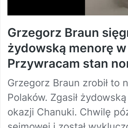
Grzegorz Braun sięgn
żydowską menorę w s
Przywracam stan no
Grzegorz Braun zrobił to na
Polaków. Zgasił żydowską
okazji Chanuki. Chwilę pó
sejmowej i został wykluc