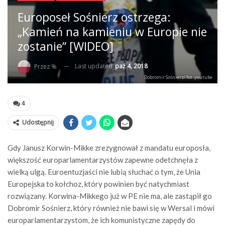
Europoseł Sośnierz ostrzega:
„Kamień na kamieniu w Europie nie
zostanie” [WIDEO]
Last updated
paź 4, 2018
Przez %
Dobromir Sośnierz/ fot. youtube
4
Udostępnij
Gdy Janusz Korwin-Mikke zrezygnował z mandatu europosła,
większość europarlamentarzystów zapewne odetchnęła z
wielką ulgą. Euroentuzjaści nie lubią słuchać o tym, że Unia
Europejska to kołchoz, który powinien być natychmiast
rozwiązany. Korwina-Mikkego już w PE nie ma, ale zastąpił go
Dobromir Sośnierz, który również nie bawi się w Wersal i mówi
europarlamentarzystom, że ich komunistyczne zapędy do