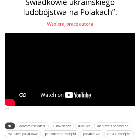
Świadkowie ukraińskiego
ludobójstwa na Polakach”.
Wspieraj pracę autora
```
dobromir sośnierz
Eurokołchoz
luka vat
manifest z ventotene
oszustwo podatkowe
parlament europejski
podatek vat
unia europejska