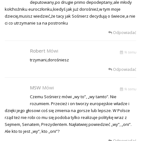
deputowany,po drugie primo depodeptany,ale młody
kołchoźniku euroczłonku,kiedyś jak już dorośnież,w tym moje
dziecię,musisz wiedzieć,że tacy jak Sośnierz decydują o świecie,a nie
ci co utrzymanie sa na postronku
Odpowiadać
Robert
Mówi
% temu
trzymani,dorośniesz
Odpowiadać
MSW
Mówi
% temu
Czemu Sośnierz mówi „wy to”, „wy tamto”. Nie
rozumiem. Przecież i on tworzy europejskie władze i
dzięki jego głosowi coś się zmienia na gorsze lub lepsze. W Polsce
rząd też nie robi co mu się podoba tylko realizuje politykę wraz z
Sejmem, Senatem, Prezydentem. Najłatwiej powiedzieć „wy”, „oni”.
Ale kto to jest „wy”, kto „oni”?
Odpowiadać