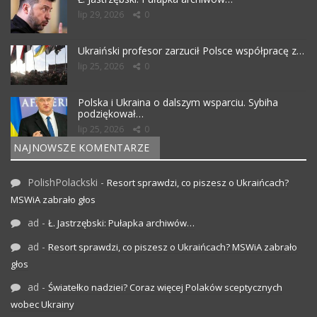
lip 29, 2026
0
Ukraiński profesor zarzucił Polsce współpracę z…
lip 25, 2026
0
Polska i Ukraina o dalszym wsparciu. Sybiha
podziękował…
lip 25, 2026
0
NAJNOWSZE KOMENTARZE
PolishPolackski
-
Resort sprawdzi, co piszesz o Ukraińcach?
MSWiA zabrało głos
ad
-
Ł. Jastrzębski: Pułapka archiwów…
ad
-
Resort sprawdzi, co piszesz o Ukraińcach? MSWiA zabrało
głos
ad
-
Światełko nadziei? Coraz więcej Polaków sceptycznych
wobec Ukrainy