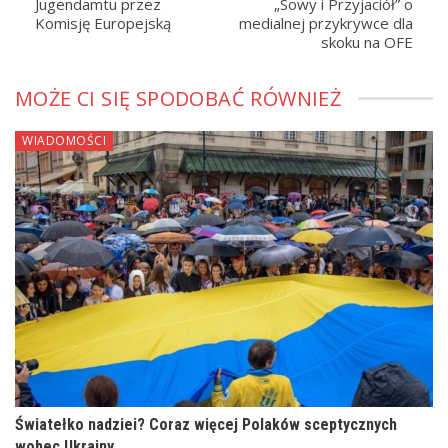
Jugendamtu przez
„Sowy i Przyjaciół” o
Komisję Europejską
medialnej przykrywce dla
skoku na OFE
MOŻE CI SIĘ SPODOBAĆ RÓWNIEŻ
WIADOMOŚCI
Światełko nadziei? Coraz więcej Polaków sceptycznych
wobec Ukrainy