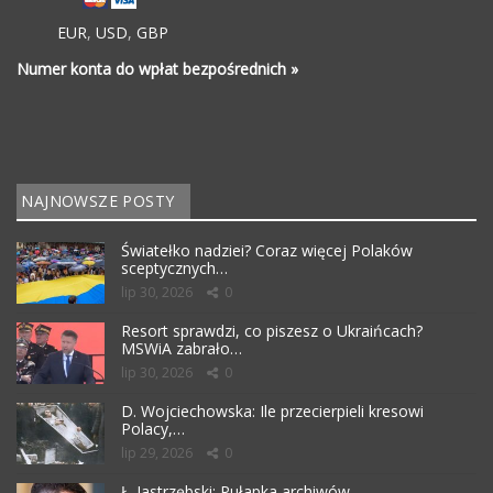
EUR
,
USD
,
GBP
Numer konta do wpłat bezpośrednich »
NAJNOWSZE POSTY
Światełko nadziei? Coraz więcej Polaków
sceptycznych…
lip 30, 2026
0
Resort sprawdzi, co piszesz o Ukraińcach?
MSWiA zabrało…
lip 30, 2026
0
D. Wojciechowska: Ile przecierpieli kresowi
Polacy,…
lip 29, 2026
0
Ł. Jastrzębski: Pułapka archiwów…