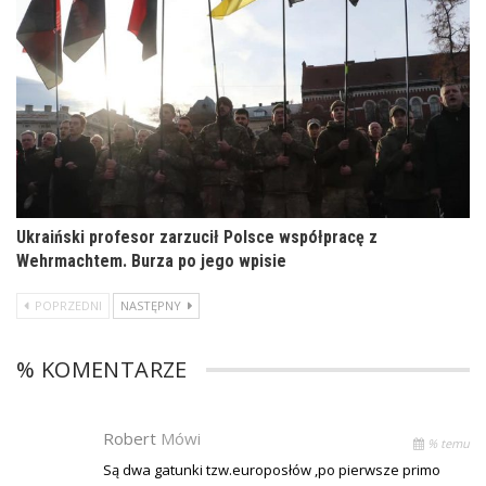
Ukraiński profesor zarzucił Polsce współpracę z
Wehrmachtem. Burza po jego wpisie
POPRZEDNI
NASTĘPNY
% KOMENTARZE
Robert
Mówi
% temu
Są dwa gatunki tzw.europosłów ,po pierwsze primo