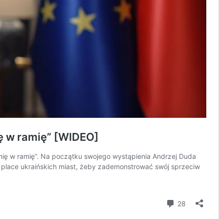
ę w ramię” [WIDEO]
amię w ramię”. Na początku swojego wystąpienia Andrzej Duda
i place ukraińskich miast, żeby zademonstrować swój sprzeciw
komentar
28