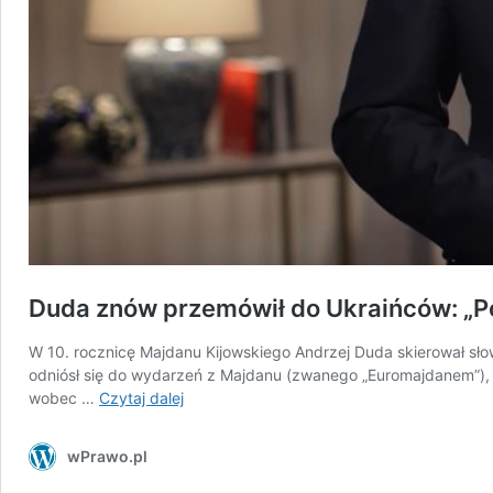
Duda znów przemówił do Ukraińców: „Po
W 10. rocznicę Majdanu Kijowskiego Andrzej Duda skierował sło
odniósł się do wydarzeń z Majdanu (zwanego „Euromajdanem”), k
Duda
wobec …
Czytaj dalej
znów
przemówił
wPrawo.pl
do
Ukraińców: