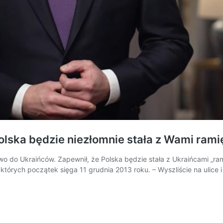
lska będzie niezłomnie stała z Wami rami
wo do Ukraińców. Zapewnił, że Polska będzie stała z Ukraińcami „r
tórych początek sięga 11 grudnia 2013 roku. – Wyszliście na ulice 