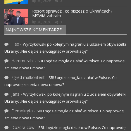
lip 30, 2026
0
Resort sprawdzi, co piszesz o Ukraińcach?
MSWiA zabrało…
lip 30, 2026
0
NAJNOWSZE KOMENTARZE
Flex
-
Wyrzykowski po kolejnym nagraniu z udziałem obywatelki
Ukrainy: „Nie dajcie się wciągnąć w prowokację”
Hammurabi
-
SBU będzie mogła działać w Polsce. Co naprawdę
zmienia nowa umowa?
zgred malkontent
-
SBU będzie mogła działać w Polsce. Co
naprawdę zmienia nowa umowa?
Jans
-
Wyrzykowski po kolejnym nagraniu z udziałem obywatelki
Ukrainy: „Nie dajcie się wciągnąć w prowokację”
Demokryta
-
SBU będzie mogła działać w Polsce. Co naprawdę
zmienia nowa umowa?
Dozdrajców
-
SBU będzie mogła działać w Polsce. Co naprawdę