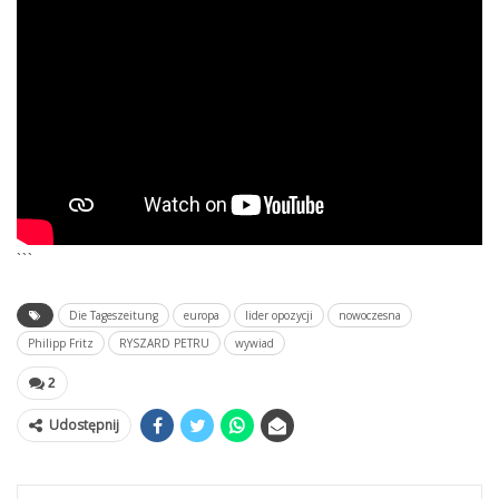
```
Die Tageszeitung
europa
lider opozycji
nowoczesna
Philipp Fritz
RYSZARD PETRU
wywiad
2
Udostępnij