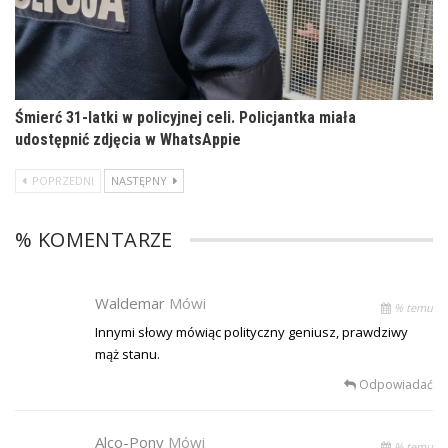
Śmierć 31-latki w policyjnej celi. Policjantka miała
udostępnić zdjęcia w WhatsAppie
POPRZEDNI
NASTĘPNY
% KOMENTARZE
Waldemar
Mówi
% temu
Innymi słowy mówiąc polityczny geniusz, prawdziwy
mąż stanu.
Odpowiadać
Alco-Pony
Mówi
% temu