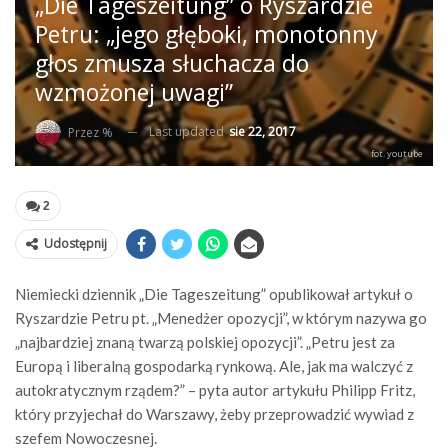
„Die Tageszeitung” o Ryszardzie
Petru: „jego głęboki, monotonny
głos zmusza słuchacza do
wzmożonej uwagi”
Last updated
sie 22, 2017
Przez %
fot. youtube
2
Udostępnij
Niemiecki dziennik „Die Tageszeitung” opublikował artykuł o
Ryszardzie Petru pt. „Menedżer opozycji”, w którym nazywa go
„najbardziej znaną twarzą polskiej opozycji”. „Petru jest za
Europą i liberalną gospodarką rynkową. Ale, jak ma walczyć z
autokratycznym rządem?” – pyta autor artykułu Philipp Fritz,
który przyjechał do Warszawy, żeby przeprowadzić wywiad z
szefem Nowoczesnej.