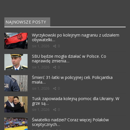
NAJNOWSZE POSTY
Wyrzykowski po kolejnym nagraniu z udziałem
obywatelki…
sie 1, 2026
0
SBU będzie mogła działać w Polsce. Co
naprawdę zmienia…
sie 1, 2026
0
Śmierć 31-latki w policyjnej celi. Policjantka
miała…
sie 1, 2026
0
Tusk zapowiada kolejną pomoc dla Ukrainy. W
grze są…
sie 1, 2026
0
Światełko nadziei? Coraz więcej Polaków
sceptycznych…