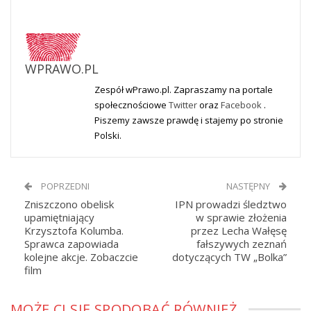
WPRAWO.PL
Zespół wPrawo.pl. Zapraszamy na portale
społecznościowe
Twitter
oraz
Facebook
.
Piszemy zawsze prawdę i stajemy po stronie
Polski.
POPRZEDNI
NASTĘPNY
Zniszczono obelisk
IPN prowadzi śledztwo
upamiętniający
w sprawie złożenia
Krzysztofa Kolumba.
przez Lecha Wałęsę
Sprawca zapowiada
fałszywych zeznań
kolejne akcje. Zobaczcie
dotyczących TW „Bolka”
film
MOŻE CI SIĘ SPODOBAĆ RÓWNIEŻ