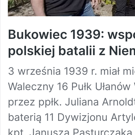
Bukowiec 1939: wsp
polskiej batalii z N
3 września 1939 r. miał 
Waleczny 16 Pułk Ułanów 
przez ppłk. Juliana Arnol
baterią 11 Dywizjonu Art
kpt. Janusza Pasturczaka