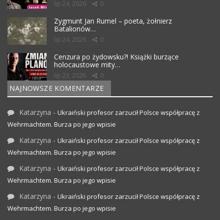
lip 24, 2026
0
Zygmunt Jan Rumel – poeta, żołnierz
Batalionów…
lip 24, 2026
0
Cenzura po żydowsku?! Książki burzące
holocaustowe mity…
lip 23, 2026
0
NAJNOWSZE KOMENTARZE
Katarzyna
-
Ukraiński profesor zarzucił Polsce współpracę z
Wehrmachtem. Burza po jego wpisie
Katarzyna
-
Ukraiński profesor zarzucił Polsce współpracę z
Wehrmachtem. Burza po jego wpisie
Katarzyna
-
Ukraiński profesor zarzucił Polsce współpracę z
Wehrmachtem. Burza po jego wpisie
Katarzyna
-
Ukraiński profesor zarzucił Polsce współpracę z
Wehrmachtem. Burza po jego wpisie