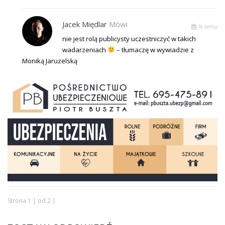
Jacek Międlar
Mówi
% temu
nie jest rolą publicysty uczestniczyć w takich
wadarzeniach
– tłumaczę w wywiadzie z
Moniką Jaruzelską
Strona 1 | od 2 |