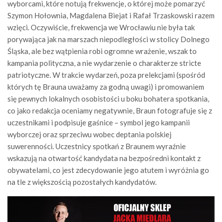
wyborcami, które notują frekwencje, o której może pomarzyć
Szymon Hołownia, Magdalena Biejat i Rafał Trzaskowski razem
wzięci. Oczywiście, frekwencja we Wrocławiu nie była tak
porywająca jak na marszach niepodległości w stolicy Dolnego
Śląska, ale bez wątpienia robi ogromne wrażenie, wszak to
kampania polityczna, a nie wydarzenie o charakterze stricte
patriotyczne. W trakcie wydarzeń, poza prelekcjami (spośród
których tę Brauna uważamy za godną uwagi) i promowaniem
się pewnych lokalnych osobistości u boku bohatera spotkania,
co jako redakcja oceniamy negatywnie, Braun fotografuje się z
uczestnikami i podpisuje gaśnice – symbol jego kampanii
wyborczej oraz sprzeciwu wobec deptania polskiej
suwerenności. Uczestnicy spotkań z Braunem wyraźnie
wskazują na otwartość kandydata na bezpośredni kontakt z
obywatelami, co jest zdecydowanie jego atutem i wyróżnia go
na tle z większością pozostałych kandydatów.