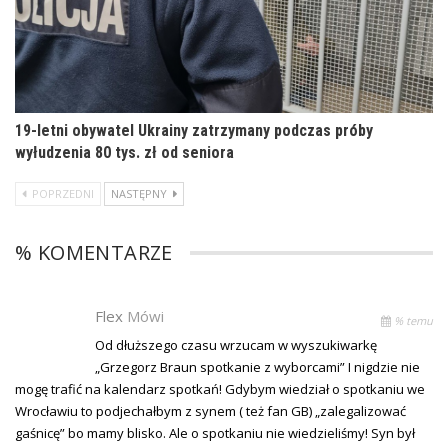
19-letni obywatel Ukrainy zatrzymany podczas próby
wyłudzenia 80 tys. zł od seniora
POPRZEDNI
NASTĘPNY
% KOMENTARZE
Flex
Mówi
% temu
Od dłuższego czasu wrzucam w wyszukiwarkę
„Grzegorz Braun spotkanie z wyborcami” I nigdzie nie
mogę trafić na kalendarz spotkań! Gdybym wiedział o spotkaniu we
Wrocławiu to podjechałbym z synem ( też fan GB) „zalegalizować
gaśnicę” bo mamy blisko. Ale o spotkaniu nie wiedzieliśmy! Syn był