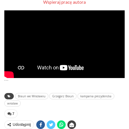
Wspieraj pracę autora
```
Braun we Wrocławiu
Grzegorz Braun
kampania prezydencka
wrocław
7
Udostępnij