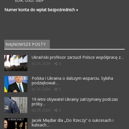
EUR
,
USD
,
GBP
Numer konta do wpłat bezpośrednich »
NAJNOWSZE POSTY
Ukraiński profesor zarzucił Polsce współpracę z…
lip 25, 2026
0
Polska i Ukraina o dalszym wsparciu. Sybiha
podziękował…
lip 25, 2026
0
19-letni obywatel Ukrainy zatrzymany podczas
próby…
lip 25, 2026
0
Jacek Międlar dla „Do Rzeczy” o sukcesach i
kulisach…