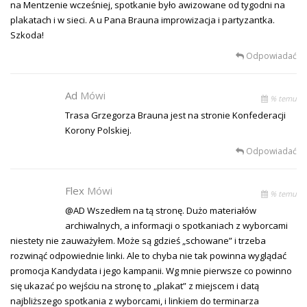
na Mentzenie wcześniej, spotkanie było awizowane od tygodni na
plakatach i w sieci. A u Pana Brauna improwizacja i partyzantka.
Szkoda!
Odpowiadać
Ad
Mówi
% temu
Trasa Grzegorza Brauna jest na stronie Konfederacji
Korony Polskiej.
Odpowiadać
Flex
Mówi
% temu
@AD Wszedłem na tą stronę. Dużo materiałów
archiwalnych, a informacji o spotkaniach z wyborcami
niestety nie zauważyłem. Może są gdzieś „schowane” i trzeba
rozwinąć odpowiednie linki. Ale to chyba nie tak powinna wyglądać
promocja Kandydata i jego kampanii. Wg mnie pierwsze co powinno
się ukazać po wejściu na stronę to „plakat” z miejscem i datą
najbliższego spotkania z wyborcami, i linkiem do terminarza