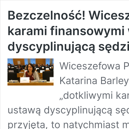
Bezczelność! Wicesz
karami finansowymi 
dyscyplinującą sędz
Wiceszefowa P
Katarina Barle
„dotkliwymi ka
ustawą dyscyplinującą sęd
przyjęta, to natychmiast 