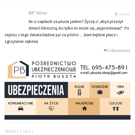
BP
Mówi
% temu
Ile ci zapłacili za plucie jadem? Życzę ci ,abyś przeżył
śmierć kliniczną, bo tylko to może cię „wyprostować”. Po
zejściu z tego świata będzie już za późno … (tam będzie płacz i
zgrzytanie zębów)
Odpowiadać
Strona 1 | od 2 |