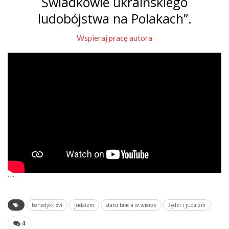
Świadkowie ukraińskiego
ludobójstwa na Polakach”.
Wspieraj pracę autora
```
benedykt xvi
judaizm
starsi bracia w wierze
żydzi i judaizm
4