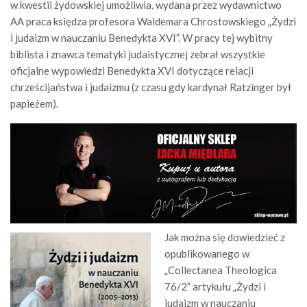
w kwestii żydowskiej umożliwia, wydana przez wydawnictwo
AA praca księdza profesora Waldemara Chrostowskiego „Żydzi
i judaizm w nauczaniu Benedykta XVI”. W pracy tej wybitny
biblista i znawca tematyki judaistycznej zebrał wszystkie
oficjalne wypowiedzi Benedykta XVI dotyczące relacji
chrześcijaństwa i judaizmu (z czasu gdy kardynał Ratzinger był
papieżem).
Jak można się dowiedzieć z
opublikowanego w
„Collectanea Theologica
76/2” artykułu „Żydzi i
judaizm w nauczaniu