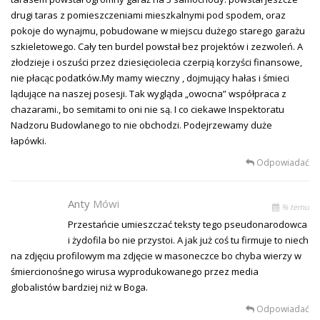
drugi taras z pomieszczeniami mieszkalnymi pod spodem, oraz
pokoje do wynajmu, pobudowane w miejscu dużego starego garażu
szkieletowego. Cały ten burdel powstał bez projektów i zezwoleń. A
złodzieje i oszuści przez dziesięciolecia czerpią korzyści finansowe,
nie płacąc podatków.My mamy wieczny , dojmujący hałas i śmieci
lądujące na naszej posesji. Tak wygląda „owocna” współpraca z
chazarami., bo semitami to oni nie są. I co ciekawe Inspektoratu
Nadzoru Budowlanego to nie obchodzi. Podejrzewamy duże
łapówki.
Odpowiadać
Anty
Mówi
% temu
Przestańcie umieszczać teksty tego pseudonarodowca
i żydofila bo nie przystoi. A jak już coś tu firmuje to niech
na zdjęciu profilowym ma zdjęcie w masoneczce bo chyba wierzy w
śmiercionośnego wirusa wyprodukowanego przez media
globalistów bardziej niż w Boga.
Odpowiadać