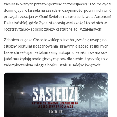
zamieszkiwanych przez większość chrześcijańską” i to, że Żydzi
dominujący w Izraelu na zasadzie wzajemności powinni chronić
praw „chrześcijan w Ziemi Świętej, na terenie Izraela Autonomii
Palestyńskiej, gdzie Żydzi stanowią większość i to od nich w
rozstrzygający sposób zależy kształt relacji wzajemnych”.
Zdaniem księdza Chrostowskiego trzeba „zwrócić uwagę na
słuszny postulat poszanowania „praw mniejszości religijnych,
także chrześcijan, w takim samym stopniu, w jakim wyznawcy
judaizmu żądają analogicznych praw dla siebie. Łączy się to z
zabezpieczeniem integralności i statusu miejsc świętych”.