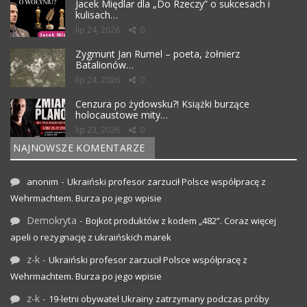
Jacek Międlar dla „Do Rzeczy” o sukcesach i
kulisach…
lip 24, 2026
0
Zygmunt Jan Rumel – poeta, żołnierz
Batalionów…
lip 24, 2026
0
Cenzura po żydowsku?! Książki burzące
holocaustowe mity…
lip 23, 2026
0
NAJNOWSZE KOMENTARZE
-
anonim
Ukraiński profesor zarzucił Polsce współpracę z
Wehrmachtem. Burza po jego wpisie
Demokryta
-
Bojkot produktów z kodem „482”. Coraz więcej
apeli o rezygnację z ukraińskich marek
z-k
-
Ukraiński profesor zarzucił Polsce współpracę z
Wehrmachtem. Burza po jego wpisie
z-k
-
19-letni obywatel Ukrainy zatrzymany podczas próby