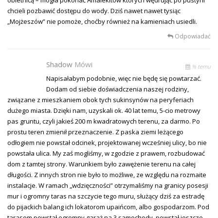
chcieli pozbawić dostępu do wody. Dziś nawet nawet tysiąc
„Mojżeszów” nie pomoże, choćby również na kamieniach usiedli.
Odpowiadać
Shadow
Mówi
% temu
Napisałabym podobnie, więc nie będę się powtarzać.
Dodam od siebie doświadczenia naszej rodziny,
związane z mieszkaniem obok tych sukinsynów na peryferiach
dużego miasta. Dzięki nam, uzyskali ok. 40 lat temu, 5-cio metrowy
pas gruntu, czyli jakieś 200 m kwadratowych terenu, za darmo. Po
prostu teren zmienił przeznaczenie. Z paska ziemi leżącego
odłogiem nie powstał odcinek, projektowanej wcześniej ulicy, bo nie
powstała ulica. My zaś mogliśmy, w zgodzie z prawem, rozbudować
dom z tamtej strony. Warunkiem było zawężenie terenu na całej
długości. Z innych stron nie było to możliwe, ze względu na rozmaite
instalacje. W ramach „wdzięczności” otrzymaliśmy na granicy posesji
mur i ogromny taras na szczycie tego muru, służący dziś za estradę
do pijackich balang ich lokatorom upaińcom, albo gospodarzom. Pod
tarasem powstał ogromny garaż na 3 samochody. powstał jeszcze