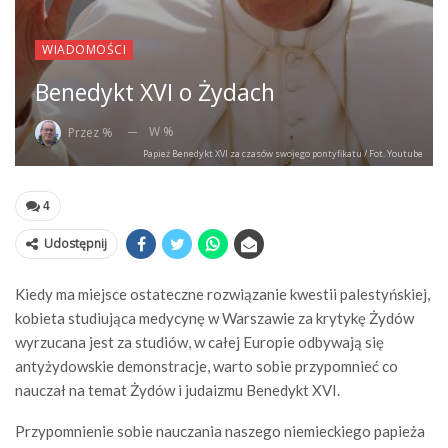
WIADOMOŚCI
Benedykt XVI o Żydach
W %
Przez %
Papież Benedykt XVI za czasów swojego pontyfikatu / Fot. Youtube
4
Udostępnij
Kiedy ma miejsce ostateczne rozwiązanie kwestii palestyńskiej,
kobieta studiująca medycynę w Warszawie za krytykę Żydów
wyrzucana jest za studiów, w całej Europie odbywają się
antyżydowskie demonstracje, warto sobie przypomnieć co
nauczał na temat Żydów i judaizmu Benedykt XVI.
Przypomnienie sobie nauczania naszego niemieckiego papieża