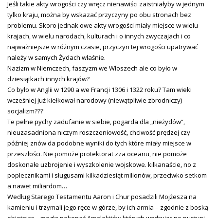
Jeśli takie akty wrogości czy wręcz nienawiści zaistniałyby w jednym
tylko kraju, można by wskazać przyczyny po obu stronach bez
problemu. Skoro jednak owe akty wrogości miały miejsce w wielu
krajach, w wielu narodach, kulturach i o innych zwyczajach i co
najważniejsze w różnym czasie, przyczyn tej wrogości upatrywać
należy w samych Żydach właśnie.
Nazizm w Niemczech, faszyzm we Włoszech ale co było w
dziesiątkach innych krajów?
Co było w Anglii w 1290 a we Francji 1306 i 1322 roku? Tam wieki
wcześniej już kiełkował narodowy (niewątpliwie zbrodniczy)
socjalizm???
Te pełne pychy zadufanie w siebie, pogarda dla „nieżydów”,
nieuzasadniona niczym roszczeniowość, chciwość prędzej czy
później znów da podobne wyniki do tych które miały miejsce w
przeszłości. Nie pomoże protektorat zza oceanu, nie pomoże
doskonałe uzbrojenie i wyszkolenie wojskowe. kilkanaście, no z
poplecznikami i sługusami kilkadziesiąt milionów, przeciwko setkom
a nawet miliardom…
Według Starego Testamentu Aaron i Chur posadzili Mojżesza na
kamieniu i trzymali jego ręce w górze, by ich armia – zgodnie z boską
obietnicą – mogła pokonać Amalekitów których wędrując po pustyni