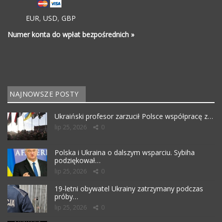
EUR
,
USD
,
GBP
Numer konta do wpłat bezpośrednich »
NAJNOWSZE POSTY
Ukraiński profesor zarzucił Polsce współpracę z…
lip 25, 2026
0
Polska i Ukraina o dalszym wsparciu. Sybiha
podziękował…
lip 25, 2026
0
19-letni obywatel Ukrainy zatrzymany podczas
próby…
lip 25, 2026
0