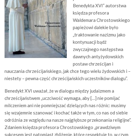
Benedykta XVI” autorstwa
księdza profesora
Waldemara Chrostowskiego
papieżowi dalekie było
„traktowanie nazizmu jako
kontynuacji bądź
zwyczajnego następstwa
dawnych antyżydowskich
postaw chrześcijan i
nauczania chrześcijańskiego, jak chce tego wielu żydowskich i –
niestety – pewna część chrześcijańskich uczestników dialogu”.
Benedykt XVI uważał, że w dialogu między judaizmem a
chrześcijaństwem „uczciwość wymaga, aby […] nie pomijać
milczeniem ani nie pomniejszać dzielących nas różnic: musimy
się wzajemnie szanować i kochać także w tym, co nas od siebie
odróżnia ze względu na nasze najgłębsze przekonania religijne”.
Zdaniem księdza profesora Chrostowskiego „prawdziwym
sukcesem jest natomiast zbliżenie, które respektuje to, w czym