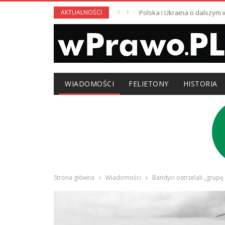
AKTUALNOŚCI
Polska i Ukraina o dalszym
WIADOMOŚCI
FELIETONY
HISTORIA
Strona główna
Wiadomości
Bandyci ostrzelali „grup