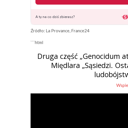
Źródło: La Provance, France24
```html
Druga część „Genocidum at
Międlara „Sąsiedzi. Os
ludobójst
Wspie