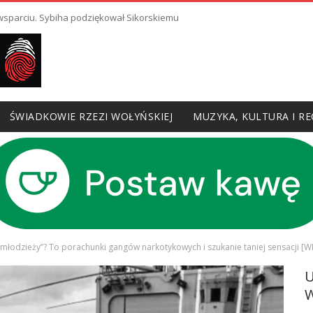
 wsparciu. Sybiha podziękował Sikorskiemu
ŚWIADKOWIE RZEZI WOŁYŃSKIEJ
MUZYKA, KULTURA I RE
ę młodzieży”? To porachunki gangów narkotykowych i szukanie taniej sensacji [
W