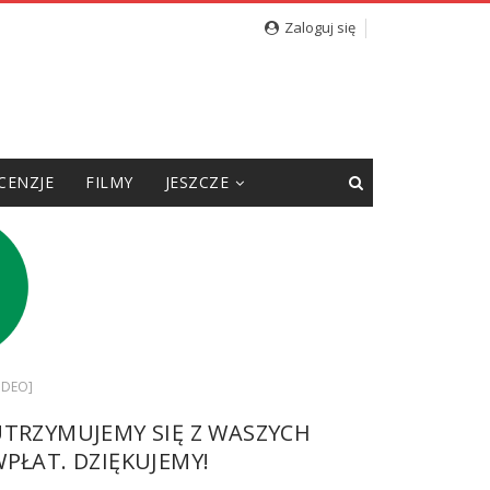
Zaloguj się
CENZJE
FILMY
JESZCZE
WIDEO]
UTRZYMUJEMY SIĘ Z WASZYCH
PŁAT. DZIĘKUJEMY!