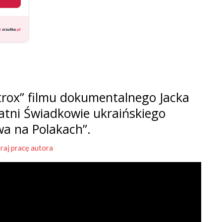
rox” filmu dokumentalnego Jacka
tatni Świadkowie ukraińskiego
wa na Polakach”.
raj pracę autora