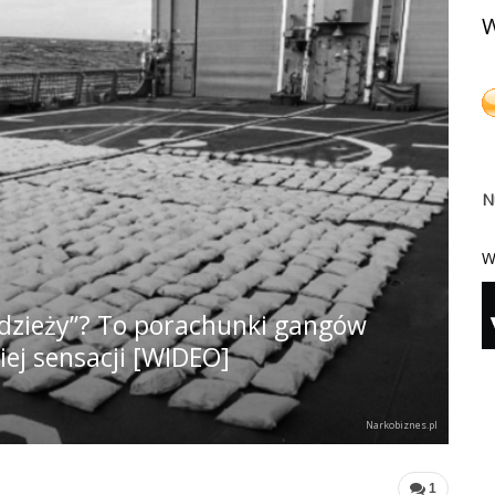
W
N
W
odzieży”? To porachunki gangów
iej sensacji [WIDEO]
Narkobiznes.pl
1