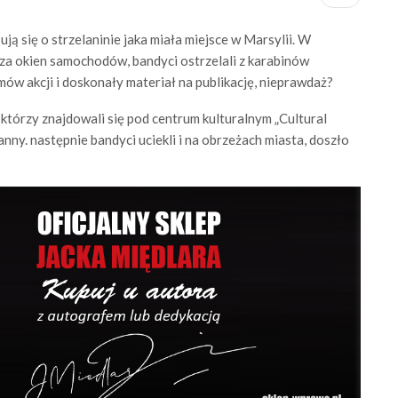
ją się o strzelaninie jaka miała miejsce w Marsylii. W
 zza okien samochodów, bandyci ostrzelali z karabinów
mów akcji i doskonały materiał na publikację, nieprawdaż?
którzy znajdowali się pod centrum kulturalnym „Cultural
nny. następnie bandyci uciekli i na obrzeżach miasta, doszło