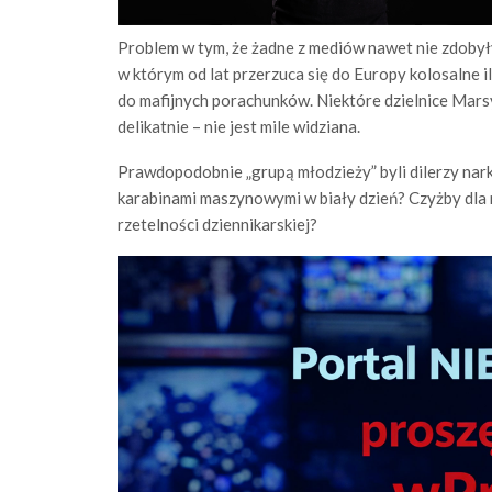
Problem w tym, że żadne z mediów nawet nie zdobyły
w którym od lat przerzuca się do Europy kolosalne i
do mafijnych porachunków. Niektóre dzielnice Marsyl
delikatnie – nie jest mile widziana.
Prawdopodobnie „grupą młodzieży” byli dilerzy nar
karabinami maszynowymi w biały dzień? Czyżby dla 
rzetelności dziennikarskiej?