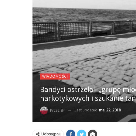
WIADOMOŚCI
Bandyci ostrzelali „grupę mł
narkotykowych i szukanie tan
Last updated
maj 22, 2018
Przez %
Udostępnij