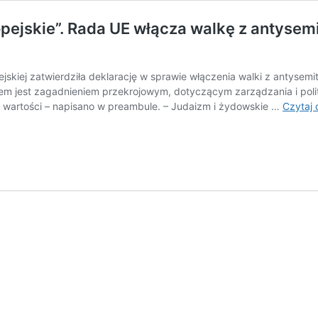
opejskie”. Rada UE włącza walkę z antysem
jskiej zatwierdziła deklarację w sprawie włączenia walki z antysemi
mem jest zagadnieniem przekrojowym, dotyczącym zarządzania i polit
e wartości – napisano w preambule. – Judaizm i żydowskie …
Czytaj 