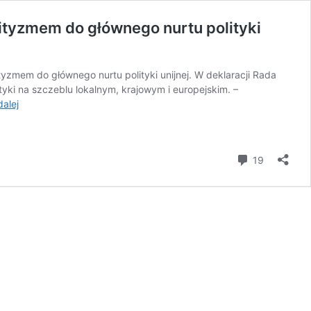
ityzmem do głównego nurtu polityki
tyzmem do głównego nurtu polityki unijnej. W deklaracji Rada
yki na szczeblu lokalnym, krajowym i europejskim. –
„Antysemityzm
dalej
to
atak
na
komentar
19
wartości
europejskie”.
Rada
UE
włącza
walkę
z
antysemityzmem
do
głównego
nurtu