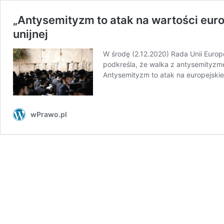
„Antysemityzm to atak na wartości eur
unijnej
W środę (2.12.2020) Rada Unii Europe
podkreśla, że ​​walka z antysemityz
Antysemityzm to atak na europejski
wPrawo.pl