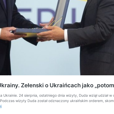
 Ukrainy. Zełenski o Ukraińcach jako „pot
 Ukrainie. 24 sierpnia, ostatniego dnia wizyty, Duda wziął udział w 
. Podczas wizyty Duda został odznaczony ukraińskim orderem, skome
Andrzej
j
Duda