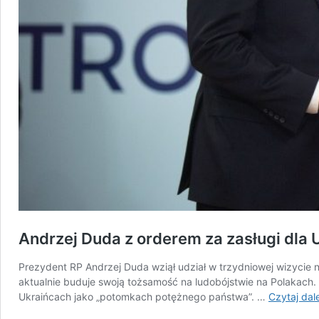
Andrzej Duda z orderem za zasługi dla
Prezydent RP Andrzej Duda wziął udział w trzydniowej wizycie na
aktualnie buduje swoją tożsamość na ludobójstwie na Polakach
Ukraińcach jako „potomkach potężnego państwa”. …
Czytaj dale