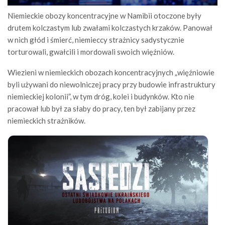
Niemieckie obozy koncentracyjne w Namibii otoczone były
drutem kolczastym lub zwałami kolczastych krzaków. Panował
w nich głód i śmierć, niemieccy strażnicy sadystycznie
torturowali, gwałcili i mordowali swoich więźniów.
Wiezieni w niemieckich obozach koncentracyjnych „więźniowie
byli używani do niewolniczej pracy przy budowie infrastruktury
niemieckiej kolonii”, w tym dróg, kolei i budynków. Kto nie
pracował lub był za słaby do pracy, ten był zabijany przez
niemieckich strażników.