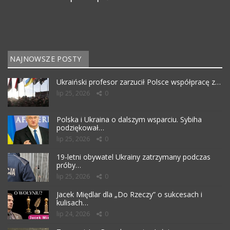
NAJNOWSZE POSTY
Ukraiński profesor zarzucił Polsce współpracę z…
lip 25, 2026
0
Polska i Ukraina o dalszym wsparciu. Sybiha
podziękował…
lip 25, 2026
0
19-letni obywatel Ukrainy zatrzymany podczas
próby…
lip 25, 2026
0
Jacek Międlar dla „Do Rzeczy” o sukcesach i
kulisach…
lip 24, 2026
0