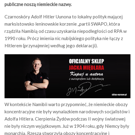
publiczne noszą niemieckie nazwy.
Czarnoskóry Adolf Hitler Uunona to lokalny polityk mającej
marksistowsko leninowskie korzenie „partii SWAPO, która
rządziła Namibią od czasu uzyskania niepodległości od RPA w
1990 roku. Prócz imienia nic nubijskiego polityka nie łączy z
Hitlerem (przynajmniej według jego deklaracji).
W kontekście Namibii warto przypomnieć, że niemieckie obozy
koncentracyjne nie były wynalazkiem narodowych socjalistów i
Adolfa Hitlera. Cierpienia Żydów podczas II wojny światowej
nie były niczym wyjątkowym. Już w 1904 roku, gdy Niemcy były
monarchią, Rzesza stworzyła obozy koncentracyjne i