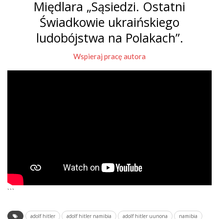
Międlara „Sąsiedzi. Ostatni
Świadkowie ukraińskiego
ludobójstwa na Polakach”.
Wspieraj pracę autora
```
adolf hitler
adolf hitler namibia
adolf hitler uunona
namibia