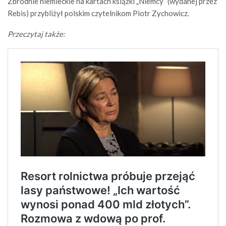
Zbrodnie niemieckie na kartach książki „Niemcy” (wydanej przez
Rebis) przybliżył polskim czytelnikom Piotr Zychowicz.
Przeczytaj także: