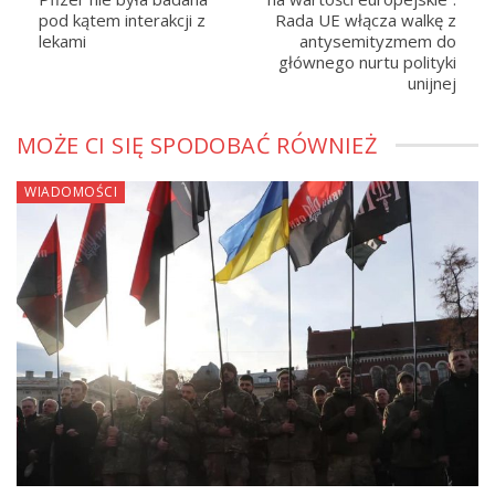
pod kątem interakcji z
Rada UE włącza walkę z
lekami
antysemityzmem do
głównego nurtu polityki
unijnej
MOŻE CI SIĘ SPODOBAĆ RÓWNIEŻ
WIADOMOŚCI