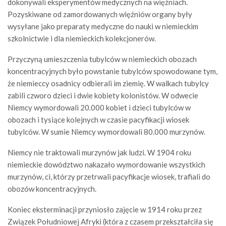
dokonywali eksperymentów medycznych na więźniach.
Pozyskiwane od zamordowanych więźniów organy były
wysyłane jako preparaty medyczne do nauki w niemieckim
szkolnictwie i dla niemieckich kolekcjonerów.
Przyczyną umieszczenia tubylców w niemieckich obozach
koncentracyjnych było powstanie tubylców spowodowane tym,
że niemieccy osadnicy odbierali im ziemię. W walkach tubylcy
zabili czworo dzieci i dwie kobiety kolonistów. W odwecie
Niemcy wymordowali 20.000 kobiet i dzieci tubylców w
obozach i tysiące kolejnych w czasie pacyfikacji wiosek
tubylców. W sumie Niemcy wymordowali 80.000 murzynów.
Niemcy nie traktowali murzynów jak ludzi. W 1904 roku
niemieckie dowództwo nakazało wymordowanie wszystkich
murzynów, ci, którzy przetrwali pacyfikacje wiosek, trafiali do
obozów koncentracyjnych.
Koniec eksterminacji przyniosło zajęcie w 1914 roku przez
Związek Południowej Afryki (która z czasem przekształciła się