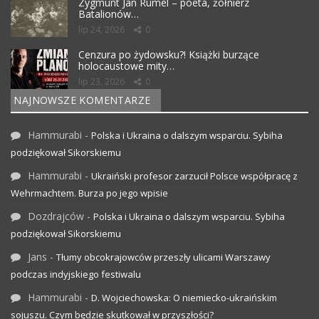
Zygmunt Jan Rumel – poeta, żołnierz
Batalionów…
lip 24, 2026
0
Cenzura po żydowsku?! Książki burzące
holocaustowe mity…
lip 23, 2026
0
NAJNOWSZE KOMENTARZE
Hammurabi
-
Polska i Ukraina o dalszym wsparciu. Sybiha
podziękował Sikorskiemu
Hammurabi
-
Ukraiński profesor zarzucił Polsce współpracę z
Wehrmachtem. Burza po jego wpisie
Dozdrajców
-
Polska i Ukraina o dalszym wsparciu. Sybiha
podziękował Sikorskiemu
Jans
-
Tłumy obcokrajowców przeszły ulicami Warszawy
podczas indyjskiego festiwalu
Hammurabi
-
D. Wojciechowska: O niemiecko-ukraińskim
sojuszu. Czym będzie skutkował w przyszłości?