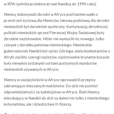
w RPA i pełniła protektorat nad Namibią do 1990 roku).
Niemcy dokonywali zbrodni w Afryce pod hasłem walki o
przestrzeń życiową dla Niemców. Ideową podstawą dla zbrodni
niemieckich był darwinizm społeczny. Kontynuacją zbrodniczej
polityki niemieckich sprzed Pierwszej Wojny Światowej były
zbrodnie nazistowskie. Hitler nie wymyślił nic nowego, tylko
czerpał z dorobku państwa niemieckiego. Niemieckim
gubernatorem Namibii był ojciec Göringa, wielu kombatantów z
Afryki zasiliło szeregi nazistów, nazistowskie brunatne koszule
były niewykorzystanymi sortami pustynnych mundurów
niemieckich używanych w Afryce.
Niemcy w swojej kolonii w Afryce wprowadzili przepisy
zabraniające mieszanych małżeństw. Do dziś nie poniósł
odpowiedzialności za ludobójstwo w Afryce. Biali Niemcy
mieszkający w Namibii do dziś są dumni nie tylko z niemieckiego
kolonializmu, ale i dziedzictwa III Rzeszy.