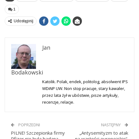
1
Udostępnij
Jan
Bodakowski
Katolik. Polak, endek, politolog, absolwent IPS
WDiNP UW. Non stop pracuje, stary kawaler,
przez lata żył w ubóstwie, pisze artykuły,
recenzje, relacje.
POPRZEDNI
NASTĘPNY
PILNE! Szczepionka firmy
„Antysemityzm to atak
Pfizer nie była badana
na wartości europejskie”.