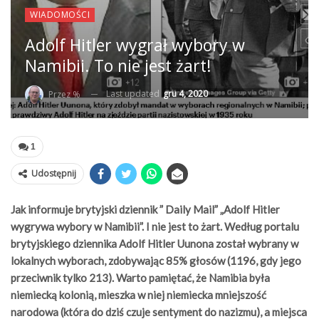
WIADOMOŚCI
Adolf Hitler wygrał wybory w
Namibii. To nie jest żart!
Last updated
gru 4, 2020
Przez %
1
Udostępnij
Jak informuje brytyjski dziennik ” Daily Mail” „Adolf Hitler
wygrywa wybory w Namibii”. I nie jest to żart. Według portalu
brytyjskiego dziennika Adolf Hitler Uunona został wybrany w
lokalnych wyborach, zdobywając 85% głosów (1196, gdy jego
przeciwnik tylko 213). Warto pamiętać, że Namibia była
niemiecką kolonią, mieszka w niej niemiecka mniejszość
narodowa (która do dziś czuje sentyment do nazizmu), a miejsca