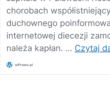
chorobach współistniejąc
duchownego poinformowano
internetowej diecezji zam
należa kapłan. …
Czytaj da
wPrawo.pl