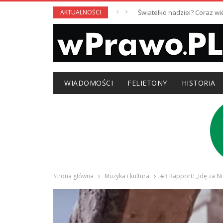
AKTUALNOŚCI
Światełko nadziei? Coraz w
WIADOMOŚCI
FELIETONY
HISTORIA
Strona główna
Muzyka i kultura
#3 Rapport: „Idę za N