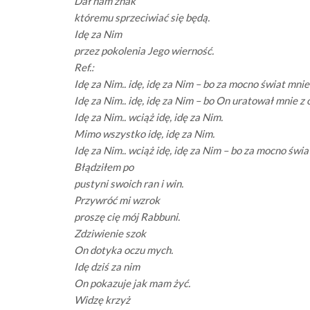
Dał nam znak
któremu sprzeciwiać się będą.
Idę za Nim
przez pokolenia Jego wierność.
Ref.:
Idę za Nim.. idę, idę za Nim – bo za mocno świat mnie 
Idę za Nim.. idę, idę za Nim – bo On uratował mnie z 
Idę za Nim.. wciąż idę, idę za Nim.
Mimo wszystko idę, idę za Nim.
Idę za Nim.. wciąż idę, idę za Nim – bo za mocno świa
Błądziłem po
pustyni swoich ran i win.
Przywróć mi wzrok
proszę cię mój Rabbuni.
Zdziwienie szok
On dotyka oczu mych.
Idę dziś za nim
On pokazuje jak mam żyć.
Widzę krzyż