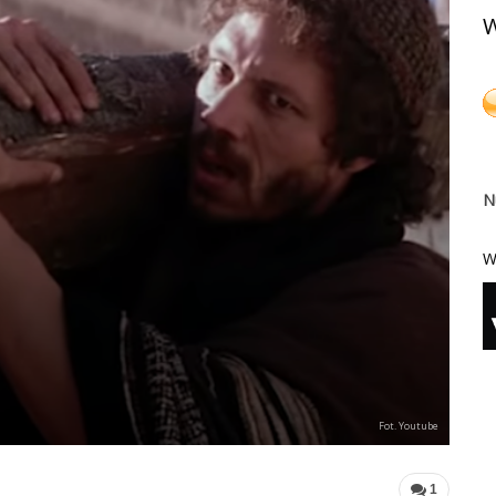
W
N
W
Fot. Youtube
1