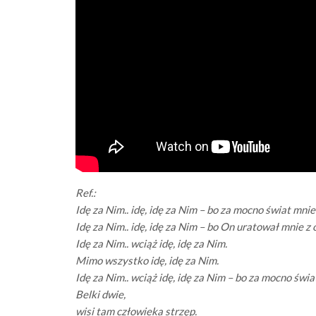
Ref.:
Idę za Nim.. idę, idę za Nim – bo za mocno świat mnie 
Idę za Nim.. idę, idę za Nim – bo On uratował mnie z 
Idę za Nim.. wciąż idę, idę za Nim.
Mimo wszystko idę, idę za Nim.
Idę za Nim.. wciąż idę, idę za Nim – bo za mocno świa
Belki dwie,
wisi tam człowieka strzęp.