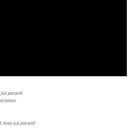
już poranił.
otchłani.
t mnie już poranił.