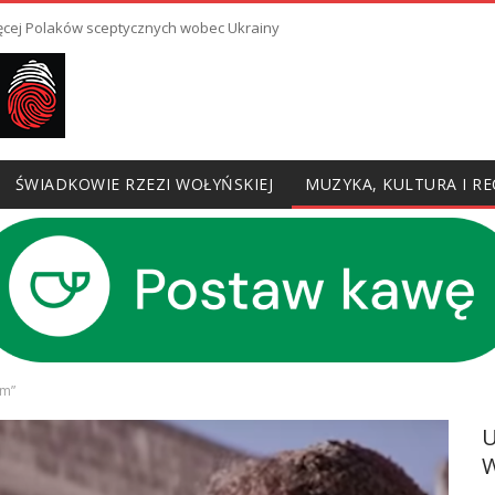
ięcej Polaków sceptycznych wobec Ukrainy
ŚWIADKOWIE RZEZI WOŁYŃSKIEJ
MUZYKA, KULTURA I RE
im”
W