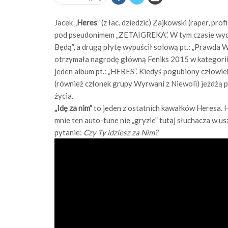
Jacek „
Heres
” (z łac. dziedzic) Zajkowski (raper, pr
pod pseudonimem „ZETAIGREKA”. W tym czasie wydał
Będą”, a drugą płytę wypuścił solową pt.: „Prawda 
otrzymała nagrodę główną Feniks 2015 w kategorii 
jeden album pt.: „HERES”. Kiedyś pogubiony człowiek
(również członek grupy Wyrwani z Niewoli) jeżdżą 
życia.
„Idę za nim”
to jeden z ostatnich kawałków Heresa.
mnie ten auto-tune nie „gryzie” tutaj słuchacza w u
pytanie:
Czy Ty idziesz za Nim?