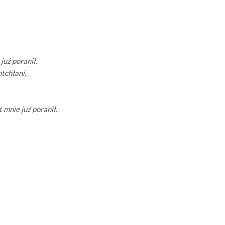
już poranił.
otchłani.
t mnie już poranił.