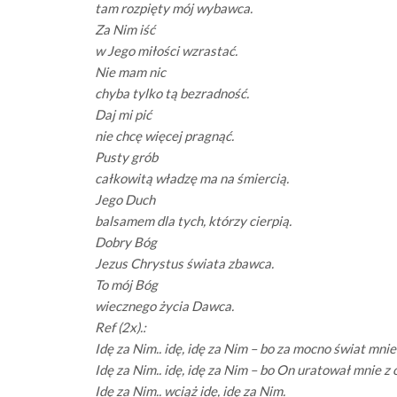
tam rozpięty mój wybawca.
Za Nim iść
w Jego miłości wzrastać.
Nie mam nic
chyba tylko tą bezradność.
Daj mi pić
nie chcę więcej pragnąć.
Pusty grób
całkowitą władzę ma na śmiercią.
Jego Duch
balsamem dla tych, którzy cierpią.
Dobry Bóg
Jezus Chrystus świata zbawca.
To mój Bóg
wiecznego życia Dawca.
Ref (2x).:
Idę za Nim.. idę, idę za Nim – bo za mocno świat mnie 
Idę za Nim.. idę, idę za Nim – bo On uratował mnie z 
Idę za Nim.. wciąż idę, idę za Nim.