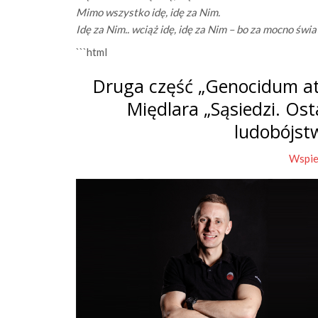
Mimo wszystko idę, idę za Nim.
Idę za Nim.. wciąż idę, idę za Nim – bo za mocno świa
```html
Druga część „Genocidum at
Międlara „Sąsiedzi. Os
ludobójst
Wspie