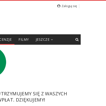
Zaloguj się
CENZJE
FILMY
JESZCZE
UTRZYMUJEMY SIĘ Z WASZYCH
PŁAT. DZIĘKUJEMY!