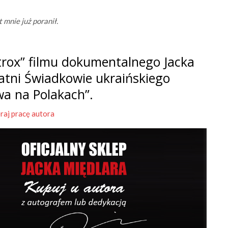
t mnie już poranił.
rox” filmu dokumentalnego Jacka
tatni Świadkowie ukraińskiego
wa na Polakach”.
raj pracę autora