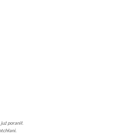
już poranił.
otchłani.