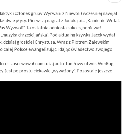
ofilaktyk i członek grupy Wyrwani z Niewoli) wcześniej nawijał
 dwie płyty. Pierwszą nagrał z Judoką pt.: „Kamienie Wołać
Was Wyzwoli”. Ta ostatnia odniosła sukces, ponieważ
„muzyka chrześcijańska”. Pod aktualną ksywką Jacek wydał
, dzisiaj głosiciel Chrystusa. Wraz z Piotrem Zalewskim
po całej Polsce ewangelizując i dając świadectwo swojego
 Heres zaserwował nam tutaj auto-tune’owy utwór. Według
szy, jest po prostu ciekawie „wyważony”. Pozostaje jeszcze