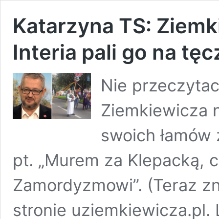
Katarzyna TS: Ziem
Interia pali go na t
Nie przeczytaci
Ziemkiewicza na
swoich łamów 
pt. „Murem za Klepacką, 
Zamordyzmowi”. (Teraz zn
stronie uziemkiewicza.pl.