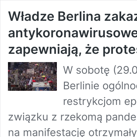
Władze Berlina zakaz
antykoronawirusowej
zapewniają, że prot
W sobotę (29.
Berlinie ogóln
restrykcjom 
związku z rzekomą pande
na manifestację otrzymały