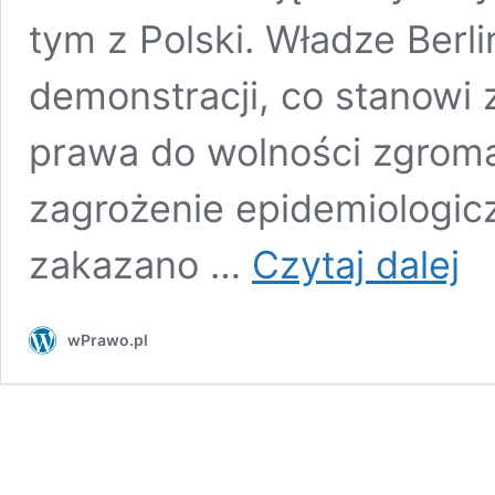
tym z Polski. Władze Berli
demonstracji, co stanowi
prawa do wolności zgrom
zagrożenie epidemiologic
Wład
zakazano …
Czytaj dalej
Berli
zaka
manif
wPrawo.pl
anty
Orga
zape
że
prot
się
odbę