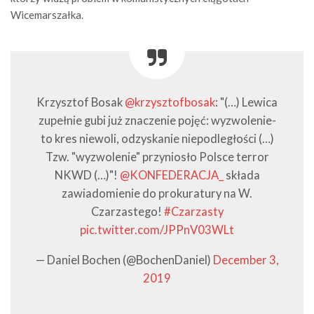
Wicemarszałka.
Krzysztof Bosak
@krzysztofbosak
: "(…) Lewica
zupełnie gubi już znaczenie pojęć: wyzwolenie-
to kres niewoli, odzyskanie niepodległości (…)
Tzw. "wyzwolenie" przyniosło Polsce terror
NKWD (…)"!
@KONFEDERACJA_
składa
zawiadomienie do prokuratury na W.
Czarzastego!
#Czarzasty
pic.twitter.com/JPPnV03WLt
— Daniel Bochen (@BochenDaniel)
December 3,
2019