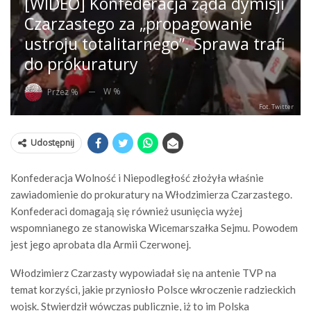
[WIDEO] Konfederacja żąda dymisji
Czarzastego za „propagowanie
ustroju totalitarnego”. Sprawa trafi
do prokuratury
W %
Przez %
Fot. Twitter
Udostępnij
Konfederacja Wolność i Niepodległość złożyła właśnie
zawiadomienie do prokuratury na Włodzimierza Czarzastego.
Konfederaci domagają się również usunięcia wyżej
wspomnianego ze stanowiska Wicemarszałka Sejmu. Powodem
jest jego aprobata dla Armii Czerwonej.
Włodzimierz Czarzasty wypowiadał się na antenie TVP na
temat korzyści, jakie przyniosło Polsce wkroczenie radzieckich
wojsk. Stwierdził wówczas publicznie, iż to im Polska