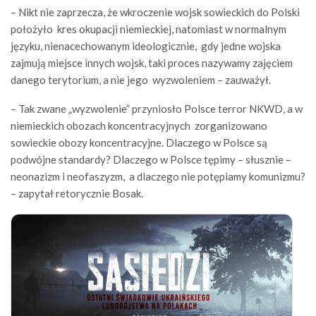
– Nikt nie zaprzecza, że wkroczenie wojsk sowieckich do Polski
położyło kres okupacji niemieckiej, natomiast w normalnym
języku, nienacechowanym ideologicznie, gdy jedne wojska
zajmują miejsce innych wojsk, taki proces nazywamy zajęciem
danego terytorium, a nie jego wyzwoleniem – zauważył.
– Tak zwane „wyzwolenie” przyniosło Polsce terror NKWD, a w
niemieckich obozach koncentracyjnych zorganizowano
sowieckie obozy koncentracyjne. Dlaczego w Polsce są
podwójne standardy? Dlaczego w Polsce tępimy – słusznie –
neonazizm i neofaszyzm, a dlaczego nie potępiamy komunizmu?
– zapytał retorycznie Bosak.