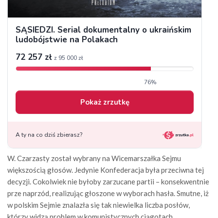
W. Czarzasty został wybrany na Wicemarszałka Sejmu
większością głosów. Jedynie Konfederacja była przeciwna tej
decyzji. Cokolwiek nie byłoby zarzucane partii – konsekwentnie
prze naprzód, realizując głoszone w wyborach hasła. Smutne, iż
w polskim Sejmie znalazła się tak niewielka liczba posłów,
którzy widzą problem w komunistycznych ciągotach