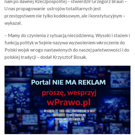
nam po dawnej Rzeczpospolitej – stwierdził Grzegorz Braun –
U nas propagowanie ustrojów totalitarnych jest
przestępstwem nie tylko kodeksowym, ale i konstytucyjnym –
wykazał.
– Mamy do czynienia z sytuacją niecodzienną. Wysoki i stażem i
funkcją polityk w Sejmie nazywa wyzwoleniem wkroczenie do
Polski wojsk wrogo nastawionych do naszej państwowości i do
polskiej tradycji – dodał Krzysztof Bosak.