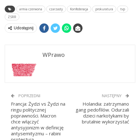
armia czerwona
czarzasty
Konfederacja
prokuratura
tvp
ZSRR
Udostępnij
WPrawo
POPRZEDNI
NASTĘPNY
Francja: Żydzi vs Żydzi na
Holandia: zatrzymano
ringu politycznej
gang pedofilów. Odurzali
poprawności. Macron
dzieci narkotykami by
chce włączyć
brutalnie wykorzystać
antysyjonizm w definicję
antysemityzmu – rabini
protestują