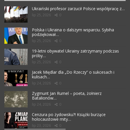
Ukraiński profesor zarzucił Polsce współpracę z…
lip 25, 2026
0
Polska i Ukraina o dalszym wsparciu. Sybiha
podziękował…
lip 25, 2026
0
19-letni obywatel Ukrainy zatrzymany podczas
próby…
lip 25, 2026
0
Jacek Międlar dla „Do Rzeczy” o sukcesach i
kulisach…
lip 24, 2026
0
Zygmunt Jan Rumel – poeta, żołnierz
Batalionów…
lip 24, 2026
0
Cenzura po żydowsku?! Książki burzące
holocaustowe mity…
lip 23, 2026
0