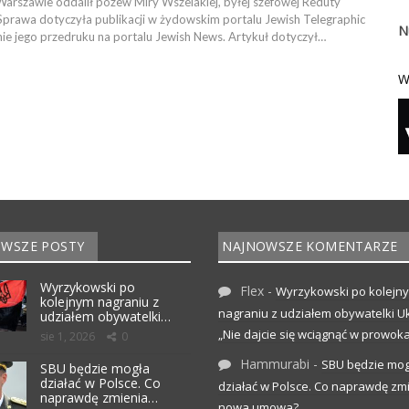
rszawie oddalił pozew Miry Wszelakiej, byłej szefowej Reduty
Sprawa dotyczyła publikacji w żydowskim portalu Jewish Telegraphic
N
nie jego przedruku na portalu Jewish News. Artykuł dotyczył…
W
WSZE POSTY
NAJNOWSZE KOMENTARZE
Wyrzykowski po
Flex
-
Wyrzykowski po kolejn
kolejnym nagraniu z
nagraniu z udziałem obywatelki Uk
udziałem obywatelki…
„Nie dajcie się wciągnąć w prowoka
sie 1, 2026
0
Hammurabi
-
SBU będzie mog
SBU będzie mogła
działać w Polsce. Co
działać w Polsce. Co naprawdę zm
naprawdę zmienia…
nowa umowa?