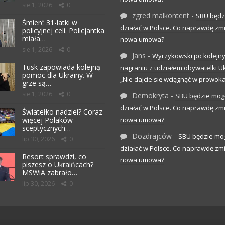
sie 1, 2026
0
zgred malkontent
-
SBU będz
Śmierć 31-latki w
działać w Polsce. Co naprawdę zm
policyjnej celi. Policjantka
miała…
nowa umowa?
sie 1, 2026
0
Jans
-
Wyrzykowski po kolejn
Tusk zapowiada kolejną
nagraniu z udziałem obywatelki Uk
pomoc dla Ukrainy. W
„Nie dajcie się wciągnąć w prowoka
grze są…
sie 1, 2026
0
Demokryta
-
SBU będzie mog
działać w Polsce. Co naprawdę zm
Światełko nadziei? Coraz
więcej Polaków
nowa umowa?
sceptycznych…
Dozdrajców
-
SBU będzie mo
lip 30, 2026
0
działać w Polsce. Co naprawdę zm
Resort sprawdzi, co
nowa umowa?
piszesz o Ukraińcach?
MSWiA zabrało…
lip 30, 2026
0