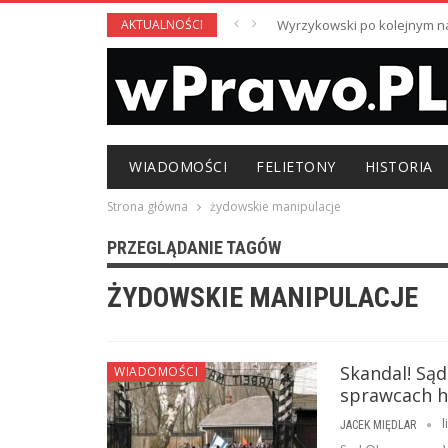
AKTUALNOŚCI
Wyrzykowski po kolejnym nag
WIADOMOŚCI
FELIETONY
HISTORIA
Strona główna
żydowskie manipulacje
PRZEGLĄDANIE TAGÓW
ŻYDOWSKIE MANIPULACJE
Skandal! Sąd
WIADOMOŚCI
sprawcach h
l
JACEK MIĘDLAR