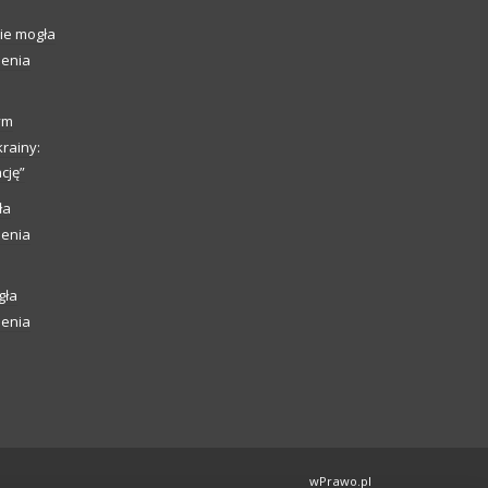
ie mogła
ienia
ym
rainy:
cję”
ła
ienia
gła
ienia
wPrawo.pl