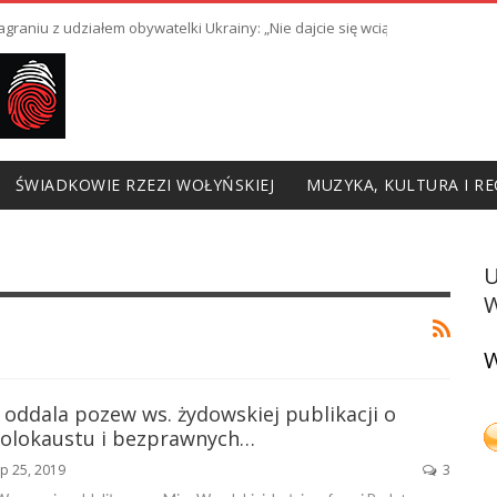
raniu z udziałem obywatelki Ukrainy: „Nie dajcie się wciągnąć w prowoka
ŚWIADKOWIE RZEZI WOŁYŃSKIEJ
MUZYKA, KULTURA I RE
W
W
 oddala pozew ws. żydowskiej publikacji o
olokaustu i bezprawnych…
ip 25, 2019
3