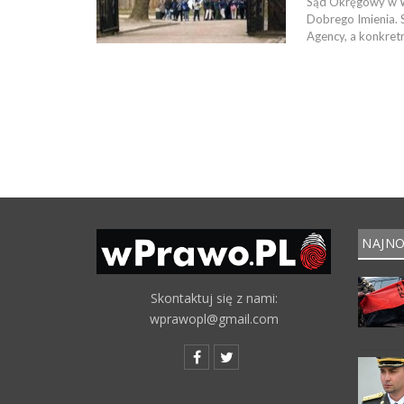
Sąd Okręgowy w Wa
Dobrego Imienia. 
Agency, a konkret
NAJNO
Skontaktuj się z nami:
wprawopl@gmail.com