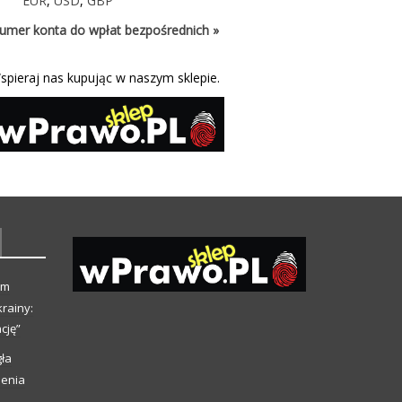
EUR
,
USD
,
GBP
umer konta do wpłat bezpośrednich »
spieraj nas kupując w naszym sklepie.
ym
rainy:
cję”
ła
ienia