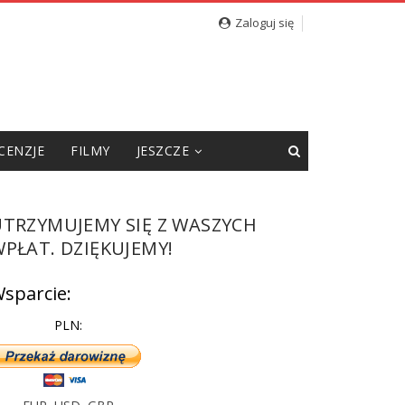
cję”
Zaloguj się
CENZJE
FILMY
JESZCZE
UTRZYMUJEMY SIĘ Z WASZYCH
PŁAT. DZIĘKUJEMY!
sparcie:
PLN: