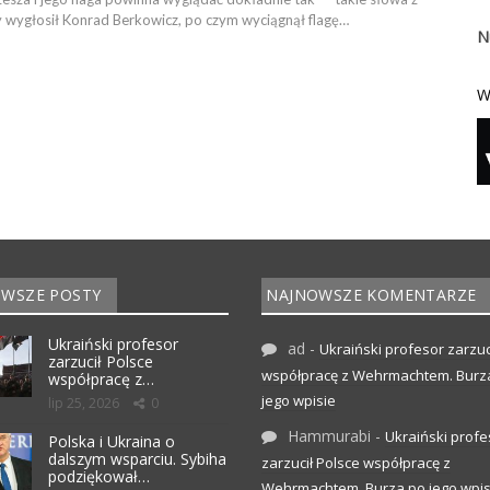
wygłosił Konrad Berkowicz, po czym wyciągnął flagę…
N
W
WSZE POSTY
NAJNOWSZE KOMENTARZE
Ukraiński profesor
ad
-
Ukraiński profesor zarzuc
zarzucił Polsce
współpracę z Wehrmachtem. Burz
współpracę z…
jego wpisie
lip 25, 2026
0
Hammurabi
-
Ukraiński profe
Polska i Ukraina o
dalszym wsparciu. Sybiha
zarzucił Polsce współpracę z
podziękował…
Wehrmachtem. Burza po jego wpis