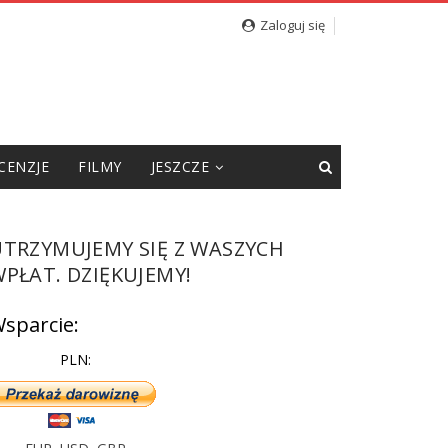
Zaloguj się
CENZJE
FILMY
JESZCZE
UTRZYMUJEMY SIĘ Z WASZYCH
PŁAT. DZIĘKUJEMY!
sparcie:
PLN: