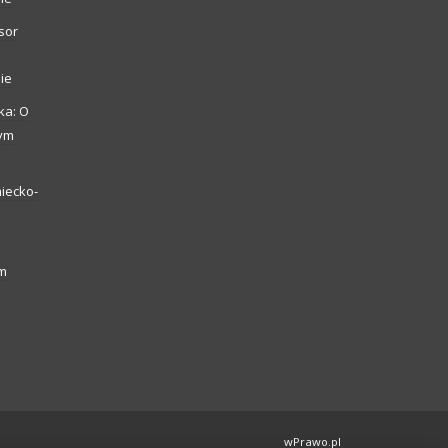
sor
ie
ka: O
zym
iecko-
ym
wPrawo.pl