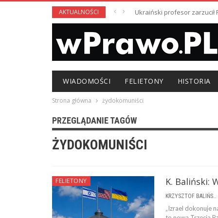
AKTUALNOŚCI
Ukraiński profesor zarzuci
WIADOMOŚCI
FELIETONY
HISTORIA
Strona główna
żydokomuniści
PRZEGLĄDANIE TAGÓW
ŻYDOKOMUNIŚCI
K. Baliński:
FELIETONY
KRZYSZTOF BALIŃSKI
„Izrael dokonuje 
to nowa Trzecia Rz