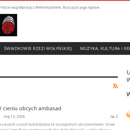
ł Polsce współpracę z Wehrmachtem. Burza po jego wpisie
ŚWIADKOWIE RZEZI WOŁYŃSKIEJ
MUZYKA, KULTURA I RE
W
W
 W cieniu obcych ambasad
maj 13, 2026
2
na naszych oczach ludobójstwa ze szczególnym okrucieństwem. Izrael
esza i jego flaga powinna wyglądać dokładnie tak” – takie słowa z