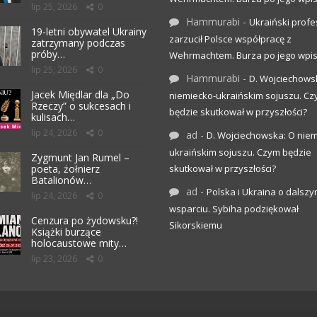
lip 25, 2026
0
Hammurabi
-
Ukraiński profe
19-letni obywatel Ukrainy
zarzucił Polsce współpracę z
zatrzymany podczas
próby…
Wehrmachtem. Burza po jego wpis
lip 25, 2026
0
Hammurabi
-
D. Wojciechows
Jacek Międlar dla „Do
niemiecko-ukraińskim sojuszu. C
Rzeczy” o sukcesach i
będzie skutkował w przyszłości?
kulisach…
lip 24, 2026
0
ad
-
D. Wojciechowska: O niem
ukraińskim sojuszu. Czym będzie
Zygmunt Jan Rumel –
poeta, żołnierz
skutkował w przyszłości?
Batalionów…
ad
-
Polska i Ukraina o dalsz
lip 24, 2026
0
wsparciu. Sybiha podziękował
Cenzura po żydowsku?!
Sikorskiemu
Książki burzące
holocaustowe mity…
lip 23, 2026
0