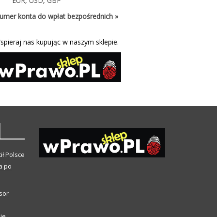
EUR
,
USD
,
GBP
umer konta do wpłat bezpośrednich »
spieraj nas kupując w naszym sklepie.
ił Polsce
a po
sor
ie