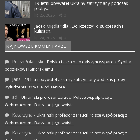
19-letni obywatel Ukrainy zatrzymany podczas
próby…
lip 25, 2026
0
Jacek Międlar dla „Do Rzeczy” o sukcesach i
kulisach…
lip 24, 2026
0
NAJNOWSZE KOMENTARZE
PolishPolackski
-
Polska i Ukraina o dalszym wsparciu. Sybiha
podziękował Sikorskiemu
Jans
-
19-letni obywatel Ukrainy zatrzymany podczas próby
wyłudzenia 80 tys. zł od seniora
ad
-
Ukraiński profesor zarzucił Polsce współpracę z
Wehrmachtem. Burza po jego wpisie
Katarzyna
-
Ukraiński profesor zarzucił Polsce współpracę z
Wehrmachtem. Burza po jego wpisie
Katarzyna
-
Ukraiński profesor zarzucił Polsce współpracę z