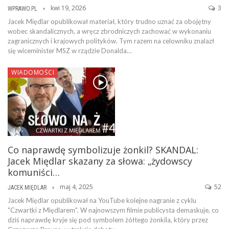
kwi 19, 2026
3
WPRAWO.PL
Jacek Międlar opublikował materiał, który trudno uznać za obojętny
wobec skandalicznych, a wręcz zbrodniczych zachować w wykonaniu
zagranicznych i krajowych polityków. Tym razem na celowniku znalazł
się wiceminister MSZ w rządzie Donalda…
WIADOMOŚCI
Co naprawdę symbolizuje żonkil? SKANDAL:
Jacek Międlar skazany za słowa: „żydowscy
komuniści…
maj 4, 2025
52
JACEK MIĘDLAR
Jacek Międlar opublikował na YouTube kolejne nagranie z cyklu
"Czwartki z Międlarem". W najnowszym filmie publicysta demaskuje, co
dziś naprawdę kryje się pod symbolem żółtego żonkila, który przez