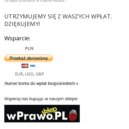
Grzegorza Brauna, w trakcie debaty…
UTRZYMUJEMY SIĘ Z WASZYCH WPŁAT.
DZIĘKUJEMY!
Wsparcie:
PLN:
EUR
,
USD
,
GBP
Numer konta do wpłat bezpośrednich »
Wspieraj nas kupując w naszym sklepie.