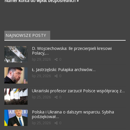
Numer konta do wpłat bezpośrednich »
NAJNOWSZE POSTY
D. Wojciechowska: Ile przecierpieli kresowi
Polacy,…
lip 29, 2026
0
Ł. Jastrzębski: Pułapka archiwów…
lip 29, 2026
0
Ukraiński profesor zarzucił Polsce współpracę z…
lip 25, 2026
0
Polska i Ukraina o dalszym wsparciu. Sybiha
podziękował…
lip 25, 2026
0