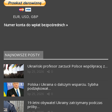
EUR
,
USD
,
GBP
Numer konta do wpłat bezpośrednich »
NAJNOWSZE POSTY
Ukraiński profesor zarzucił Polsce współpracę z…
lip 25, 2026
0
Polska i Ukraina o dalszym wsparciu. Sybiha
podziękował…
lip 25, 2026
0
19-letni obywatel Ukrainy zatrzymany podczas
próby…