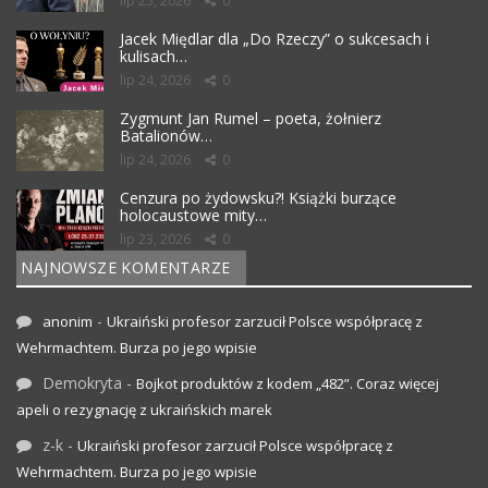
lip 25, 2026
0
Jacek Międlar dla „Do Rzeczy” o sukcesach i
kulisach…
lip 24, 2026
0
Zygmunt Jan Rumel – poeta, żołnierz
Batalionów…
lip 24, 2026
0
Cenzura po żydowsku?! Książki burzące
holocaustowe mity…
lip 23, 2026
0
NAJNOWSZE KOMENTARZE
-
anonim
Ukraiński profesor zarzucił Polsce współpracę z
Wehrmachtem. Burza po jego wpisie
Demokryta
-
Bojkot produktów z kodem „482”. Coraz więcej
apeli o rezygnację z ukraińskich marek
z-k
-
Ukraiński profesor zarzucił Polsce współpracę z
Wehrmachtem. Burza po jego wpisie