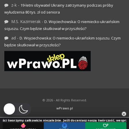
z-k
-
19-letni obywatel Ukrainy zatrzymany podczas próby
wyłudzenia 80 tys. zł od seniora
M.S. Kazimierak
-
D. Wojciechowska: O niemiecko-ukraińskim
sojuszu. Czym będzie skutkował w przyszłości?
ad
-
D. Wojciechowska: O niemiecko-ukraińskim sojuszu. Czym
będzie skutkował w przyszłości?
© 2026 - All Rights Reserved.
wPrawo.pl
×
ci tworzymy całkowicie niezależnie. Jeśli doceniasz naszą twórczość, wesprzyj j