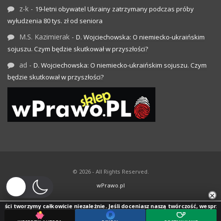
z-k
-
19-letni obywatel Ukrainy zatrzymany podczas próby
wyłudzenia 80 tys. zł od seniora
M.S. Kazimierak
-
D. Wojciechowska: O niemiecko-ukraińskim
sojuszu. Czym będzie skutkował w przyszłości?
ad
-
D. Wojciechowska: O niemiecko-ukraińskim sojuszu. Czym
będzie skutkował w przyszłości?
© 2026 - All Rights Reserved.
wPrawo.pl
×
ści tworzymy całkowicie niezależnie. Jeśli doceniasz naszą twórczość, wesprzyj j