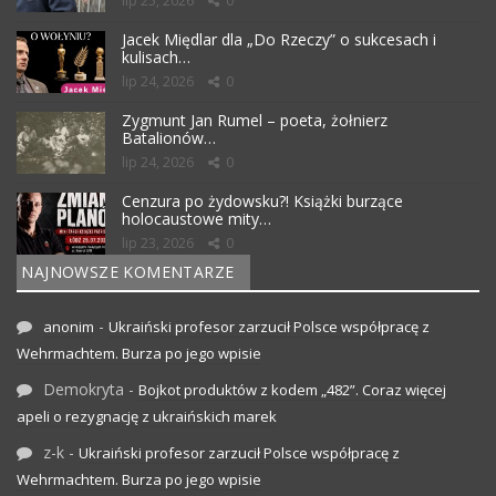
lip 25, 2026
0
Jacek Międlar dla „Do Rzeczy” o sukcesach i
kulisach…
lip 24, 2026
0
Zygmunt Jan Rumel – poeta, żołnierz
Batalionów…
lip 24, 2026
0
Cenzura po żydowsku?! Książki burzące
holocaustowe mity…
lip 23, 2026
0
NAJNOWSZE KOMENTARZE
-
anonim
Ukraiński profesor zarzucił Polsce współpracę z
Wehrmachtem. Burza po jego wpisie
Demokryta
-
Bojkot produktów z kodem „482”. Coraz więcej
apeli o rezygnację z ukraińskich marek
z-k
-
Ukraiński profesor zarzucił Polsce współpracę z
Wehrmachtem. Burza po jego wpisie