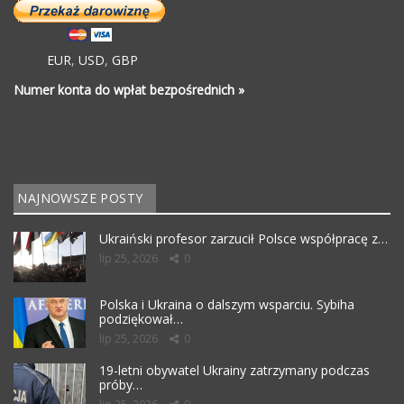
EUR
,
USD
,
GBP
Numer konta do wpłat bezpośrednich »
NAJNOWSZE POSTY
Ukraiński profesor zarzucił Polsce współpracę z…
lip 25, 2026
0
Polska i Ukraina o dalszym wsparciu. Sybiha
podziękował…
lip 25, 2026
0
19-letni obywatel Ukrainy zatrzymany podczas
próby…