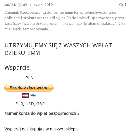
cze 4, 2019
1
JACEK MIĘDLAR
Dziennik Rzeczpospolita donosi, że minister sprawiedliwości, trzej
policjanci i prokurator znaleźli się na "liście śmierci" sporządzonej przez
Jana S., w światku przestępczym nazywanego "królem dopalaczy". Diler
miał zlecić zamordowanie…
UTRZYMUJEMY SIĘ Z WASZYCH WPŁAT.
DZIĘKUJEMY!
Wsparcie:
PLN:
EUR
,
USD
,
GBP
Numer konta do wpłat bezpośrednich »
Wspieraj nas kupując w naszym sklepie.